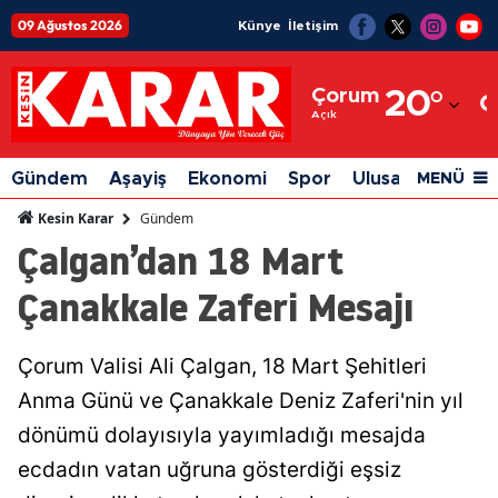
09 Ağustos 2026
Künye
İletişim
Adana
Çorum
20
°
Adıyaman
Açık
Afyonkarahisar
Gündem
Aşayiş
Ekonomi
Spor
Ulusal
Siyaset
MENÜ
Ağrı
Gündem
Kesin Karar
Çalgan’dan 18 Mart
Amasya
Çanakkale Zaferi Mesajı
Ankara
Antalya
Çorum Valisi Ali Çalgan, 18 Mart Şehitleri
Artvin
Anma Günü ve Çanakkale Deniz Zaferi'nin yıl
Aydın
dönümü dolayısıyla yayımladığı mesajda
ecdadın vatan uğruna gösterdiği eşsiz
Balıkesir