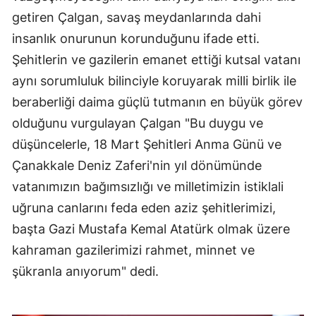
getiren Çalgan, savaş meydanlarında dahi
Mersin
insanlık onurunun korunduğunu ifade etti.
İstanbul
Şehitlerin ve gazilerin emanet ettiği kutsal vatanı
İzmir
aynı sorumluluk bilinciyle koruyarak milli birlik ile
beraberliği daima güçlü tutmanın en büyük görev
Kars
olduğunu vurgulayan Çalgan "Bu duygu ve
Kastamonu
düşüncelerle, 18 Mart Şehitleri Anma Günü ve
Kayseri
Çanakkale Deniz Zaferi'nin yıl dönümünde
vatanımızın bağımsızlığı ve milletimizin istiklali
Kırklareli
uğruna canlarını feda eden aziz şehitlerimizi,
Kırşehir
başta Gazi Mustafa Kemal Atatürk olmak üzere
kahraman gazilerimizi rahmet, minnet ve
Kocaeli
şükranla anıyorum" dedi.
Konya
Kütahya