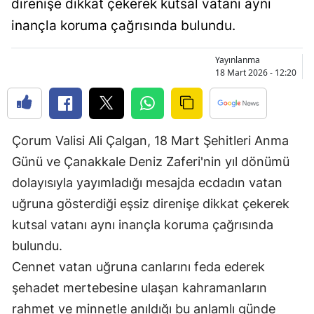
direnişe dikkat çekerek kutsal vatanı aynı
Bilecik
inançla koruma çağrısında bulundu.
Bingöl
Yayınlanma
Bitlis
18 Mart 2026 - 12:20
Bolu
Burdur
Çorum Valisi Ali Çalgan, 18 Mart Şehitleri Anma
Bursa
Günü ve Çanakkale Deniz Zaferi'nin yıl dönümü
dolayısıyla yayımladığı mesajda ecdadın vatan
Çanakkale
uğruna gösterdiği eşsiz direnişe dikkat çekerek
Çankırı
kutsal vatanı aynı inançla koruma çağrısında
Çorum
bulundu.
Cennet vatan uğruna canlarını feda ederek
Denizli
şehadet mertebesine ulaşan kahramanların
Diyarbakır
rahmet ve minnetle anıldığı bu anlamlı günde