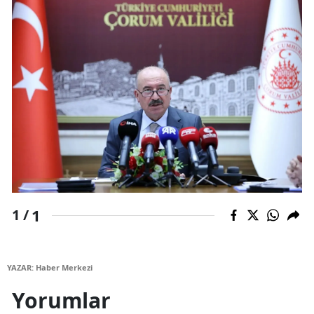
Malatya
Manisa
Kahramanmaraş
Mardin
Muğla
Muş
Nevşehir
1
1 /
Niğde
Ordu
YAZAR: Haber Merkezi
Rize
Yorumlar
Sakarya