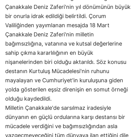
Çanakkale Deniz Zaferi'nin yıl dönümünün büyük
Edirne
bir onurla idrak edildiği belirtildi. Çorum
Elazığ
Valiliğinden yayımlanan mesajda 18 Mart
Erzincan
Çanakkale Deniz Zaferi'nin milletin
bağımsızlığına, vatanına ve kutsal değerlerine
Erzurum
sahip çıkma kararlılığının en büyük
Eskişehir
nişanelerinden biri olduğu aktarıldı. Söz konusu
Gaziantep
destanın Kurtuluş Mücadelesi'nin ruhunu
mayalayan ve Cumhuriyet'in kuruluşuna giden
Giresun
yolda gösterilen eşsiz direnişin en somut örneği
Gümüşhane
olduğu kaydedildi.
Milletin Çanakkale'de sarsılmaz iradesiyle
Hakkari
dünyanın en güçlü ordularına karşı destansı bir
Hatay
mücadele verdiğini ve bağımsızlığından asla
Isparta
vazgeçmeyeceğini tüm dünyaya ilan ettiğini dile