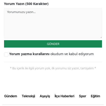
Yorum Yazın (500 Karakter)
Samsun
Siirt
Sinop
Sivas
GÖNDER
Tekirdağ
Yorum yazma kurallarını
okudum ve kabul ediyorum
Tokat
Trabzon
* Bu içerik ile ilgili yorum yok, ilk yorumu siz yazın, tartışalım *
Tunceli
Şanlıurfa
Uşak
Gündem
Teknoloji
Aşayiş
İlçe Haberleri
Spor
Eğitim
Van