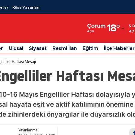
riler
Köşe Yazarları
Adana
Çorum
18
°
D
Adıyaman
47
Açık
Afyonkarahisar
or
Ulusal
Siyaset
Resmi İlan
Eğitim
İlçe Haberler
Ağrı
elliler Haftası Mesajı
Amasya
ngelliler Haftası Mesa
Ankara
Antalya
 10-16 Mayıs Engelliler Haftası dolayısıyla
sal hayata eşit ve aktif katılımının önemine
Artvin
yade zihinlerdeki önyargılar ile duyarsızlık 
Aydın
Balıkesir
Yayınlanma