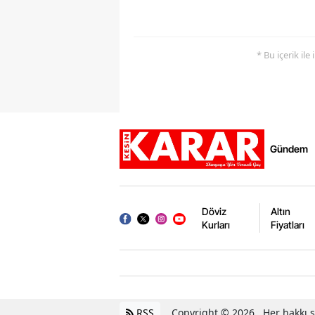
* Bu içerik ile
Gündem
Döviz
Altın
Kurları
Fiyatları
RSS
Copyright © 2026 . Her hakkı sa