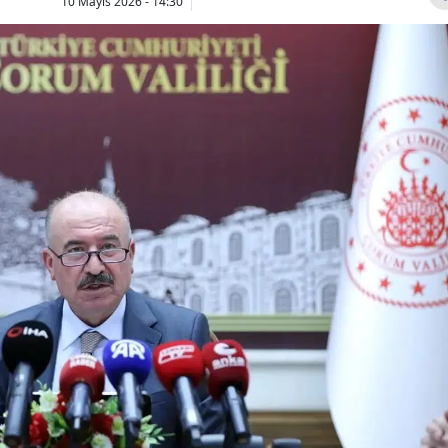
10 Mayıs 2026 - 14:30
Bilecik
Bingöl
Bitlis
Bolu
Burdur
Bursa
Çanakkale
Çankırı
Çorum
Denizli
Diyarbakır