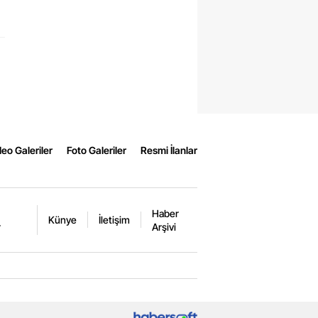
eo Galeriler
Foto Galeriler
Resmi İlanlar
Haber
Künye
İletişim
r
Arşivi