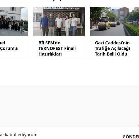
Mesaideyiz
Malatya
Manisa
Kahramanmaraş
el
BİLSEM’de
Gazi Caddesi’nin
Mardin
Çorum’a
TEKNOFEST Finali
Trafiğe Açılacağı
Hazırlıkları
Tarih Belli Oldu
Muğla
Muş
Nevşehir
Niğde
Ordu
Rize
e kabul ediyorum
GÖNDE
Sakarya