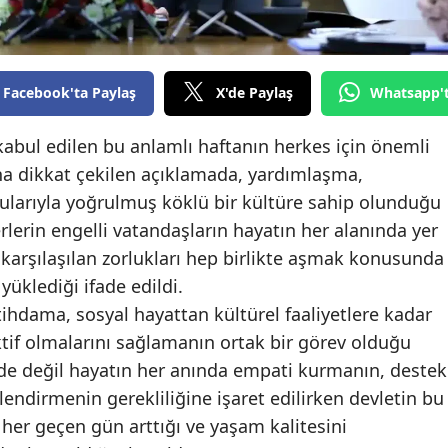
Edirne
Elazığ
Facebook'ta Paylaş
X'de Paylaş
Whatsapp'
Erzincan
 kabul edilen bu anlamlı haftanın herkes için önemli
Erzurum
una dikkat çekilen açıklamada, yardımlaşma,
Eskişehir
arıyla yoğrulmuş köklü bir kültüre sahip olunduğu
rlerin engelli vatandaşların hayatın her alanında yer
Gaziantep
karşılaşılan zorlukları hep birlikte aşmak konusunda
Giresun
üklediği ifade edildi.
tihdama, sosyal hayattan kültürel faaliyetlere kadar
Gümüşhane
tif olmalarını sağlamanın ortak bir görev olduğu
Hakkari
lerde değil hayatın her anında empati kurmanın, destek
Hatay
çlendirmenin gerekliliğine işaret edilirken devletin bu
her geçen gün arttığı ve yaşam kalitesini
Isparta