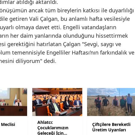
mlar atıldığı aktarıldı.
Mersin
dönüşümün ancak tüm bireylerin katkısı ile duyarlılığı
e getiren Vali Çalgan, bu anlamlı hafta vesilesiyle
İstanbul
arlı olmaya davet etti. Engelli vatandaşların
İzmir
ların her daim yanlarında olunduğunu hissettirmek
si gerektiğini hatırlatan Çalgan "Sevgi, saygı ve
Kars
lum temennisiyle Engelliler Haftası’nın farkındalık ve
Kastamonu
mesini diliyorum" dedi.
Kayseri
Kırklareli
Kırşehir
Kocaeli
Konya
Ahlatcı:
 Meclisi
Çiftçilere Bereketli
Çocuklarımızın
ı
Üretim Uyarıları
Kütahya
Geleceği İçin