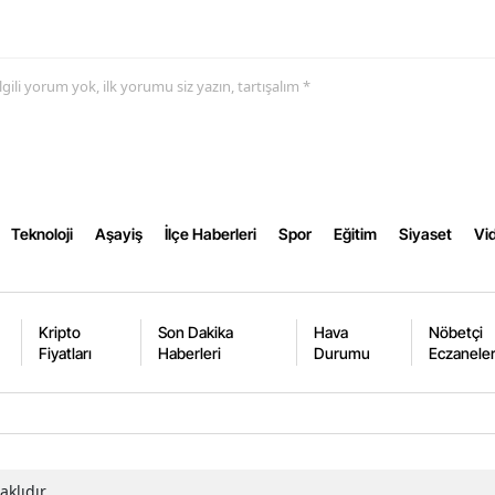
Samsun
Siirt
 ilgili yorum yok, ilk yorumu siz yazın, tartışalım *
Sinop
Sivas
Tekirdağ
Teknoloji
Aşayiş
İlçe Haberleri
Spor
Eğitim
Siyaset
Vid
Tokat
Trabzon
Kripto
Son Dakika
Hava
Nöbetçi
Fiyatları
Haberleri
Durumu
Eczanele
Tunceli
Şanlıurfa
Uşak
Van
klıdır.