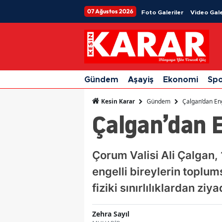
07 Ağustos 2026
Foto Galeriler
Video Gale
Gündem
Aşayiş
Ekonomi
Sp
Gündem
Çalgan’dan Eng
Kesin Karar
Çalgan’dan E
Çorum Valisi Ali Çalgan,
engelli bireylerin toplum
fiziki sınırlılıklardan zi
Zehra Sayıl