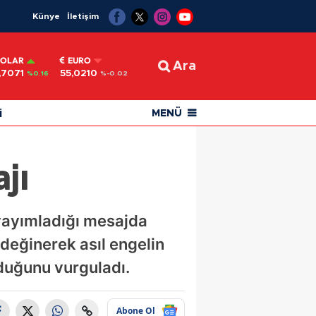
Künye
İletişim
OLAR
EURO
Ara
,7071
55,0210
%0.16
%-0.02
i
MENÜ
jı
 yayımladığı mesajda
 değinerek asıl engelin
olduğunu vurguladı.
Abone Ol