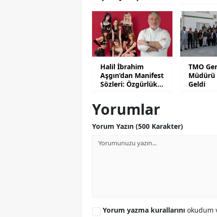
Halil İbrahim
TMO Gen
Aşgın’dan Manifest
Müdürü 
Sözleri: Özgürlük
Geldi
Değildir!
Yorumlar
Yorum Yazın (500 Karakter)
Yorum yazma kurallarını
okudum v