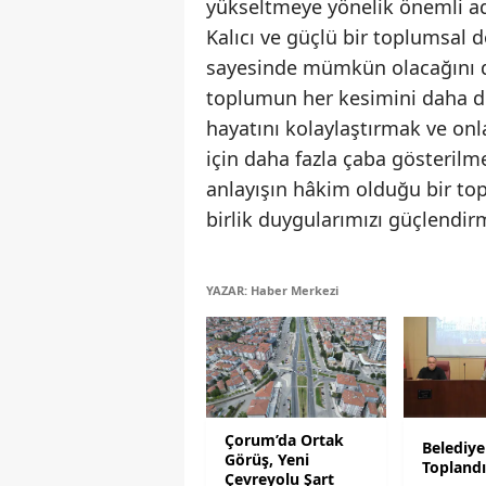
yükseltmeye yönelik önemli adı
Kalıcı ve güçlü bir toplumsal 
sayesinde mümkün olacağını dil
toplumun her kesimini daha duy
hayatını kolaylaştırmak ve on
için daha fazla çaba gösterilme
anlayışın hâkim olduğu bir top
birlik duygularımızı güçlendir
YAZAR: Haber Merkezi
Çorum’da Ortak
Belediye
Görüş, Yeni
Topland
Çevreyolu Şart