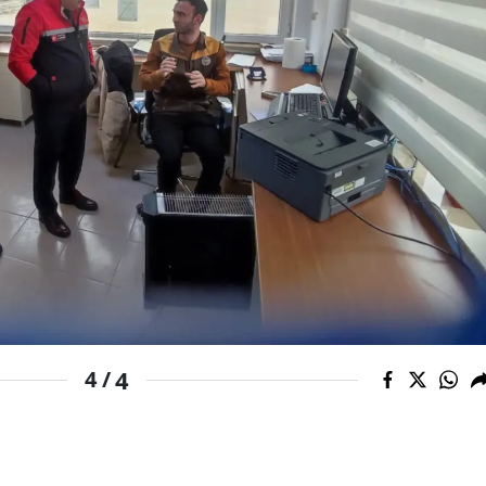
Yalova
Karabük
Kilis
Osmaniye
Düzce
4
4 /