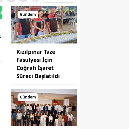
tan Gönder
Gündem
t
Kızılpınar Taze
Fasulyesi İçin
.
Coğrafi İşaret
Süreci Başlatıldı
Gündem