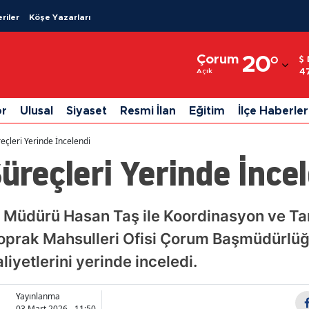
riler
Köşe Yazarları
Adana
Çorum
20
°
Adıyaman
4
Açık
Afyonkarahisar
or
Ulusal
Siyaset
Resmi İlan
Eğitim
İlçe Haberler
Ağrı
reçleri Yerinde İncelendi
Amasya
Süreçleri Yerinde İnce
Ankara
Antalya
 Müdürü Hasan Taş ile Koordinasyon ve Tar
prak Mahsulleri Ofisi Çorum Başmüdürlüğ
Artvin
liyetlerini yerinde inceledi.
Aydın
Balıkesir
Yayınlanma
03 Mart 2026 - 11:50