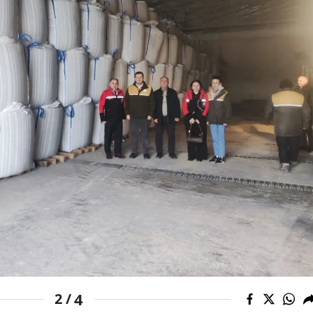
Malatya
Manisa
Kahramanmaraş
Mardin
Muğla
Muş
Nevşehir
Niğde
Ordu
Rize
4
2 /
Sakarya