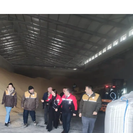
Samsun
Siirt
Sinop
Sivas
Tekirdağ
Tokat
Trabzon
Tunceli
Şanlıurfa
Uşak
Van