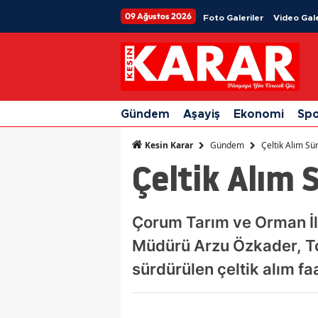
09 Ağustos 2026
Foto Galeriler
Video Gale
Gündem
Aşayiş
Ekonomi
Sp
Gündem
Çeltik Alım Sü
Kesin Karar
Çeltik Alım 
Çorum Tarım ve Orman İl
Müdürü Arzu Özkader, To
sürdürülen çeltik alım faa