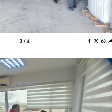
Yozgat
Zonguldak
Aksaray
4
Bayburt
3 /
Karaman
Kırıkkale
Batman
Şırnak
Bartın
Ardahan
Iğdır