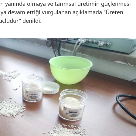
an yanında olmaya ve tarımsal üretimin güçlenmesi
Edirne
ışmaya devam ettiği vurgulanan açıklamada "Üreten
Elazığ
üçlüdür" denildi.
Erzincan
Erzurum
Eskişehir
Gaziantep
Giresun
Gümüşhane
Hakkari
Hatay
Isparta