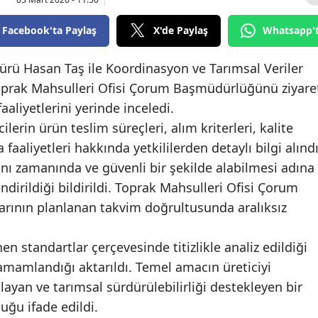
Bilecik
Facebook'ta Paylaş
X'de Paylaş
Whatsapp'
Bingöl
ü Hasan Taş ile Koordinasyon ve Tarımsal Veriler
Bitlis
prak Mahsulleri Ofisi Çorum Başmüdürlüğünü ziyare
Bolu
aaliyetlerini yerinde inceledi.
ilerin ürün teslim süreçleri, alım kriterleri, kalite
Burdur
aaliyetleri hakkında yetkililerden detaylı bilgi alındı
Bursa
ğını zamanında ve güvenli bir şekilde alabilmesi adına
dirildiği bildirildi. Toprak Mahsulleri Ofisi Çorum
Çanakkale
rının planlanan takvim doğrultusunda aralıksız
Çankırı
nen standartlar çerçevesinde titizlikle analiz edildiği
Çorum
 tamamlandığı aktarıldı. Temel amacın üreticiyi
Denizli
layan ve tarımsal sürdürülebilirliği destekleyen bir
uğu ifade edildi.
Diyarbakır