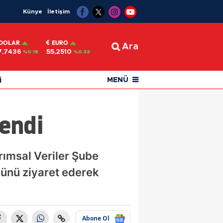
Künye
İletişim
DOLAR
EURO
Ara
7,7436
55,2510
%0.18
%0.32
i
MENÜ
lendi
ımsal Veriler Şube
ünü ziyaret ederek
Abone Ol