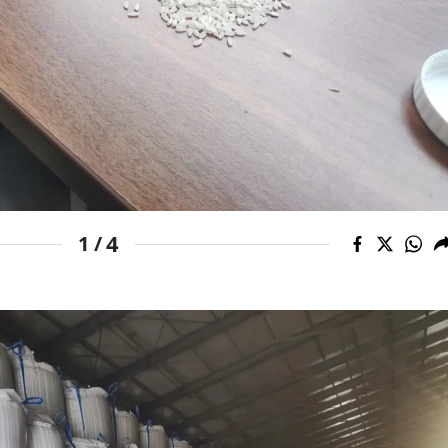
Mersin
İstanbul
İzmir
Kars
Kastamonu
Kayseri
4
1 /
Kırklareli
Kırşehir
Kocaeli
Konya
Kütahya