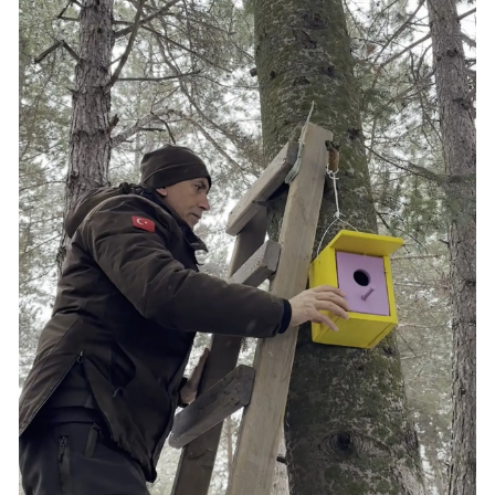
Samsun
Siirt
Sinop
Sivas
Tekirdağ
Tokat
Trabzon
Tunceli
Şanlıurfa
Uşak
Van