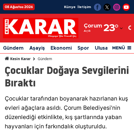
08 Ağustos 2026
Künye
İletişim
Adana
Çorum
23
°
Adıyaman
Açık
Afyonkarahisar
Gündem
Aşayiş
Ekonomi
Spor
Ulusal
Siyaset
MENÜ
Ağrı
Gündem
Kesin Karar
Çocuklar Doğaya Sevgilerini
Amasya
Bıraktı
Ankara
Antalya
Çocuklar tarafından boyanarak hazırlanan kuş
Artvin
evleri ağaçlara asıldı. Çorum Belediyesi’nin
Aydın
düzenlediği etkinlikte, kış şartlarında yaban
hayvanları için farkındalık oluşturuldu.
Balıkesir