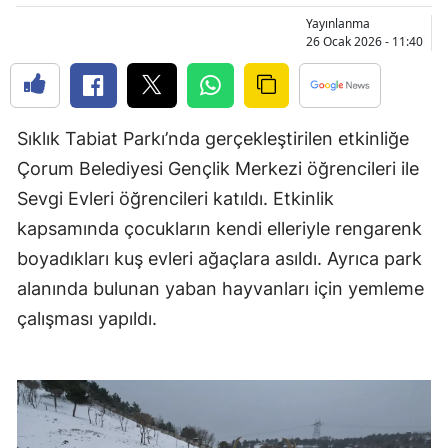
Bilecik
Yayınlanma
26 Ocak 2026 - 11:40
Bingöl
Bitlis
Sıklık Tabiat Parkı’nda gerçekleştirilen etkinliğe
Bolu
Çorum Belediyesi Gençlik Merkezi öğrencileri ile
Burdur
Sevgi Evleri öğrencileri katıldı. Etkinlik
Bursa
kapsamında çocukların kendi elleriyle rengarenk
boyadıkları kuş evleri ağaçlara asıldı. Ayrıca park
Çanakkale
alanında bulunan yaban hayvanları için yemleme
Çankırı
çalışması yapıldı.
Çorum
Denizli
Diyarbakır