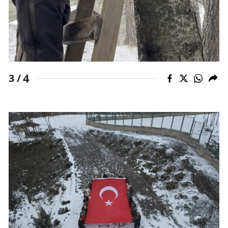
Yozgat
Zonguldak
Aksaray
4
3 /
Bayburt
Karaman
Kırıkkale
Batman
Şırnak
Bartın
Ardahan
Iğdır