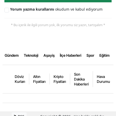
Yorum yazma kurallarını
okudum ve kabul ediyorum
* Bu içerik ile ilgili yorum yok, ilk yorumu siz yazın, tartışalım *
Gündem
Teknoloji
Aşayiş
İlçe Haberleri
Spor
Eğitim
Son
Döviz
Altın
Kripto
Hava
Dakika
Kurları
Fiyatları
Fiyatları
Durumu
Haberleri