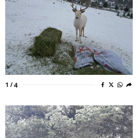
Edirne
Elazığ
Erzincan
Erzurum
Eskişehir
Gaziantep
4
Giresun
1 /
Gümüşhane
Hakkari
Hatay
Isparta