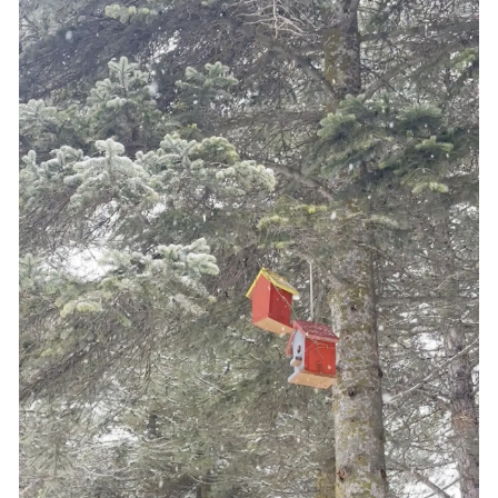
Mersin
İstanbul
İzmir
Kars
Kastamonu
Kayseri
Kırklareli
Kırşehir
Kocaeli
Konya
Kütahya