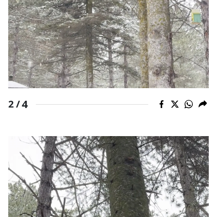
Malatya
Manisa
Kahramanmaraş
Mardin
Muğla
4
2 /
Muş
Nevşehir
Niğde
Ordu
Rize
Sakarya