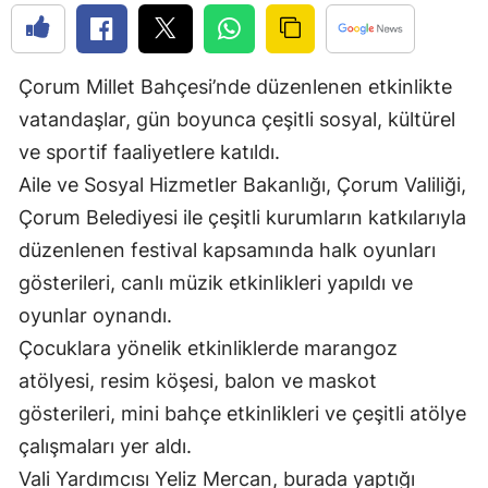
Bilecik
Bingöl
Çorum Millet Bahçesi’nde düzenlenen etkinlikte
Bitlis
vatandaşlar, gün boyunca çeşitli sosyal, kültürel
ve sportif faaliyetlere katıldı.
Bolu
Aile ve Sosyal Hizmetler Bakanlığı, Çorum Valiliği,
Burdur
Çorum Belediyesi ile çeşitli kurumların katkılarıyla
Bursa
düzenlenen festival kapsamında halk oyunları
gösterileri, canlı müzik etkinlikleri yapıldı ve
Çanakkale
oyunlar oynandı.
Çankırı
Çocuklara yönelik etkinliklerde marangoz
atölyesi, resim köşesi, balon ve maskot
Çorum
gösterileri, mini bahçe etkinlikleri ve çeşitli atölye
Denizli
çalışmaları yer aldı.
Diyarbakır
Vali Yardımcısı Yeliz Mercan, burada yaptığı