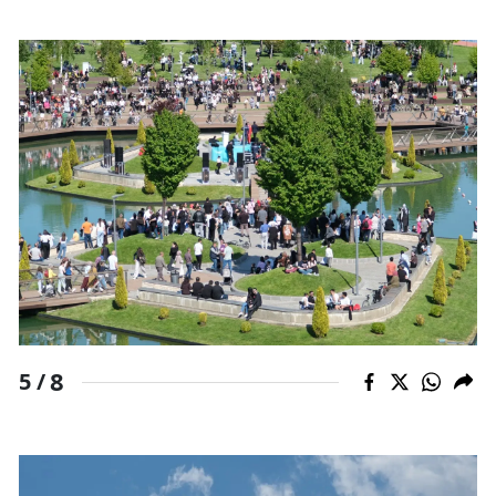
8
5 /