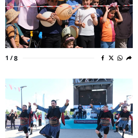
Samsun
Siirt
Sinop
Sivas
8
1 /
Tekirdağ
Tokat
Trabzon
Tunceli
Şanlıurfa
Uşak
Van