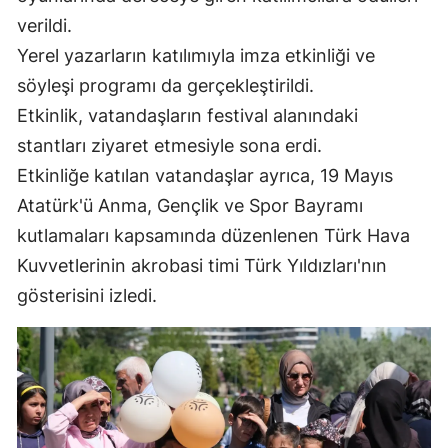
verildi.
Malatya
Yerel yazarların katılımıyla imza etkinliği ve
Manisa
söyleşi programı da gerçekleştirildi.
Kahramanmaraş
Etkinlik, vatandaşların festival alanındaki
stantları ziyaret etmesiyle sona erdi.
Mardin
Etkinliğe katılan vatandaşlar ayrıca, 19 Mayıs
Muğla
Atatürk'ü Anma, Gençlik ve Spor Bayramı
kutlamaları kapsamında düzenlenen Türk Hava
Muş
Kuvvetlerinin akrobasi timi Türk Yıldızları'nın
Nevşehir
gösterisini izledi.
Niğde
Ordu
Rize
Sakarya