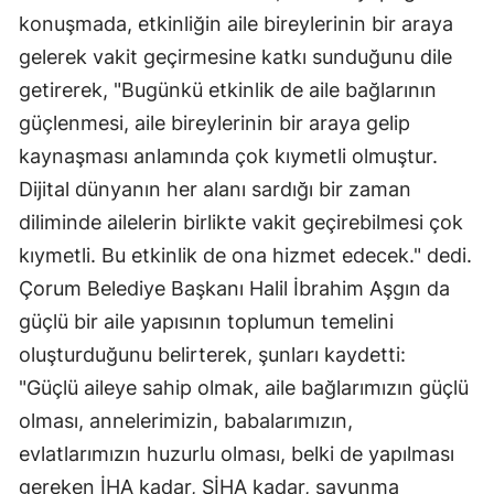
konuşmada, etkinliğin aile bireylerinin bir araya
Edirne
gelerek vakit geçirmesine katkı sunduğunu dile
Elazığ
getirerek, "Bugünkü etkinlik de aile bağlarının
Erzincan
güçlenmesi, aile bireylerinin bir araya gelip
kaynaşması anlamında çok kıymetli olmuştur.
Erzurum
Dijital dünyanın her alanı sardığı bir zaman
Eskişehir
diliminde ailelerin birlikte vakit geçirebilmesi çok
Gaziantep
kıymetli. Bu etkinlik de ona hizmet edecek." dedi.
Çorum Belediye Başkanı Halil İbrahim Aşgın da
Giresun
güçlü bir aile yapısının toplumun temelini
Gümüşhane
oluşturduğunu belirterek, şunları kaydetti:
"Güçlü aileye sahip olmak, aile bağlarımızın güçlü
Hakkari
olması, annelerimizin, babalarımızın,
Hatay
evlatlarımızın huzurlu olması, belki de yapılması
Isparta
gereken İHA kadar, SİHA kadar, savunma