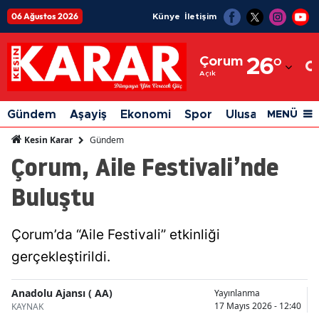
06 Ağustos 2026
Künye
İletişim
Adana
Çorum
26
°
Adıyaman
Açık
Afyonkarahisar
Gündem
Aşayiş
Ekonomi
Spor
Ulusal
Siyaset
MENÜ
Ağrı
Gündem
Kesin Karar
Çorum, Aile Festivali’nde
Amasya
Buluştu
Ankara
Antalya
Çorum’da “Aile Festivali” etkinliği
Artvin
gerçekleştirildi.
Aydın
Anadolu Ajansı ( AA)
Yayınlanma
Balıkesir
17 Mayıs 2026 - 12:40
KAYNAK