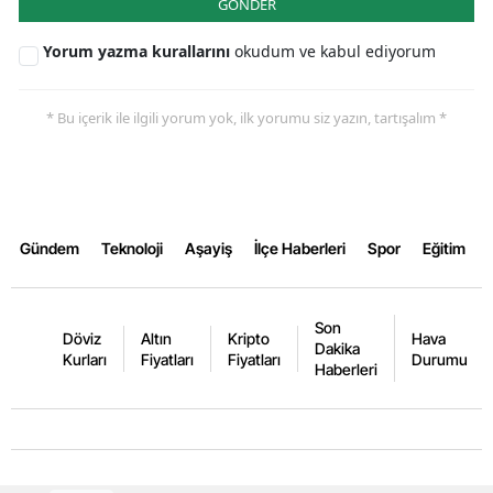
GÖNDER
Yorum yazma kurallarını
okudum ve kabul ediyorum
* Bu içerik ile ilgili yorum yok, ilk yorumu siz yazın, tartışalım *
Gündem
Teknoloji
Aşayiş
İlçe Haberleri
Spor
Eğitim
Son
Döviz
Altın
Kripto
Hava
Dakika
Kurları
Fiyatları
Fiyatları
Durumu
Haberleri