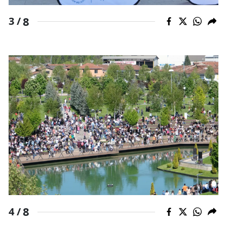
8
3 /
Yalova
Karabük
Kilis
Osmaniye
Düzce
8
4 /