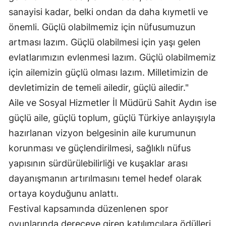
sanayisi kadar, belki ondan da daha kıymetli ve
Mersin
önemli. Güçlü olabilmemiz için nüfusumuzun
İstanbul
artması lazım. Güçlü olabilmesi için yaşı gelen
İzmir
evlatlarımızın evlenmesi lazım. Güçlü olabilmemiz
için ailemizin güçlü olması lazım. Milletimizin de
Kars
devletimizin de temeli ailedir, güçlü ailedir."
Kastamonu
Aile ve Sosyal Hizmetler İl Müdürü Sahit Aydın ise
Kayseri
güçlü aile, güçlü toplum, güçlü Türkiye anlayışıyla
hazırlanan vizyon belgesinin aile kurumunun
Kırklareli
korunması ve güçlendirilmesi, sağlıklı nüfus
Kırşehir
yapısının sürdürülebilirliği ve kuşaklar arası
dayanışmanın artırılmasını temel hedef olarak
Kocaeli
ortaya koyduğunu anlattı.
Konya
Festival kapsamında düzenlenen spor
Kütahya
oyunlarında dereceye giren katılımcılara ödülleri