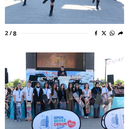
Yozgat
Zonguldak
8
2 /
Aksaray
Bayburt
Karaman
Kırıkkale
Batman
Şırnak
Bartın
Ardahan
Iğdır