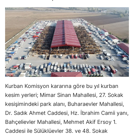
Mersin
İstanbul
İzmir
Kars
Kastamonu
Kayseri
Kırklareli
Kurban Komisyon kararına göre bu yıl kurban
Kırşehir
kesim yerleri; Mimar Sinan Mahallesi, 27. Sokak
kesişimindeki park alanı, Buharaevler Mahallesi,
Kocaeli
Dr. Sadık Ahmet Caddesi, Hz. İbrahim Camii yanı,
Konya
Bahçelievler Mahallesi, Mehmet Akif Ersoy 1.
Caddesi ile Sülüklüevler 38. ve 48. Sokak
Kütahya