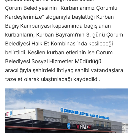
Çorum Belediyesi’nin “Kurbanlarımız Çorumlu
Yozgat
Kardeşlerimize” sloganıyla başlattığı Kurban
Zonguldak
Bağış Kampanyası kapsamında bağışlanan
kurbanların, Kurban Bayramı’nın 3. günü Çorum
Aksaray
Belediyesi Halk Et Kombinası’nda kesileceği
Bayburt
belirtildi. Kesilen kurban etlerinin ise Çorum
Karaman
Belediyesi Sosyal Hizmetler Müdürlüğü
aracılığıyla şehirdeki ihtiyaç sahibi vatandaşlara
Kırıkkale
taze et olarak ulaştırılacağı kaydedildi.
Batman
Şırnak
Bartın
Ardahan
Iğdır