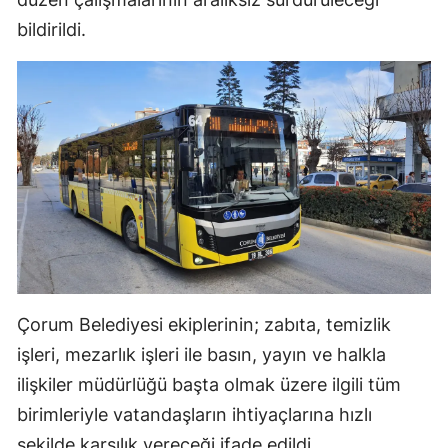
bildirildi.
Samsun
Siirt
Sinop
Sivas
Tekirdağ
Tokat
Trabzon
Tunceli
Çorum Belediyesi ekiplerinin; zabıta, temizlik
işleri, mezarlık işleri ile basın, yayın ve halkla
Şanlıurfa
ilişkiler müdürlüğü başta olmak üzere ilgili tüm
Uşak
birimleriyle vatandaşların ihtiyaçlarına hızlı
Van
şekilde karşılık vereceği ifade edildi.