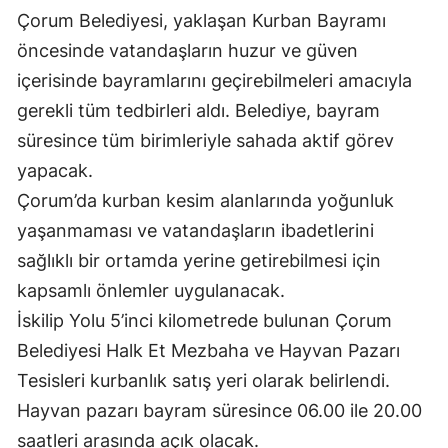
Çorum Belediyesi, yaklaşan Kurban Bayramı
Edirne
öncesinde vatandaşların huzur ve güven
Elazığ
içerisinde bayramlarını geçirebilmeleri amacıyla
Erzincan
gerekli tüm tedbirleri aldı. Belediye, bayram
süresince tüm birimleriyle sahada aktif görev
Erzurum
yapacak.
Eskişehir
Çorum’da kurban kesim alanlarında yoğunluk
Gaziantep
yaşanmaması ve vatandaşların ibadetlerini
sağlıklı bir ortamda yerine getirebilmesi için
Giresun
kapsamlı önlemler uygulanacak.
Gümüşhane
İskilip Yolu 5’inci kilometrede bulunan Çorum
Belediyesi Halk Et Mezbaha ve Hayvan Pazarı
Hakkari
Tesisleri kurbanlık satış yeri olarak belirlendi.
Hatay
Hayvan pazarı bayram süresince 06.00 ile 20.00
Isparta
saatleri arasında açık olacak.