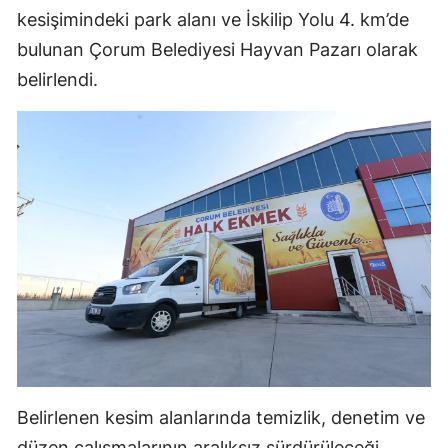
kesişimindeki park alanı ve İskilip Yolu 4. km’de
Malatya
bulunan Çorum Belediyesi Hayvan Pazarı olarak
Manisa
belirlendi.
Kahramanmaraş
Mardin
Muğla
Muş
Nevşehir
Niğde
Ordu
Rize
Belirlenen kesim alanlarında temizlik, denetim ve
Sakarya
düzen çalışmalarının aralıksız sürdürüleceği