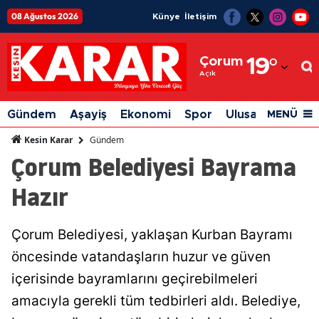
08 Ağustos 2026
Künye
İletişim
Adana
Çorum
19
°
Adıyaman
Açık
Afyonkarahisar
Gündem
Aşayiş
Ekonomi
Spor
Ulusal
Siyaset
MENÜ
Ağrı
Gündem
Kesin Karar
Çorum Belediyesi Bayrama
Amasya
Hazır
Ankara
Antalya
Çorum Belediyesi, yaklaşan Kurban Bayramı
Artvin
öncesinde vatandaşların huzur ve güven
Aydın
içerisinde bayramlarını geçirebilmeleri
amacıyla gerekli tüm tedbirleri aldı. Belediye,
Balıkesir