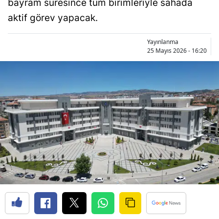
bayram süresince tüm birimleriyle sahada
Bilecik
aktif görev yapacak.
Bingöl
Yayınlanma
Bitlis
25 Mayıs 2026 - 16:20
Bolu
Burdur
Bursa
Çanakkale
Çankırı
Çorum
Denizli
Diyarbakır