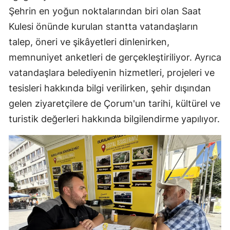
Şehrin en yoğun noktalarından biri olan Saat
Mersin
Kulesi önünde kurulan stantta vatandaşların
İstanbul
talep, öneri ve şikâyetleri dinlenirken,
İzmir
memnuniyet anketleri de gerçekleştiriliyor. Ayrıca
vatandaşlara belediyenin hizmetleri, projeleri ve
Kars
tesisleri hakkında bilgi verilirken, şehir dışından
Kastamonu
gelen ziyaretçilere de Çorum'un tarihi, kültürel ve
turistik değerleri hakkında bilgilendirme yapılıyor.
Kayseri
Kırklareli
Kırşehir
Kocaeli
Konya
Kütahya