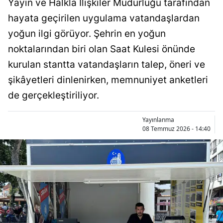
Yayın ve Halkla İlişkiler Müdürlüğü tarafından
Bilecik
hayata geçirilen uygulama vatandaşlardan
Bingöl
yoğun ilgi görüyor. Şehrin en yoğun
noktalarından biri olan Saat Kulesi önünde
Bitlis
kurulan stantta vatandaşların talep, öneri ve
Bolu
şikâyetleri dinlenirken, memnuniyet anketleri
Burdur
de gerçekleştiriliyor.
Bursa
Yayınlanma
08 Temmuz 2026 - 14:40
Çanakkale
Çankırı
Çorum
Denizli
Diyarbakır