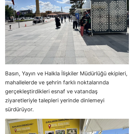
Yozgat
Zonguldak
Aksaray
Bayburt
Karaman
Kırıkkale
Basın, Yayın ve Halkla İlişkiler Müdürlüğü ekipleri,
mahallelerde ve şehrin farklı noktalarında
Batman
gerçekleştirdikleri esnaf ve vatandaş
Şırnak
ziyaretleriyle talepleri yerinde dinlemeyi
sürdürüyor.
Bartın
Ardahan
Iğdır