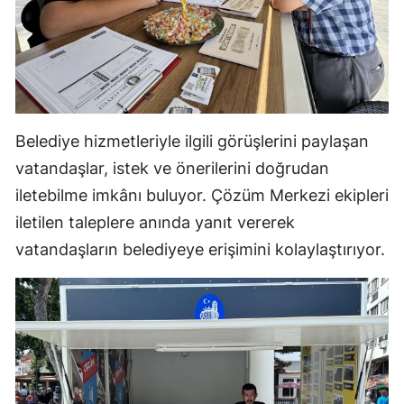
Malatya
Manisa
Kahramanmaraş
Mardin
Belediye hizmetleriyle ilgili görüşlerini paylaşan
vatandaşlar, istek ve önerilerini doğrudan
Muğla
iletebilme imkânı buluyor. Çözüm Merkezi ekipleri
Muş
iletilen taleplere anında yanıt vererek
vatandaşların belediyeye erişimini kolaylaştırıyor.
Nevşehir
Niğde
Ordu
Rize
Sakarya