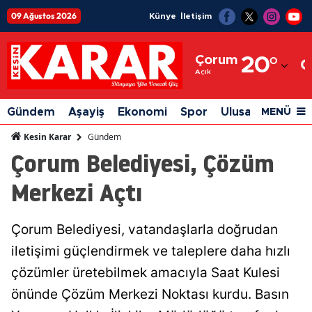
09 Ağustos 2026
Künye
İletişim
Adana
Çorum
20
°
Adıyaman
Açık
Afyonkarahisar
Gündem
Aşayiş
Ekonomi
Spor
Ulusal
Siyaset
MENÜ
Ağrı
Gündem
Kesin Karar
Çorum Belediyesi, Çözüm
Amasya
Merkezi Açtı
Ankara
Antalya
Çorum Belediyesi, vatandaşlarla doğrudan
Artvin
iletişimi güçlendirmek ve taleplere daha hızlı
Aydın
çözümler üretebilmek amacıyla Saat Kulesi
önünde Çözüm Merkezi Noktası kurdu. Basın
Balıkesir