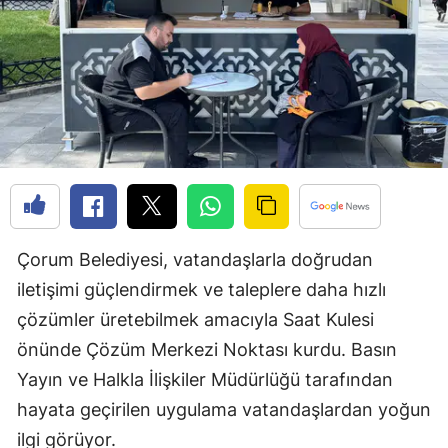
Edirne
Elazığ
Erzincan
Erzurum
Eskişehir
Gaziantep
Çorum Belediyesi, vatandaşlarla doğrudan
Giresun
iletişimi güçlendirmek ve taleplere daha hızlı
Gümüşhane
çözümler üretebilmek amacıyla Saat Kulesi
önünde Çözüm Merkezi Noktası kurdu. Basın
Hakkari
Yayın ve Halkla İlişkiler Müdürlüğü tarafından
Hatay
hayata geçirilen uygulama vatandaşlardan yoğun
Isparta
ilgi görüyor.