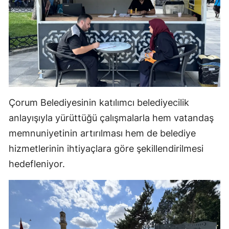
Samsun
Siirt
Sinop
Sivas
Tekirdağ
Çorum Belediyesinin katılımcı belediyecilik
anlayışıyla yürüttüğü çalışmalarla hem vatandaş
Tokat
memnuniyetinin artırılması hem de belediye
Trabzon
hizmetlerinin ihtiyaçlara göre şekillendirilmesi
hedefleniyor.
Tunceli
Şanlıurfa
Uşak
Van