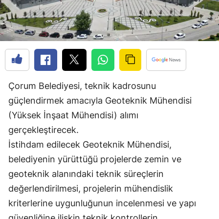
Edirne
Elazığ
Erzincan
Erzurum
Çorum Belediyesi, teknik kadrosunu
Eskişehir
güçlendirmek amacıyla Geoteknik Mühendisi
Gaziantep
(Yüksek İnşaat Mühendisi) alımı
gerçekleştirecek.
Giresun
İstihdam edilecek Geoteknik Mühendisi,
Gümüşhane
belediyenin yürüttüğü projelerde zemin ve
Hakkari
geoteknik alanındaki teknik süreçlerin
değerlendirilmesi, projelerin mühendislik
Hatay
kriterlerine uygunluğunun incelenmesi ve yapı
Isparta
güvenliğine ilişkin teknik kontrollerin