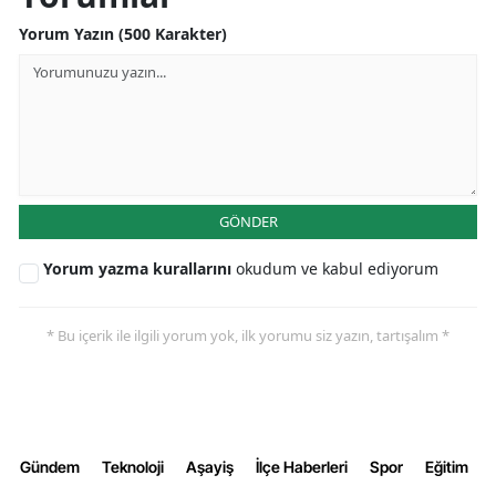
Malatya
Yorum Yazın (500 Karakter)
Manisa
Kahramanmaraş
Mardin
Muğla
GÖNDER
Muş
Yorum yazma kurallarını
okudum ve kabul ediyorum
Nevşehir
* Bu içerik ile ilgili yorum yok, ilk yorumu siz yazın, tartışalım *
Niğde
Ordu
Rize
Gündem
Teknoloji
Aşayiş
İlçe Haberleri
Spor
Eğitim
Sakarya