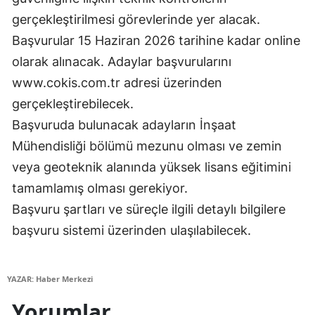
gerçekleştirilmesi görevlerinde yer alacak.
Mersin
Başvurular 15 Haziran 2026 tarihine kadar online
İstanbul
olarak alınacak. Adaylar başvurularını
İzmir
www.cokis.com.tr adresi üzerinden
gerçekleştirebilecek.
Kars
Başvuruda bulunacak adayların İnşaat
Kastamonu
Mühendisliği bölümü mezunu olması ve zemin
Kayseri
veya geoteknik alanında yüksek lisans eğitimini
tamamlamış olması gerekiyor.
Kırklareli
Başvuru şartları ve süreçle ilgili detaylı bilgilere
Kırşehir
başvuru sistemi üzerinden ulaşılabilecek.
Kocaeli
Konya
YAZAR: Haber Merkezi
Yorumlar
Kütahya