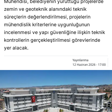
Mühendisi, belediyenin yürüttüğü projelerde
Bilecik
zemin ve geoteknik alanındaki teknik
Bingöl
süreçlerin değerlendirilmesi, projelerin
mühendislik kriterlerine uygunluğunun
Bitlis
incelenmesi ve yapı güvenliğine ilişkin teknik
Bolu
kontrollerin gerçekleştirilmesi görevlerinde
Burdur
yer alacak.
Bursa
Yayınlanma
12 Haziran 2026 - 17:00
Çanakkale
Çankırı
Çorum
Denizli
Diyarbakır