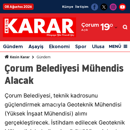
08 Ağustos 2026
Künye
İletişim
Adana
Çorum
19
°
Adıyaman
Açık
Afyonkarahisar
Gündem
Aşayiş
Ekonomi
Spor
Ulusal
Siyaset
MENÜ
Ağrı
Gündem
Kesin Karar
Çorum Belediyesi Mühendis
Amasya
Alacak
Ankara
Antalya
Çorum Belediyesi, teknik kadrosunu
Artvin
güçlendirmek amacıyla Geoteknik Mühendisi
Aydın
(Yüksek İnşaat Mühendisi) alımı
gerçekleştirecek. İstihdam edilecek Geoteknik
Balıkesir