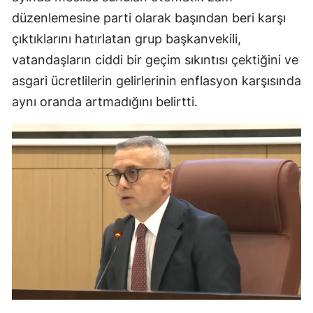
düzenlemesine parti olarak başından beri karşı
Malatya
çıktıklarını hatırlatan grup başkanvekili,
Manisa
vatandaşların ciddi bir geçim sıkıntısı çektiğini ve
Kahramanmaraş
asgari ücretlilerin gelirlerinin enflasyon karşısında
aynı oranda artmadığını belirtti.
Mardin
Muğla
Muş
Nevşehir
Niğde
Ordu
Rize
Sakarya