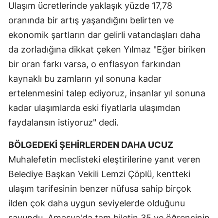
Ulaşım ücretlerinde yaklaşık yüzde 17,78
Samsun
oranında bir artış yaşandığını belirten ve
ekonomik şartların dar gelirli vatandaşları daha
Siirt
da zorladığına dikkat çeken Yılmaz "Eğer biriken
Sinop
bir oran farkı varsa, o enflasyon farkından
Sivas
kaynaklı bu zamların yıl sonuna kadar
ertelenmesini talep ediyoruz, insanlar yıl sonuna
Tekirdağ
kadar ulaşımlarda eski fiyatlarla ulaşımdan
Tokat
faydalansın istiyoruz" dedi.
Trabzon
BÖLGEDEKİ ŞEHİRLERDEN DAHA UCUZ
Tunceli
Muhalefetin meclisteki eleştirilerine yanıt veren
Belediye Başkan Vekili Lemzi Çöplü, kentteki
Şanlıurfa
ulaşım tarifesinin benzer nüfusa sahip birçok
Uşak
ilden çok daha uygun seviyelerde olduğunu
Van
savundu. Amasya'da tam biletin 35 ve öğrencinin