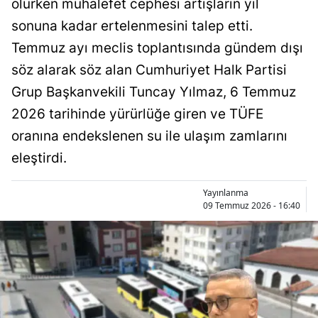
olurken muhalefet cephesi artışların yıl
Bilecik
sonuna kadar ertelenmesini talep etti.
Bingöl
Temmuz ayı meclis toplantısında gündem dışı
söz alarak söz alan Cumhuriyet Halk Partisi
Bitlis
Grup Başkanvekili Tuncay Yılmaz, 6 Temmuz
Bolu
2026 tarihinde yürürlüğe giren ve TÜFE
Burdur
oranına endekslenen su ile ulaşım zamlarını
eleştirdi.
Bursa
Çanakkale
Yayınlanma
09 Temmuz 2026 - 16:40
Çankırı
Çorum
Denizli
Diyarbakır