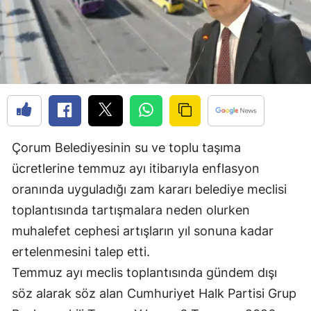
Edirne
Elazığ
Erzincan
Erzurum
Eskişehir
Çorum Belediyesinin su ve toplu taşıma
Gaziantep
ücretlerine temmuz ayı itibarıyla enflasyon
Giresun
oranında uyguladığı zam kararı belediye meclisi
toplantısında tartışmalara neden olurken
Gümüşhane
muhalefet cephesi artışların yıl sonuna kadar
Hakkari
ertelenmesini talep etti.
Temmuz ayı meclis toplantısında gündem dışı
Hatay
söz alarak söz alan Cumhuriyet Halk Partisi Grup
Isparta