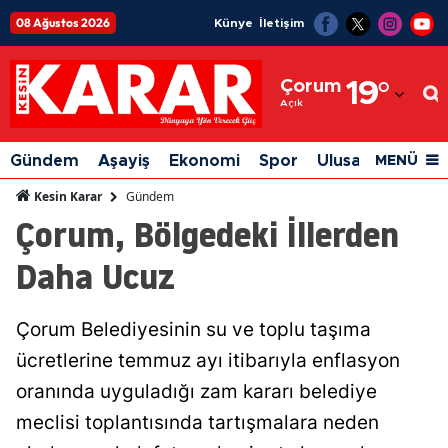
08 Ağustos 2026
Künye
İletişim
Adana
Çorum
19
°
Adıyaman
Açık
Afyonkarahisar
Gündem
Aşayiş
Ekonomi
Spor
Ulusal
Siyaset
MENÜ
Ağrı
Gündem
Kesin Karar
Çorum, Bölgedeki İllerden
Amasya
Daha Ucuz
Ankara
Antalya
Çorum Belediyesinin su ve toplu taşıma
Artvin
ücretlerine temmuz ayı itibarıyla enflasyon
Aydın
oranında uyguladığı zam kararı belediye
meclisi toplantısında tartışmalara neden
Balıkesir