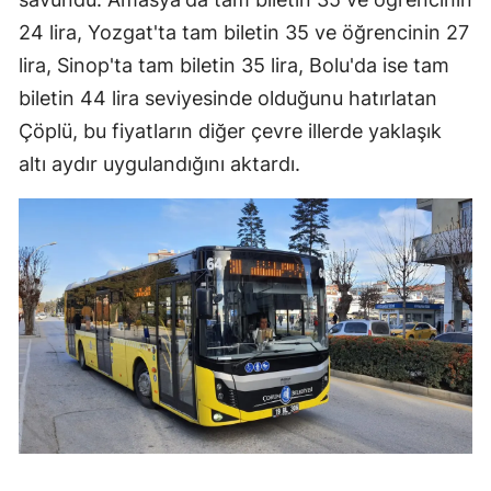
24 lira, Yozgat'ta tam biletin 35 ve öğrencinin 27
Yozgat
lira, Sinop'ta tam biletin 35 lira, Bolu'da ise tam
Zonguldak
biletin 44 lira seviyesinde olduğunu hatırlatan
Çöplü, bu fiyatların diğer çevre illerde yaklaşık
Aksaray
altı aydır uygulandığını aktardı.
Bayburt
Karaman
Kırıkkale
Batman
Şırnak
Bartın
Ardahan
Iğdır