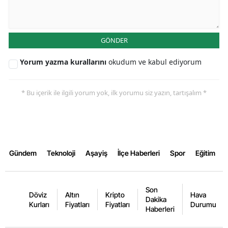
GÖNDER
Yorum yazma kurallarını
okudum ve kabul ediyorum
* Bu içerik ile ilgili yorum yok, ilk yorumu siz yazın, tartışalım *
Gündem
Teknoloji
Aşayiş
İlçe Haberleri
Spor
Eğitim
Son
Döviz
Altın
Kripto
Hava
Dakika
Kurları
Fiyatları
Fiyatları
Durumu
Haberleri