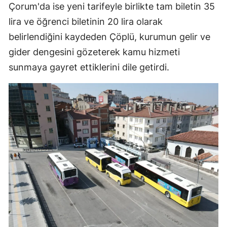
Çorum'da ise yeni tarifeyle birlikte tam biletin 35
Yalova
lira ve öğrenci biletinin 20 lira olarak
belirlendiğini kaydeden Çöplü, kurumun gelir ve
Karabük
gider dengesini gözeterek kamu hizmeti
Kilis
sunmaya gayret ettiklerini dile getirdi.
Osmaniye
Düzce