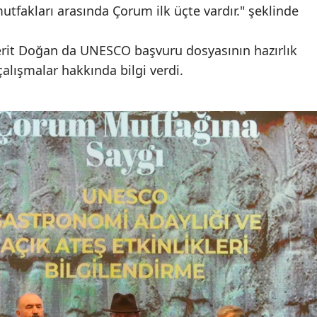
 mutfakları arasında Çorum ilk üçte vardır." şeklinde
Mersin
İstanbul
erit Doğan da UNESCO başvuru dosyasının hazırlık
çalışmalar hakkında bilgi verdi.
İzmir
Kars
Kastamonu
Kayseri
Kırklareli
Kırşehir
Kocaeli
Konya
Kütahya