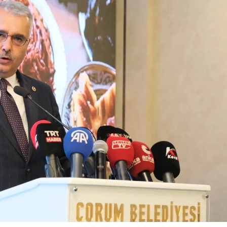
Yozgat
Zonguldak
Aksaray
Bayburt
Karaman
Kırıkkale
Batman
Şırnak
Bartın
Ardahan
Iğdır