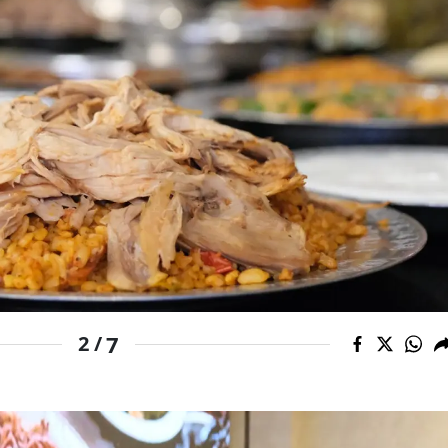
Samsun
Siirt
Sinop
Sivas
Tekirdağ
Tokat
Trabzon
Tunceli
7
2 /
Şanlıurfa
Uşak
Van