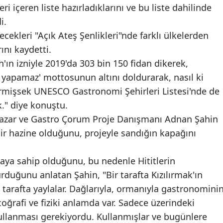
i içeren liste hazırladıklarını ve bu liste dahilinde
Edirne
i.
Elazığ
cekleri "Açık Ateş Şenlikleri"nde farklı ülkelerden
ını kaydetti.
Erzincan
'ın izniyle 2019'da 303 bin 150 fidan dikerek,
Erzurum
 yapamaz' mottosunun altını doldurarak, nasıl ki
irmişsek UNESCO Gastronomi Şehirleri Listesi'nde de
Eskişehir
k." diye konuştu.
Gaziantep
 yazar ve Gastro Çorum Proje Danışmanı Adnan Şahin
r hazine olduğunu, projeyle sandığın kapağını
Giresun
Gümüşhane
aya sahip olduğunu, bu nedenle Hititlerin
duğunu anlatan Şahin, "Bir tarafta Kızılırmak'ın
Hakkari
r tarafta yaylalar. Dağlarıyla, ormanıyla gastronomini
Hatay
ğrafi ve fiziki anlamda var. Sadece üzerindeki
kullanması gerekiyordu. Kullanmışlar ve bugünlere
Isparta