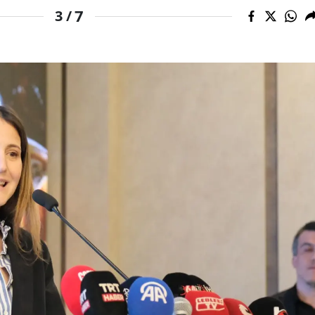
7
3 /
Yalova
Karabük
Kilis
Osmaniye
Düzce