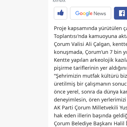
KAYNAK
Proje kapsamında yürütülen ça
Toplantısı'nda kamuoyuna akta
Çorum Valisi Ali Çalgan, kentt
konuşmada, Çorum'un 7 bin yıll
Kentte yapılan arkeolojik kazıl
pişirme tariflerinin yer aldığı
"Şehrimizin mutfak kültürü biz
üretilmiş bir çalışmanın sonucu
önce yerel, sonra da dünya kam
deneyimlesin, ören yerlerimizi 
AK Parti Çorum Milletvekili Yu
hak eden illerin başında geldiğ
Çorum Belediye Başkanı Halil 