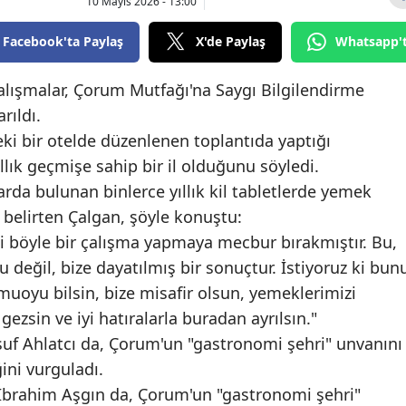
10 Mayıs 2026 - 13:00
Bilecik
Facebook'ta Paylaş
X'de Paylaş
Whatsapp'
Bingöl
lışmalar, Çorum Mutfağı'na Saygı Bilgilendirme
Bitlis
rıldı.
Bolu
eki bir otelde düzenlenen toplantıda yaptığı
ık geçmişe sahip bir il olduğunu söyledi.
Burdur
arda bulunan binlerce yıllık kil tabletlerde yemek
Bursa
nı belirten Çalgan, şöyle konuştu:
i böyle bir çalışma yapmaya mecbur bırakmıştır. Bu,
Çanakkale
 değil, bize dayatılmış bir sonuçtur. İstiyoruz ki bun
Çankırı
uoyu bilsin, bize misafir olsun, yemeklerimizi
gezsin ve iyi hatıralarla buradan ayrılsın."
Çorum
suf Ahlatcı da, Çorum'un "gastronomi şehri" unvanını
Denizli
ini vurguladı.
Diyarbakır
İbrahim Aşgın da, Çorum'un "gastronomi şehri"