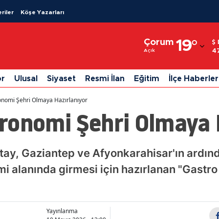
riler
Köşe Yazarları
Adana
Çorum
19
°
Adıyaman
4
Açık
Afyonkarahisar
or
Ulusal
Siyaset
Resmi İlan
Eğitim
İlçe Haberler
Ağrı
nomi Şehri Olmaya Hazırlanıyor
Amasya
ronomi Şehri Olmaya 
Ankara
Antalya
tay, Gaziantep ve Afyonkarahisar'ın ardı
mi alanında girmesi için hazırlanan "Gastr
Artvin
Aydın
Balıkesir
Yayınlanma