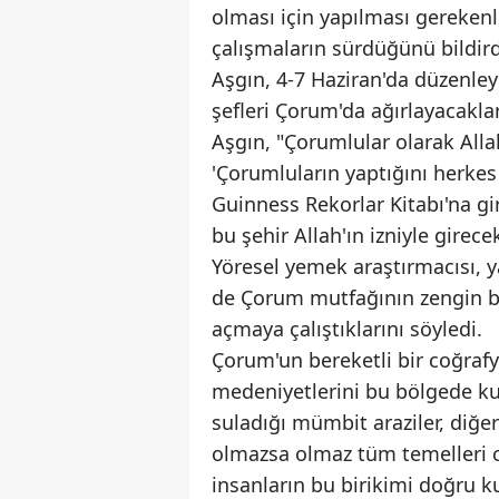
olması için yapılması gerekenler
çalışmaların sürdüğünü bildird
Aşgın, 4-7 Haziran'da düzenleye
şefleri Çorum'da ağırlayacaklar
Aşgın, "Çorumlular olarak Allah
'Çorumluların yaptığını herkes
Guinness Rekorlar Kitabı'na g
bu şehir Allah'ın izniyle girece
Yöresel yemek araştırmacısı,
de Çorum mutfağının zengin bi
açmaya çalıştıklarını söyledi.
Çorum'un bereketli bir coğrafy
medeniyetlerini bu bölgede kur
suladığı mümbit araziler, diğe
olmazsa olmaz tüm temelleri co
insanların bu birikimi doğru 