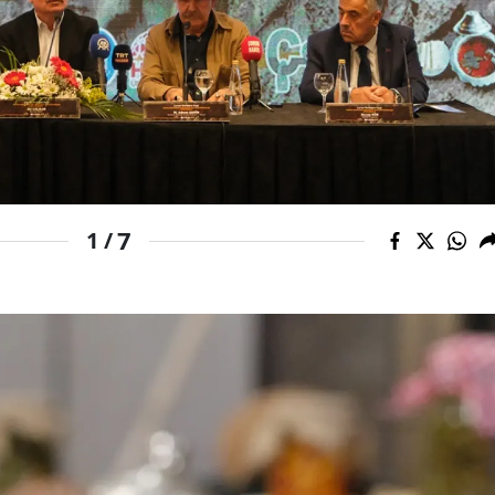
Malatya
Manisa
Kahramanmaraş
Mardin
Muğla
7
1 /
Muş
Nevşehir
Niğde
Ordu
Rize
Sakarya