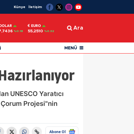
Künye
İletişim
DOLAR
EURO
Ara
7,7436
55,2510
%0.18
%0.32
i
MENÜ
Hazırlanıyor
ndan UNESCO Yaratıcı
o Çorum Projesi"nin
Abone Ol