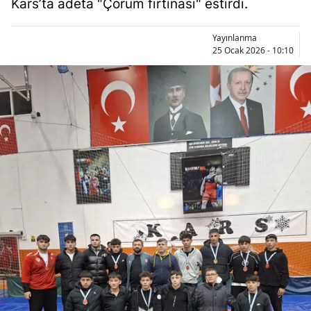
Kars’ta adeta "Çorum fırtınası" estirdi.
Bilecik
Yayınlanma
Bingöl
25 Ocak 2026 - 10:10
Bitlis
Bolu
Burdur
Bursa
Çanakkale
Çankırı
Çorum
Denizli
Diyarbakır