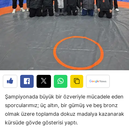
Edirne
Elazığ
Erzincan
Erzurum
Eskişehir
Gaziantep
Giresun
Gümüşhane
Şampiyonada büyük bir özveriyle mücadele eden
Hakkari
sporcularımız; üç altın, bir gümüş ve beş bronz
Hatay
olmak üzere toplamda dokuz madalya kazanarak
kürsüde gövde gösterisi yaptı.
Isparta