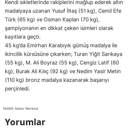
Kendi sıkletlerinde rakiplerini mağlup ederek altın
Mersin
madalyaya uzanan Yusuf İltaş (51 kg), Cemil Efe
Türk (65 kg) ve Osman Kaplan (70 kg),
İstanbul
şampiyonanın en dikkat çeken isimleri olarak
İzmir
kayıtlara geçti.
Kars
45 kg’da Emirhan Karabıyık gümüş madalya ile
ikincilik kürsüsüne çıkarken; Turan Yiğit Sarıkaya
Kastamonu
(55 kg), M. Ali Boyraz (55 kg), Cengiz Latif (60
Kayseri
kg), Burak Ali Kılıç (92 kg) ve Nedim Yasir Metin
Kırklareli
(110 kg) bronz madalya kazanarak başarıyı
perçinledi.
Kırşehir
Kocaeli
YAZAR: Haber Merkezi
Konya
Yorumlar
Kütahya