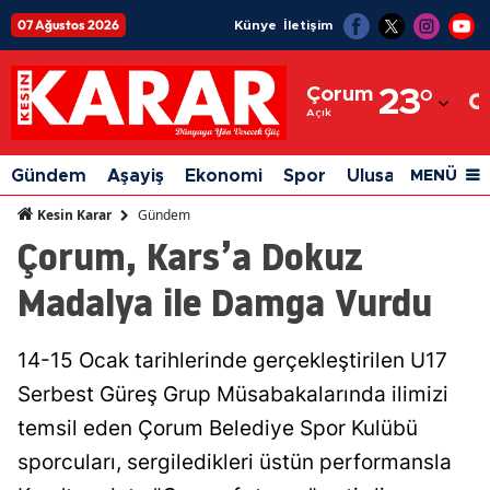
07 Ağustos 2026
Künye
İletişim
Adana
Çorum
23
°
Adıyaman
Açık
Afyonkarahisar
Gündem
Aşayiş
Ekonomi
Spor
Ulusal
Siyaset
MENÜ
Ağrı
Gündem
Kesin Karar
Çorum, Kars’a Dokuz
Amasya
Madalya ile Damga Vurdu
Ankara
Antalya
14-15 Ocak tarihlerinde gerçekleştirilen U17
Artvin
Serbest Güreş Grup Müsabakalarında ilimizi
Aydın
temsil eden Çorum Belediye Spor Kulübü
sporcuları, sergiledikleri üstün performansla
Balıkesir