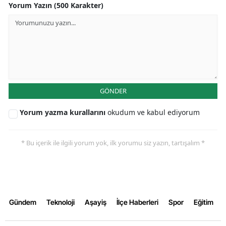
Yorum Yazın (500 Karakter)
Malatya
Manisa
Kahramanmaraş
Mardin
GÖNDER
Muğla
Yorum yazma kurallarını
okudum ve kabul ediyorum
Muş
Nevşehir
* Bu içerik ile ilgili yorum yok, ilk yorumu siz yazın, tartışalım *
Niğde
Ordu
Rize
Gündem
Teknoloji
Aşayiş
İlçe Haberleri
Spor
Eğitim
Sakarya