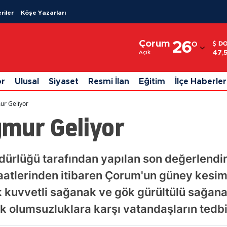
riler
Köşe Yazarları
Adana
Çorum
26
°
D
Adıyaman
47,
Açık
Afyonkarahisar
or
Ulusal
Siyaset
Resmi İlan
Eğitim
İlçe Haberler
Ağrı
ur Geliyor
Amasya
mur Geliyor
Ankara
Antalya
dürlüğü tarafından yapılan son değerlendi
tlerinden itibaren Çorum'un güney kesimle
Artvin
k kuvvetli sağanak ve gök gürültülü sağan
Aydın
k olumsuzluklara karşı vatandaşların tedbir
Balıkesir