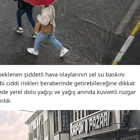
Mersin
İstanbul
İzmir
Kars
Kastamonu
Kayseri
eklenen şiddetli hava olaylarının sel su baskını
i ciddi riskleri beraberinde getirebileceğine dikkat
Kırklareli
de yerel dolu yağışı ve yağış anında kuvvetli rüzgar
Kırşehir
ıldı.
Kocaeli
Konya
Kütahya