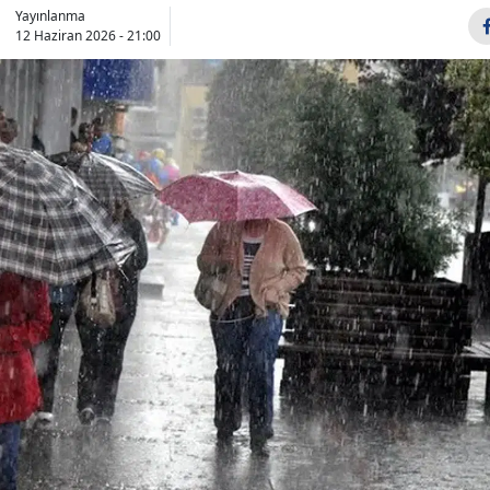
Yayınlanma
Bilecik
12 Haziran 2026 - 21:00
Bingöl
Bitlis
Bolu
Burdur
Bursa
Çanakkale
Çankırı
Çorum
Denizli
Diyarbakır