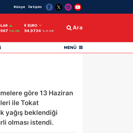
Künye
İletişim
OLAR
EURO
Ara
5967
54,9734
%0.06
%-0.08
i
MENÜ
rmelere göre 13 Haziran
ri ile Tokat
ak yağış beklendiği
li olması istendi.