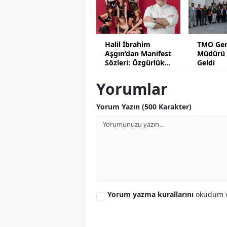
Halil İbrahim
TMO Gen
Aşgın’dan Manifest
Müdürü 
Sözleri: Özgürlük
Geldi
Değildir!
Yorumlar
Yorum Yazın (500 Karakter)
Yorum yazma kurallarını
okudum v