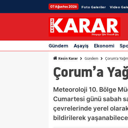
07 Ağustos 2026
Foto Galeriler
Video Gale
Gündem
Aşayiş
Ekonomi
Sp
Gündem
Çorum’a Yağm
Kesin Karar
Çorum’a Yağ
Meteoroloji 10. Bölge Mü
Cumartesi günü sabah saa
çevrelerinde yerel olara
bildirilerek yaşanabilece