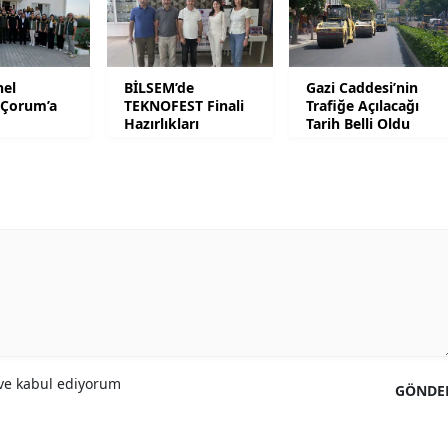
Yalova
Karabük
el
BİLSEM’de
Gazi Caddesi’nin
Çorum’a
TEKNOFEST Finali
Trafiğe Açılacağı
Kilis
Hazırlıkları
Tarih Belli Oldu
Osmaniye
Düzce
e kabul ediyorum
GÖNDE