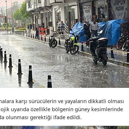
Malatya
Manisa
Kahramanmaraş
Mardin
Muğla
Muş
Nevşehir
Niğde
lara karşı sürücülerin ve yayaların dikkatli olması
Ordu
ojik uyarıda özellikle bölgenin güney kesimlerinde
Rize
a olunması gerektiği ifade edildi.
Sakarya