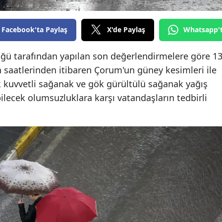
Edirne
Facebook'ta Paylaş
X'de Paylaş
Whatsapp'
Elazığ
Erzincan
ğü tarafından yapılan son değerlendirmelere göre 1
saatlerinden itibaren Çorum'un güney kesimleri ile
Erzurum
k kuvvetli sağanak ve gök gürültülü sağanak yağış
Eskişehir
bilecek olumsuzluklara karşı vatandaşların tedbirli
Gaziantep
Giresun
Gümüşhane
Hakkari
Hatay
Isparta