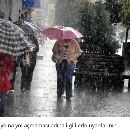
Samsun
Siirt
Sinop
Sivas
Tekirdağ
Tokat
Trabzon
Tunceli
Şanlıurfa
Uşak
ybına yol açmaması adına ilgililerin uyarılarının
Van