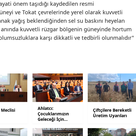
 hayati önem taşıdığı kaydedilen resmi
Yozgat
eyi ve Tokat çevrelerinde yerel olarak kuvvetli
nak yağış beklendiğinden sel su baskını heyelan
Zonguldak
ış anında kuvvetli rüzgar bölgenin güneyinde hortum
Aksaray
lumsuzluklara karşı dikkatli ve tedbirli olunmalıdır"
Bayburt
Karaman
Kırıkkale
Batman
Şırnak
Ahlatcı:
 Meclisi
Çiftçilere Bereketli
Bartın
Çocuklarımızın
ı
Üretim Uyarıları
Geleceği İçin
Ardahan
Mesaideyiz
Iğdır