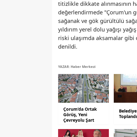
titizlikle dikkate alınmasının
değerlendirmede "Çorum'un gün
sağanak ve gök gürültülü sağa
yıldırım yerel dolu yağışı yağ
riski ulaşımda aksamalar gibi o
denildi.
YAZAR: Haber Merkezi
Çorum’da Ortak
Belediye
Görüş, Yeni
Topland
Çevreyolu Şart