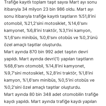
Trafiğe kayıtlı toplam taşıt sayısı Mart ayı sonu
Samsun
itibarıyla 34 milyon 23 bin 986 oldu. Mart ayı
sonu itibarıyla trafiğe kayıtlı taşıtların %51,8'ini
Siirt
otomobil, %21,2'sini motosiklet, %14,6'sını
Sinop
kamyonet, %6,8'ini traktör, %3,1'ini kamyon,
Sivas
%1,6'sını minibüs, %0,6'sını otobüs ve %0,3'ünü
özel amaçlı taşıtlar oluşturdu.
Tekirdağ
Mart ayında 870 bin 992 adet taşıtın devri
Tokat
yapıldı. Mart ayında devri(1) yapılan taşıtların
%68,6'sını otomobil, %14,8'ini kamyonet,
Trabzon
%9,7'sini motosiklet, %2,8'ini traktör, %1,8'ini
Tunceli
kamyon, %1,6'sını minibüs, %0,5'ini otobüs ve
Şanlıurfa
%0,2'sini özel amaçlı taşıtlar oluşturdu.
Mart ayında 80 bin 348 adet otomobilin trafiğe
Uşak
kaydı yapıldı. Mart ayında trafiğe kaydı yapılan
Van