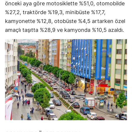
önceki aya göre motosiklette %51,0, otomobilde
Mersin
%27,2, traktörde %19,3, minibüste %17,7,
İstanbul
kamyonette %12,8, otobüste %4,5 artarken özel
amaçlı taşıtta %28,9 ve kamyonda %10,5 azaldı.
İzmir
Kars
Kastamonu
Kayseri
Kırklareli
Kırşehir
Kocaeli
Konya
Kütahya