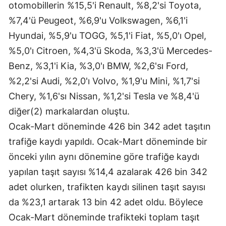
otomobillerin %15,5'i Renault, %8,2'si Toyota,
Yozgat
%7,4'ü Peugeot, %6,9'u Volkswagen, %6,1'i
Hyundai, %5,9'u TOGG, %5,1'i Fiat, %5,0'ı Opel,
Zonguldak
%5,0'ı Citroen, %4,3'ü Skoda, %3,3'ü Mercedes-
Aksaray
Benz, %3,1'i Kia, %3,0'ı BMW, %2,6'sı Ford,
Bayburt
%2,2'si Audi, %2,0'ı Volvo, %1,9'u Mini, %1,7'si
Chery, %1,6'sı Nissan, %1,2'si Tesla ve %8,4'ü
Karaman
diğer(2) markalardan oluştu.
Kırıkkale
Ocak-Mart döneminde 426 bin 342 adet taşıtın
trafiğe kaydı yapıldı. Ocak-Mart döneminde bir
Batman
önceki yılın aynı dönemine göre trafiğe kaydı
Şırnak
yapılan taşıt sayısı %14,4 azalarak 426 bin 342
Bartın
adet olurken, trafikten kaydı silinen taşıt sayısı
da %23,1 artarak 13 bin 42 adet oldu. Böylece
Ardahan
Ocak-Mart döneminde trafikteki toplam taşıt
Iğdır