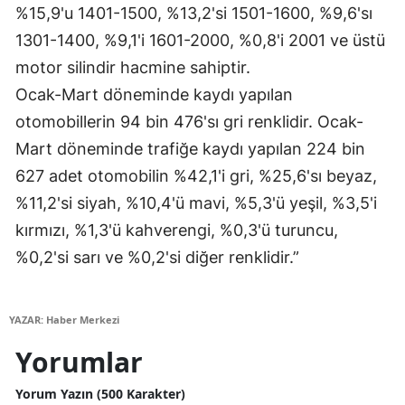
%15,9'u 1401-1500, %13,2'si 1501-1600, %9,6'sı
1301-1400, %9,1'i 1601-2000, %0,8'i 2001 ve üstü
motor silindir hacmine sahiptir.
Ocak-Mart döneminde kaydı yapılan
otomobillerin 94 bin 476'sı gri renklidir. Ocak-
Mart döneminde trafiğe kaydı yapılan 224 bin
627 adet otomobilin %42,1'i gri, %25,6'sı beyaz,
%11,2'si siyah, %10,4'ü mavi, %5,3'ü yeşil, %3,5'i
kırmızı, %1,3'ü kahverengi, %0,3'ü turuncu,
%0,2'si sarı ve %0,2'si diğer renklidir.”
YAZAR: Haber Merkezi
Yorumlar
Yorum Yazın (500 Karakter)