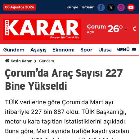
08 Ağustos 2026
Künye
İletişim
Adana
Çorum
26
°
Adıyaman
Açık
Afyonkarahisar
Gündem
Aşayiş
Ekonomi
Spor
Ulusal
Siyaset
MENÜ
Ağrı
Gündem
Kesin Karar
Çorum’da Araç Sayısı 227
Amasya
Bine Yükseldi
Ankara
Antalya
TÜİK verilerine göre Çorum’da Mart ayı
Artvin
itibariyle 227 bin 887 oldu. TÜİK Başkanlığı,
Aydın
motorlu kara taşıtları istatistiklerini açıkladı.
Buna göre, Mart ayında trafiğe kaydı yapılan
Balıkesir