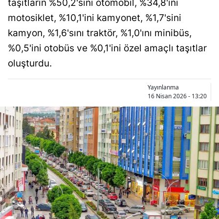
taşıtların %50,2'sini otomobil, %34,8'ini
Bilecik
motosiklet, %10,1'ini kamyonet, %1,7'sini
Bingöl
kamyon, %1,6'sını traktör, %1,0'ını minibüs,
%0,5'ini otobüs ve %0,1'ini özel amaçlı taşıtlar
Bitlis
oluşturdu.
Bolu
Yayınlanma
Burdur
16 Nisan 2026 - 13:20
Bursa
Çanakkale
Çankırı
Çorum
Denizli
Diyarbakır