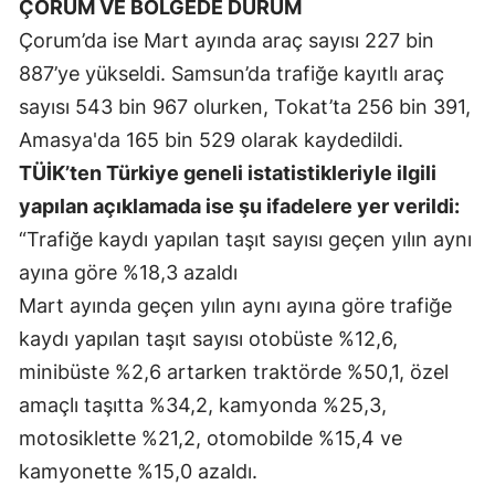
ÇORUM VE BÖLGEDE DURUM
Malatya
Çorum’da ise Mart ayında araç sayısı 227 bin
887’ye yükseldi. Samsun’da trafiğe kayıtlı araç
Manisa
sayısı 543 bin 967 olurken, Tokat’ta 256 bin 391,
Kahramanmaraş
Amasya'da 165 bin 529 olarak kaydedildi.
Mardin
TÜİK’ten Türkiye geneli istatistikleriyle ilgili
yapılan açıklamada ise şu ifadelere yer verildi:
Muğla
“Trafiğe kaydı yapılan taşıt sayısı geçen yılın aynı
Muş
ayına göre %18,3 azaldı
Mart ayında geçen yılın aynı ayına göre trafiğe
Nevşehir
kaydı yapılan taşıt sayısı otobüste %12,6,
Niğde
minibüste %2,6 artarken traktörde %50,1, özel
Ordu
amaçlı taşıtta %34,2, kamyonda %25,3,
motosiklette %21,2, otomobilde %15,4 ve
Rize
kamyonette %15,0 azaldı.
Sakarya