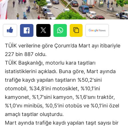
Edirne
Elazığ
Erzincan
Erzurum
TÜİK verilerine göre Çorum’da Mart ayı itibariyle
Eskişehir
227 bin 887 oldu.
TÜİK Başkanlığı, motorlu kara taşıtları
Gaziantep
istatistiklerini açıkladı. Buna göre, Mart ayında
Giresun
trafiğe kaydı yapılan taşıtların %50,2'sini
otomobil, %34,8'ini motosiklet, %10,1'ini
Gümüşhane
kamyonet, %1,7'sini kamyon, %1,6'sını traktör,
Hakkari
%1,0'ını minibüs, %0,5'ini otobüs ve %0,1'ini özel
Hatay
amaçlı taşıtlar oluşturdu.
Mart ayında trafiğe kaydı yapılan taşıt sayısı bir
Isparta