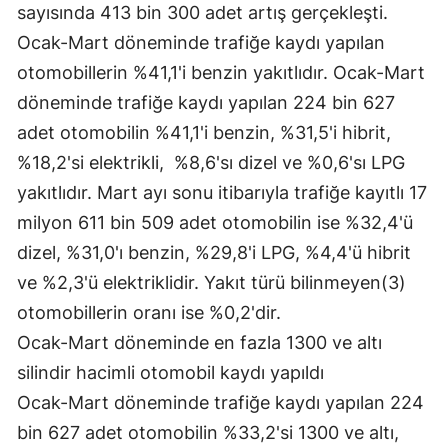
sayısında 413 bin 300 adet artış gerçekleşti.
Yalova
Ocak-Mart döneminde trafiğe kaydı yapılan
otomobillerin %41,1'i benzin yakıtlıdır. Ocak-Mart
Karabük
döneminde trafiğe kaydı yapılan 224 bin 627
Kilis
adet otomobilin %41,1'i benzin, %31,5'i hibrit,
%18,2'si elektrikli, %8,6'sı dizel ve %0,6'sı LPG
Osmaniye
yakıtlıdır. Mart ayı sonu itibarıyla trafiğe kayıtlı 17
Düzce
milyon 611 bin 509 adet otomobilin ise %32,4'ü
dizel, %31,0'ı benzin, %29,8'i LPG, %4,4'ü hibrit
ve %2,3'ü elektriklidir. Yakıt türü bilinmeyen(3)
otomobillerin oranı ise %0,2'dir.
Ocak-Mart döneminde en fazla 1300 ve altı
silindir hacimli otomobil kaydı yapıldı
Ocak-Mart döneminde trafiğe kaydı yapılan 224
bin 627 adet otomobilin %33,2'si 1300 ve altı,