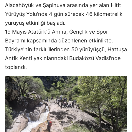
Alacahöyük ve Şapinuva arasında yer alan Hitit
Edirne
Yürüyüş Yolu'nda 4 gün sürecek 46 kilometrelik
Elazığ
yürüyüş etkinliği başladı.
19 Mayıs Atatürk'ü Anma, Gençlik ve Spor
Erzincan
Bayramı kapsamında düzenlenen etkinlikte,
Erzurum
Türkiye'nin farklı illerinden 50 yürüyüşçü, Hattuşa
Eskişehir
Antik Kenti yakınlarındaki Budaközü Vadisi'nde
toplandı.
Gaziantep
Giresun
Gümüşhane
Hakkari
Hatay
Isparta