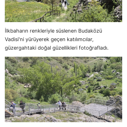
Malatya
Manisa
İlkbaharın renkleriyle süslenen Budaközü
Kahramanmaraş
Vadisi'ni yürüyerek geçen katılımcılar,
Mardin
güzergahtaki doğal güzellikleri fotoğrafladı.
Muğla
Muş
Nevşehir
Niğde
Ordu
Rize
Sakarya