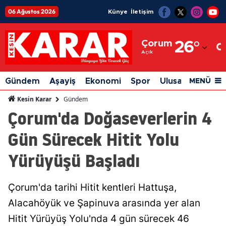
06 Ağustos 2026
Künye
İletişim
Adana
Çorum
26
°
Adıyaman
Açık
Afyonkarahisar
Gündem
Aşayiş
Ekonomi
Spor
Ulusal
Siyaset
MENÜ
Ağrı
Gündem
Kesin Karar
Çorum'da Doğaseverlerin 4
Amasya
Gün Sürecek Hitit Yolu
Ankara
Yürüyüşü Başladı
Antalya
Artvin
Çorum'da tarihi Hitit kentleri Hattuşa,
Aydın
Alacahöyük ve Şapinuva arasında yer alan
Balıkesir
Hitit Yürüyüş Yolu'nda 4 gün sürecek 46