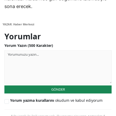
sona erecek.
Yozgat
Zonguldak
YAZAR: Haber Merkezi
Aksaray
Yorumlar
Bayburt
Yorum Yazın (500 Karakter)
Karaman
Kırıkkale
Batman
Şırnak
GÖNDER
Bartın
Yorum yazma kurallarını
okudum ve kabul ediyorum
Ardahan
Iğdır