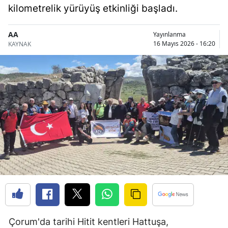
kilometrelik yürüyüş etkinliği başladı.
Bilecik
Bingöl
AA
Yayınlanma
16 Mayıs 2026 - 16:20
KAYNAK
Bitlis
Bolu
Burdur
Bursa
Çanakkale
Çankırı
Çorum
Denizli
Diyarbakır
Çorum'da tarihi Hitit kentleri Hattuşa,