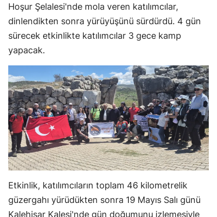
Hoşur Şelalesi'nde mola veren katılımcılar,
Samsun
dinlendikten sonra yürüyüşünü sürdürdü. 4 gün
sürecek etkinlikte katılımcılar 3 gece kamp
Siirt
yapacak.
Sinop
Sivas
Tekirdağ
Tokat
Trabzon
Tunceli
Şanlıurfa
Etkinlik, katılımcıların toplam 46 kilometrelik
Uşak
güzergahı yürüdükten sonra 19 Mayıs Salı günü
Kalehisar Kalesi'nde gün doğumunu izlemesiyle
Van