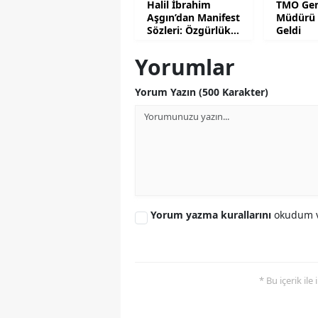
Halil İbrahim
TMO Gen
Aşgın’dan Manifest
Müdürü 
Sözleri: Özgürlük
Geldi
Değildir!
Yorumlar
Yorum Yazın (500 Karakter)
Yorum yazma kurallarını
okudum v
* Bu içerik ile