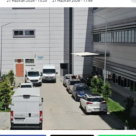
27 Haziran 2026 - 13:20
27 Haziran 2026 - 17:49
Bilecik
Bingöl
Bitlis
Bolu
Burdur
Bursa
Çanakkale
Çankırı
Çorum
Denizli
Diyarbakır