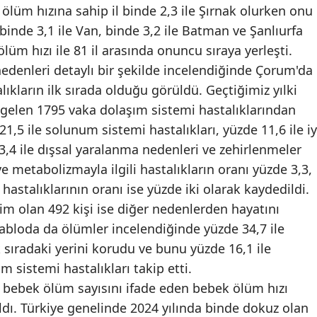
 ölüm hızına sahip il binde 2,3 ile Şırnak olurken onu
Mersin
, binde 3,1 ile Van, binde 3,2 ile Batman ve Şanlıurfa
İstanbul
ölüm hızı ile 81 il arasında onuncu sıraya yerleşti.
edenleri detaylı bir şekilde incelendiğinde Çorum'da
İzmir
ıkların ilk sırada olduğu görüldü. Geçtiğimiz yılki
Kars
 gelen 1795 vaka dolaşım sistemi hastalıklarından
,5 ile solunum sistemi hastalıkları, yüzde 11,6 ile iy
Kastamonu
3,4 ile dışsal yaralanma nedenleri ve zehirlenmeler
Kayseri
ve metabolizmayla ilgili hastalıkların oranı yüzde 3,3,
 hastalıklarının oranı ise yüzde iki olarak kaydedildi.
Kırklareli
sim olan 492 kişi ise diğer nedenlerden hayatını
Kırşehir
tabloda da ölümler incelendiğinde yüzde 34,7 ile
k sıradaki yerini korudu ve bunu yüzde 16,1 ile
Kocaeli
m sistemi hastalıkları takip etti.
Konya
bebek ölüm sayısını ifade eden bebek ölüm hızı
ldı. Türkiye genelinde 2024 yılında binde dokuz olan
Kütahya