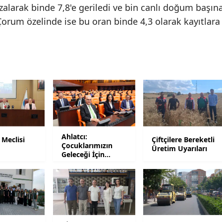
zalarak binde 7,8'e geriledi ve bin canlı doğum başın
Malatya
orum özelinde ise bu oran binde 4,3 olarak kayıtlara
Manisa
Kahramanmaraş
Mardin
Muğla
Muş
Ahlatcı:
Nevşehir
 Meclisi
Çiftçilere Bereketli
Çocuklarımızın
ı
Üretim Uyarıları
Geleceği İçin
Niğde
Mesaideyiz
Ordu
Rize
Sakarya