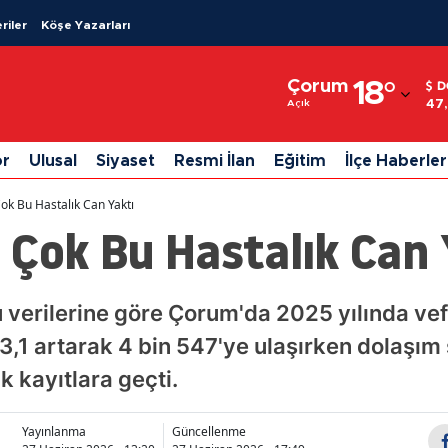
riler
Köşe Yazarları
Adana
Çorum
18
°
D
Adıyaman
47
Açık
Afyonkarahisar
or
Ulusal
Siyaset
Resmi İlan
Eğitim
İlçe Haberler
Ağrı
ok Bu Hastalık Can Yaktı
Amasya
 Çok Bu Hastalık Can 
Ankara
Antalya
 verilerine göre Çorum'da 2025 yılında vefa
3,1 artarak 4 bin 547'ye ulaşırken dolaşım 
Artvin
 kayıtlara geçti.
Aydın
Balıkesir
Yayınlanma
Güncellenme