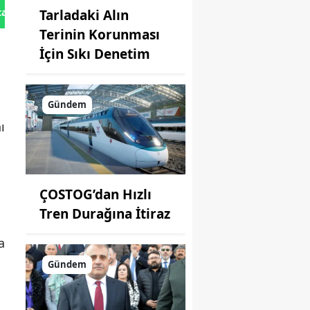
tan Gönder
Tarladaki Alın
Terinin Korunması
İçin Sıkı Denetim
Gündem
ı
ÇOSTOG’dan Hızlı
Tren Durağına İtiraz
a
Gündem