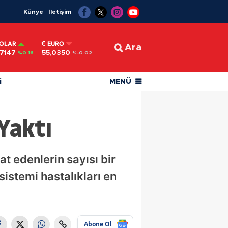
Künye
İletişim
OLAR
EURO
Ara
,7147
55,0350
%0.16
%-0.02
i
MENÜ
Yaktı
t edenlerin sayısı bir
sistemi hastalıkları en
Abone Ol