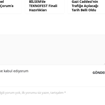
el
BİLSEM’de
Gazi Caddesi’nin
Çorum’a
TEKNOFEST Finali
Trafiğe Açılacağı
Samsun
Hazırlıkları
Tarih Belli Oldu
Siirt
Sinop
Sivas
Tekirdağ
Tokat
Trabzon
e kabul ediyorum
GÖNDE
Tunceli
Şanlıurfa
 ilgili yorum yok, ilk yorumu siz yazın, tartışalım *
Uşak
Van