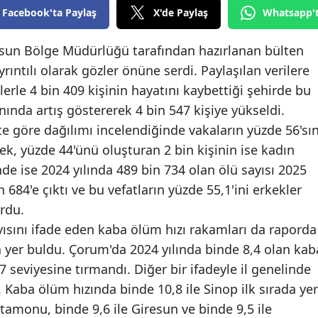
Facebook'ta Paylaş
X'de Paylaş
Whatsapp'
Edirne
Elazığ
msun Bölge Müdürlüğü tarafından hazırlanan bülten
yrıntılı olarak gözler önüne serdi. Paylaşılan verilere
Erzincan
lerle 4 bin 409 kişinin hayatını kaybettiği şehirde bu
Erzurum
nında artış göstererek 4 bin 547 kişiye yükseldi.
e göre dağılımı incelendiğinde vakaların yüzde 56'sın
Eskişehir
ek, yüzde 44'ünü oluşturan 2 bin kişinin ise kadın
Gaziantep
de ise 2024 yılında 489 bin 734 olan ölü sayısı 2025
n 684'e çıktı ve bu vefatların yüzde 55,1'ini erkekler
Giresun
rdu.
Gümüşhane
ısını ifade eden kaba ölüm hızı rakamları da raporda
 yer buldu. Çorum'da 2024 yılında binde 8,4 olan kab
Hakkari
7 seviyesine tırmandı. Diğer bir ifadeyle il genelinde
Hatay
 Kaba ölüm hızında binde 10,8 ile Sinop ilk sırada yer
astamonu, binde 9,6 ile Giresun ve binde 9,5 ile
Isparta