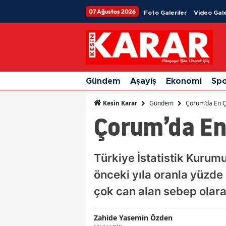
07 Ağustos 2026
Foto Galeriler
Video Gale
Gündem
Aşayiş
Ekonomi
Sp
Gündem
Çorum’da En Ç
Kesin Karar
Çorum’da En
Türkiye İstatistik Kurumu
önceki yıla oranla yüzde 
çok can alan sebep olarak
Zahide Yasemin Özden