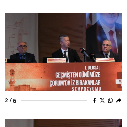
Samsun
Siirt
Sinop
Sivas
Tekirdağ
Tokat
Trabzon
Tunceli
6
2 /
Şanlıurfa
Uşak
Van