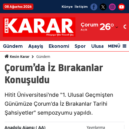
08 Ağustos 2026
Künye
İletişim
Adana
Çorum
26
°
Adıyaman
Açık
Afyonkarahisar
Gündem
Aşayiş
Ekonomi
Spor
Ulusal
Siyaset
MENÜ
Ağrı
Gündem
Kesin Karar
Çorum’da İz Bırakanlar
Amasya
Konuşuldu
Ankara
Antalya
Hitit Üniversitesi'nde "1. Ulusal Geçmişten
Artvin
Günümüze Çorum’da İz Bırakanlar Tarihi
Aydın
Şahsiyetler" sempozyumu yapıldı.
Balıkesir
Anadolu Ajansı ( AA)
Yayınlanma