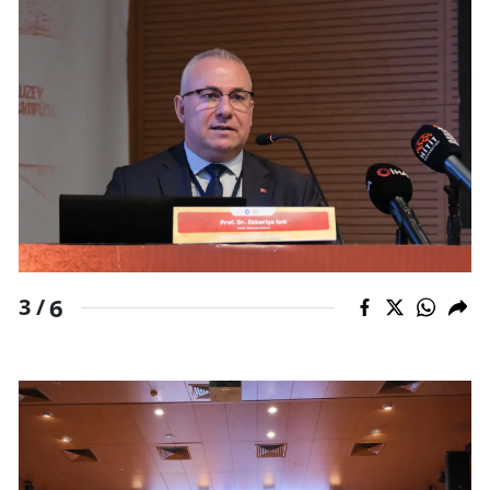
Yozgat
Zonguldak
Aksaray
Bayburt
Karaman
Kırıkkale
6
3 /
Batman
Şırnak
Bartın
Ardahan
Iğdır