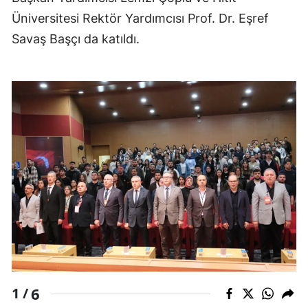
Üniversitesi Rektör Yardımcısı Prof. Dr. Eşref
Malatya
Savaş Başçı da katıldı.
Manisa
Kahramanmaraş
Mardin
Muğla
Muş
Nevşehir
Niğde
Ordu
Rize
6
1 /
Sakarya