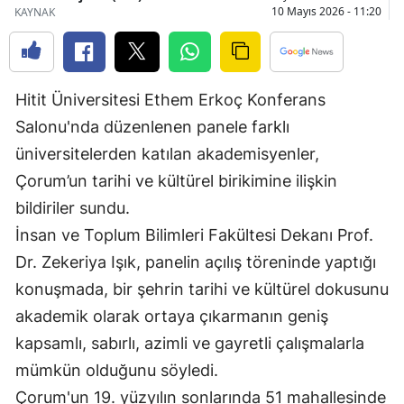
10 Mayıs 2026 - 11:20
KAYNAK
Bilecik
Bingöl
Bitlis
Hitit Üniversitesi Ethem Erkoç Konferans
Salonu'nda düzenlenen panele farklı
Bolu
üniversitelerden katılan akademisyenler,
Burdur
Çorum’un tarihi ve kültürel birikimine ilişkin
Bursa
bildiriler sundu.
İnsan ve Toplum Bilimleri Fakültesi Dekanı Prof.
Çanakkale
Dr. Zekeriya Işık, panelin açılış töreninde yaptığı
Çankırı
konuşmada, bir şehrin tarihi ve kültürel dokusunu
Çorum
akademik olarak ortaya çıkarmanın geniş
kapsamlı, sabırlı, azimli ve gayretli çalışmalarla
Denizli
mümkün olduğunu söyledi.
Diyarbakır
Çorum'un 19. yüzyılın sonlarında 51 mahallesinde