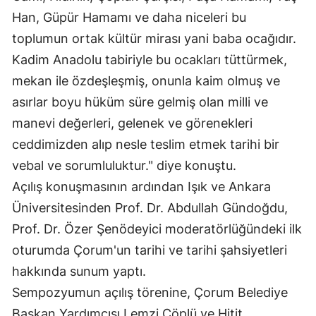
Han, Güpür Hamamı ve daha niceleri bu
Mersin
toplumun ortak kültür mirası yani baba ocağıdır.
İstanbul
Kadim Anadolu tabiriyle bu ocakları tüttürmek,
İzmir
mekan ile özdeşleşmiş, onunla kaim olmuş ve
asırlar boyu hüküm süre gelmiş olan milli ve
Kars
manevi değerleri, gelenek ve görenekleri
Kastamonu
ceddimizden alıp nesle teslim etmek tarihi bir
Kayseri
vebal ve sorumluluktur." diye konuştu.
Açılış konuşmasının ardından Işık ve Ankara
Kırklareli
Üniversitesinden Prof. Dr. Abdullah Gündoğdu,
Kırşehir
Prof. Dr. Özer Şenödeyici moderatörlüğündeki ilk
oturumda Çorum'un tarihi ve tarihi şahsiyetleri
Kocaeli
hakkında sunum yaptı.
Konya
Sempozyumun açılış törenine, Çorum Belediye
Kütahya
Başkan Yardımcısı Lemzi Çöplü ve Hitit