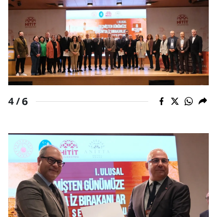
Yalova
Karabük
Kilis
Osmaniye
6
Düzce
4 /