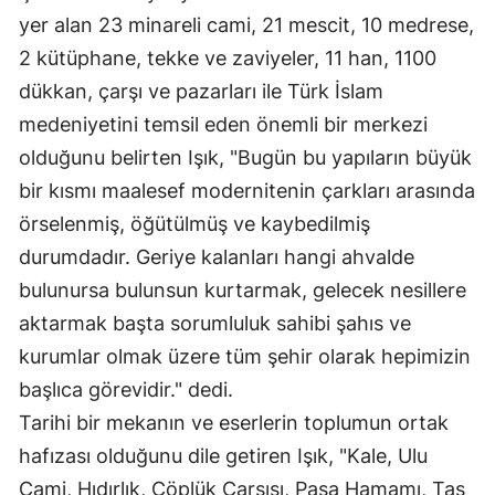
yer alan 23 minareli cami, 21 mescit, 10 medrese,
Edirne
2 kütüphane, tekke ve zaviyeler, 11 han, 1100
Elazığ
dükkan, çarşı ve pazarları ile Türk İslam
Erzincan
medeniyetini temsil eden önemli bir merkezi
olduğunu belirten Işık, "Bugün bu yapıların büyük
Erzurum
bir kısmı maalesef modernitenin çarkları arasında
Eskişehir
örselenmiş, öğütülmüş ve kaybedilmiş
Gaziantep
durumdadır. Geriye kalanları hangi ahvalde
bulunursa bulunsun kurtarmak, gelecek nesillere
Giresun
aktarmak başta sorumluluk sahibi şahıs ve
Gümüşhane
kurumlar olmak üzere tüm şehir olarak hepimizin
başlıca görevidir." dedi.
Hakkari
Tarihi bir mekanın ve eserlerin toplumun ortak
Hatay
hafızası olduğunu dile getiren Işık, "Kale, Ulu
Isparta
Cami, Hıdırlık, Çöplük Çarşısı, Paşa Hamamı, Taş