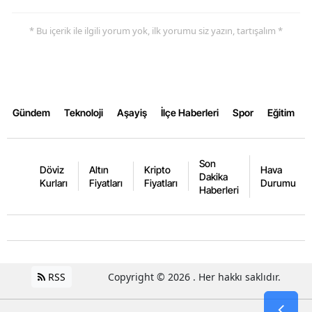
* Bu içerik ile ilgili yorum yok, ilk yorumu siz yazın, tartışalım *
Gündem
Teknoloji
Aşayiş
İlçe Haberleri
Spor
Eğitim
Son
Döviz
Altın
Kripto
Hava
Dakika
Kurları
Fiyatları
Fiyatları
Durumu
Haberleri
RSS
Copyright © 2026 . Her hakkı saklıdır.