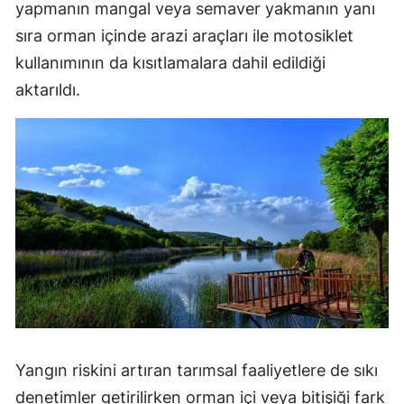
yapmanın mangal veya semaver yakmanın yanı
Malatya
sıra orman içinde arazi araçları ile motosiklet
kullanımının da kısıtlamalara dahil edildiği
Manisa
aktarıldı.
Kahramanmaraş
Mardin
Muğla
Muş
Nevşehir
Niğde
Ordu
Rize
Yangın riskini artıran tarımsal faaliyetlere de sıkı
denetimler getirilirken orman içi veya bitişiği fark
Sakarya