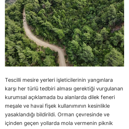
Mersin
İstanbul
İzmir
Kars
Kastamonu
Kayseri
Kırklareli
Tescilli mesire yerleri işleticilerinin yangınlara
karşı her türlü tedbiri alması gerektiği vurgulanan
Kırşehir
kurumsal açıklamada bu alanlarda dilek feneri
Kocaeli
meşale ve havai fişek kullanımının kesinlikle
Konya
yasaklandığı bildirildi. Orman çevresinde ve
içinden geçen yollarda mola vermenin piknik
Kütahya