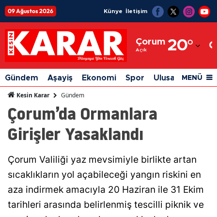
09 Ağustos 2026
Künye
İletişim
Adana
Çorum
20
°
Adıyaman
Açık
Afyonkarahisar
Gündem
Aşayiş
Ekonomi
Spor
Ulusal
Siyaset
MENÜ
Ağrı
Gündem
Kesin Karar
Çorum’da Ormanlara
Amasya
Girişler Yasaklandı
Ankara
Antalya
Çorum Valiliği yaz mevsimiyle birlikte artan
Artvin
sıcaklıkların yol açabileceği yangın riskini en
Aydın
aza indirmek amacıyla 20 Haziran ile 31 Ekim
tarihleri arasında belirlenmiş tescilli piknik ve
Balıkesir