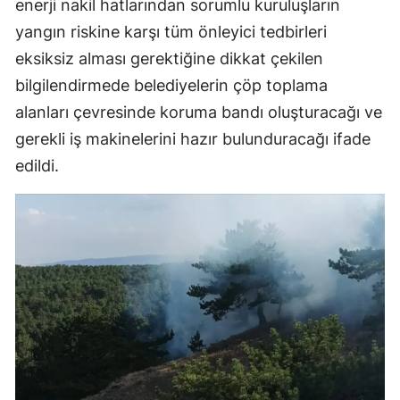
enerji nakil hatlarından sorumlu kuruluşların
yangın riskine karşı tüm önleyici tedbirleri
Yozgat
eksiksiz alması gerektiğine dikkat çekilen
Zonguldak
bilgilendirmede belediyelerin çöp toplama
Aksaray
alanları çevresinde koruma bandı oluşturacağı ve
gerekli iş makinelerini hazır bulunduracağı ifade
Bayburt
edildi.
Karaman
Kırıkkale
Batman
Şırnak
Bartın
Ardahan
Iğdır