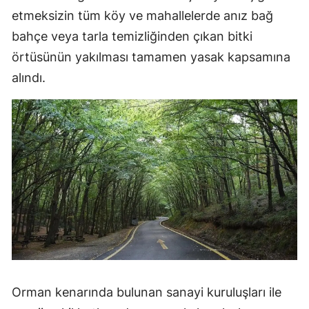
etmeksizin tüm köy ve mahallelerde anız bağ
Samsun
bahçe veya tarla temizliğinden çıkan bitki
Siirt
örtüsünün yakılması tamamen yasak kapsamına
alındı.
Sinop
Sivas
Tekirdağ
Tokat
Trabzon
Tunceli
Şanlıurfa
Uşak
Orman kenarında bulunan sanayi kuruluşları ile
Van