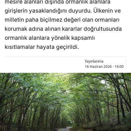
mesire alanları dışında ormanlık alanlara
Bilecik
girişlerin yasaklandığını duyurdu. Ülkenin ve
Bingöl
milletin paha biçilmez değeri olan ormanları
korumak adına alınan kararlar doğrultusunda
Bitlis
ormanlık alanlara yönelik kapsamlı
Bolu
kısıtlamalar hayata geçirildi.
Burdur
Yayınlanma
Bursa
16 Haziran 2026 - 16:00
Çanakkale
Çankırı
Çorum
Denizli
Diyarbakır