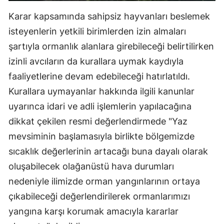
Karar kapsamında sahipsiz hayvanları beslemek
Yalova
isteyenlerin yetkili birimlerden izin almaları
Karabük
şartıyla ormanlık alanlara girebileceği belirtilirken
Kilis
izinli avcıların da kurallara uymak kaydıyla
faaliyetlerine devam edebileceği hatırlatıldı.
Osmaniye
Kurallara uymayanlar hakkında ilgili kanunlar
Düzce
uyarınca idari ve adli işlemlerin yapılacağına
dikkat çekilen resmi değerlendirmede "Yaz
mevsiminin başlamasıyla birlikte bölgemizde
sıcaklık değerlerinin artacağı buna dayalı olarak
oluşabilecek olağanüstü hava durumları
nedeniyle ilimizde orman yangınlarının ortaya
çıkabileceği değerlendirilerek ormanlarımızı
yangına karşı korumak amacıyla kararlar