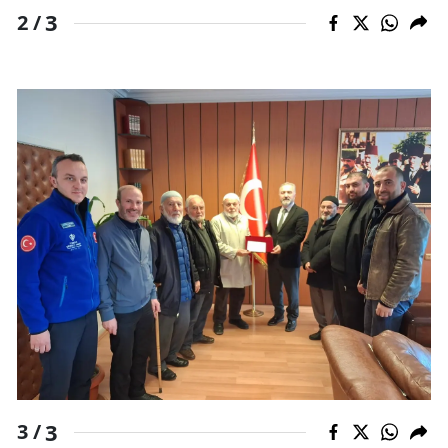
3
2 /
Malatya
Manisa
Kahramanmaraş
Mardin
Muğla
Muş
Nevşehir
Niğde
Ordu
Rize
3
3 /
Sakarya