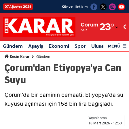
07 Ağustos 2026
Künye
İletişim
Adana
Çorum
23
°
Adıyaman
Açık
Afyonkarahisar
Gündem
Aşayiş
Ekonomi
Spor
Ulusal
Siyaset
MENÜ
Ağrı
Gündem
Kesin Karar
Çorum'dan Etiyopya'ya Can
Amasya
Suyu
Ankara
Antalya
Çorum'da bir caminin cemaati, Etiyopya'da su
Artvin
kuyusu açılması için 158 bin lira bağışladı.
Aydın
Yayınlanma
Balıkesir
18 Mart 2026 - 12:50