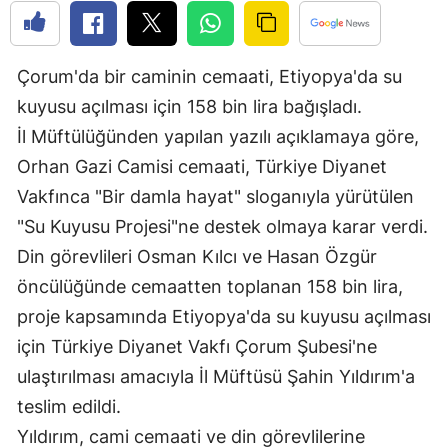
Bilecik
Bingöl
Çorum'da bir caminin cemaati, Etiyopya'da su
Bitlis
kuyusu açılması için 158 bin lira bağışladı.
İl Müftülüğünden yapılan yazılı açıklamaya göre,
Bolu
Orhan Gazi Camisi cemaati, Türkiye Diyanet
Burdur
Vakfınca "Bir damla hayat" sloganıyla yürütülen
"Su Kuyusu Projesi"ne destek olmaya karar verdi.
Bursa
Din görevlileri Osman Kılcı ve Hasan Özgür
Çanakkale
öncülüğünde cemaatten toplanan 158 bin lira,
Çankırı
proje kapsamında Etiyopya'da su kuyusu açılması
için Türkiye Diyanet Vakfı Çorum Şubesi'ne
Çorum
ulaştırılması amacıyla İl Müftüsü Şahin Yıldırım'a
Denizli
teslim edildi.
Diyarbakır
Yıldırım, cami cemaati ve din görevlilerine