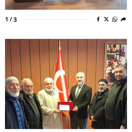
Mersin
3
1 /
İstanbul
İzmir
Kars
Kastamonu
Kayseri
Kırklareli
Kırşehir
Kocaeli
Konya
Kütahya