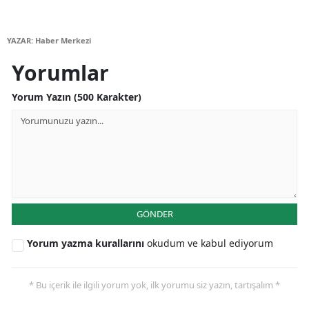
Samsun
YAZAR: Haber Merkezi
Siirt
Yorumlar
Sinop
Yorum Yazın (500 Karakter)
Sivas
Tekirdağ
Tokat
Trabzon
GÖNDER
Tunceli
Yorum yazma kurallarını
okudum ve kabul ediyorum
Şanlıurfa
Uşak
* Bu içerik ile ilgili yorum yok, ilk yorumu siz yazın, tartışalım *
Van