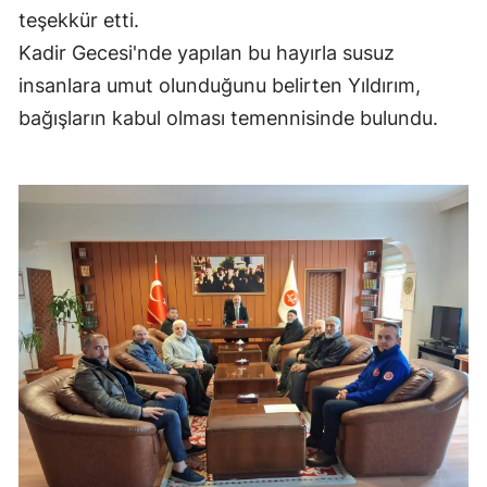
teşekkür etti.
Edirne
Kadir Gecesi'nde yapılan bu hayırla susuz
Elazığ
insanlara umut olunduğunu belirten Yıldırım,
Erzincan
bağışların kabul olması temennisinde bulundu.
Erzurum
Eskişehir
Gaziantep
Giresun
Gümüşhane
Hakkari
Hatay
Isparta