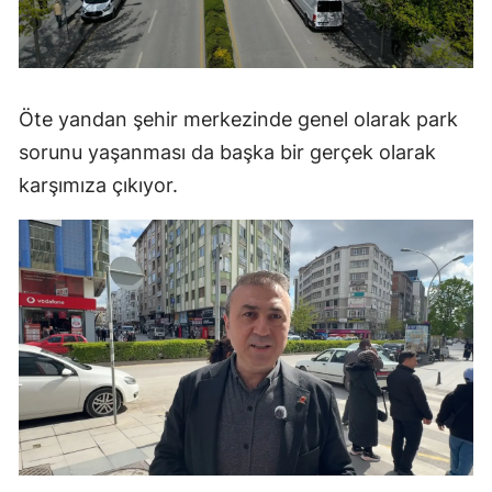
Malatya
Manisa
Öte yandan şehir merkezinde genel olarak park
Kahramanmaraş
sorunu yaşanması da başka bir gerçek olarak
Mardin
karşımıza çıkıyor.
Muğla
Muş
Nevşehir
Niğde
Ordu
Rize
Sakarya