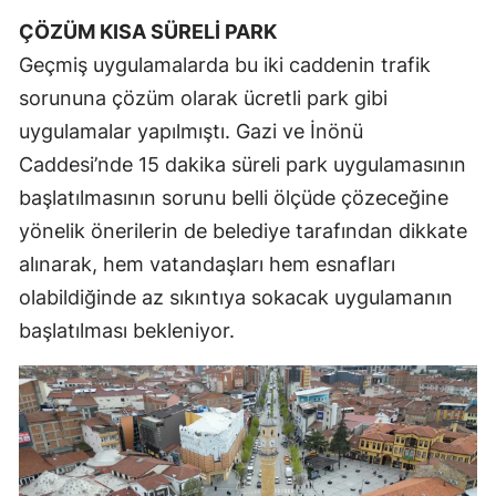
ÇÖZÜM KISA SÜRELİ PARK
Yozgat
Geçmiş uygulamalarda bu iki caddenin trafik
Zonguldak
sorununa çözüm olarak ücretli park gibi
uygulamalar yapılmıştı. Gazi ve İnönü
Aksaray
Caddesi’nde 15 dakika süreli park uygulamasının
Bayburt
başlatılmasının sorunu belli ölçüde çözeceğine
Karaman
yönelik önerilerin de belediye tarafından dikkate
alınarak, hem vatandaşları hem esnafları
Kırıkkale
olabildiğinde az sıkıntıya sokacak uygulamanın
Batman
başlatılması bekleniyor.
Şırnak
Bartın
Ardahan
Iğdır