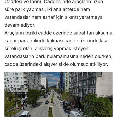
Caddesi ve İnönü Caddesi’nde araçların uzun
Mersin
süre park yapması, iki ana arterde hem
vatandaşlar hem esnaf için sıkıntı yaratmaya
İstanbul
devam ediyor.
İzmir
Araçların bu iki cadde üzerinde sabahtan akşama
Kars
kadar park halinde kalması cadde üzerinde kısa
süreli işi olan, alışveriş yapmak isteyen
Kastamonu
vatandaşların park bulamamasına neden olurken,
Kayseri
cadde üzerindeki alışverişi de olumsuz etkiliyor.
Kırklareli
Kırşehir
Kocaeli
Konya
Kütahya