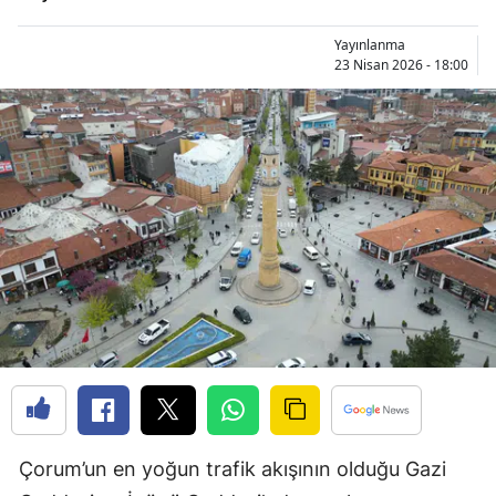
Edirne
Yayınlanma
23 Nisan 2026 - 18:00
Elazığ
Erzincan
Erzurum
Eskişehir
Gaziantep
Giresun
Gümüşhane
Hakkari
Hatay
Çorum’un en yoğun trafik akışının olduğu Gazi
Isparta