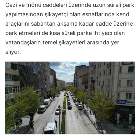
Gazi ve İnönü caddeleri üzerinde uzun süreli park
Samsun
yapılmasından şikayetçi olan esnaflarında kendi
Siirt
araçlarını sabahtan akşama kadar cadde üzerine
park etmeleri de kısa süreli parka ihtiyacı olan
Sinop
vatandaşların temel şikayetleri arasında yer
Sivas
alıyor.
Tekirdağ
Tokat
Trabzon
Tunceli
Şanlıurfa
Uşak
Van