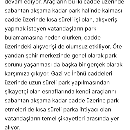
devam ediyor. Araçların bu iki cadde üzerinde
Bilecik
sabahtan akşama kadar park halinde kalması
Bingöl
cadde üzerinde kısa süreli işi olan, alışveriş
yapmak isteyen vatandaşların park
Bitlis
bulamamasına neden olurken, cadde
Bolu
üzerindeki alışverişi de olumsuz etkiliyor. Öte
Burdur
yandan şehir merkezinde genel olarak park
sorunu yaşanması da başka bir gerçek olarak
Bursa
karşımıza çıkıyor. Gazi ve İnönü caddeleri
Çanakkale
üzerinde uzun süreli park yapılmasından
Çankırı
şikayetçi olan esnaflarında kendi araçlarını
sabahtan akşama kadar cadde üzerine park
Çorum
etmeleri de kısa süreli parka ihtiyacı olan
Denizli
vatandaşların temel şikayetleri arasında yer
Diyarbakır
alıyor.