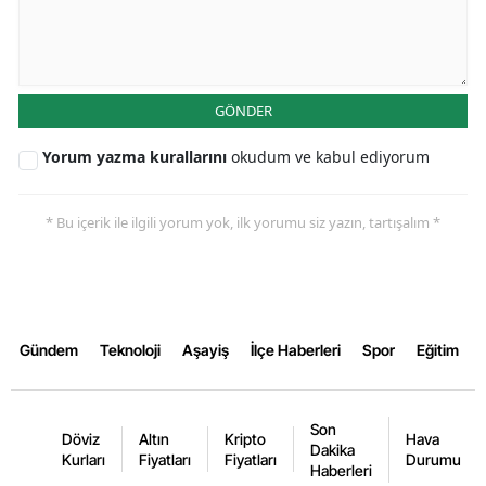
GÖNDER
Yorum yazma kurallarını
okudum ve kabul ediyorum
* Bu içerik ile ilgili yorum yok, ilk yorumu siz yazın, tartışalım *
Gündem
Teknoloji
Aşayiş
İlçe Haberleri
Spor
Eğitim
Son
Döviz
Altın
Kripto
Hava
Dakika
Kurları
Fiyatları
Fiyatları
Durumu
Haberleri