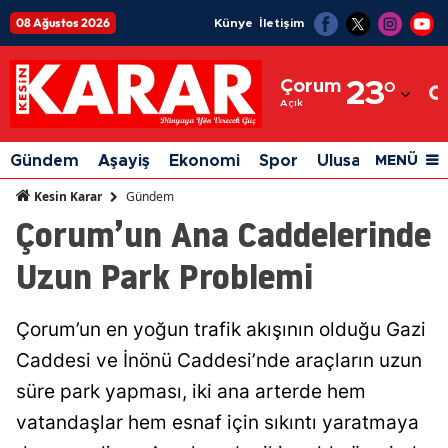
08 Ağustos 2026
Künye
İletişim
Adana
Çorum
23
°
Adıyaman
Açık
Afyonkarahisar
Gündem
Aşayiş
Ekonomi
Spor
Ulusal
Siyaset
MENÜ
Ağrı
Gündem
Kesin Karar
Çorum’un Ana Caddelerinde
Amasya
Uzun Park Problemi
Ankara
Antalya
Çorum’un en yoğun trafik akışının olduğu Gazi
Artvin
Caddesi ve İnönü Caddesi’nde araçların uzun
Aydın
süre park yapması, iki ana arterde hem
vatandaşlar hem esnaf için sıkıntı yaratmaya
Balıkesir