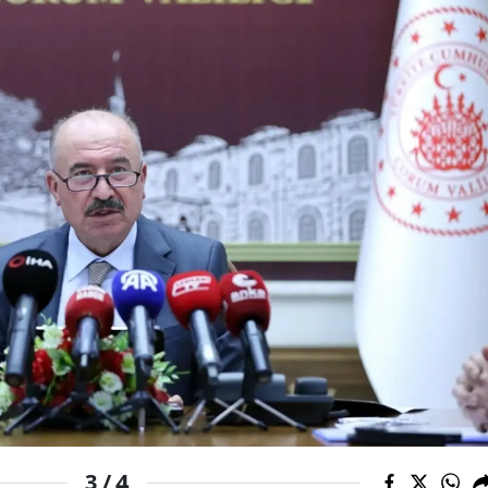
Samsun
Siirt
Sinop
Sivas
Tekirdağ
Tokat
Trabzon
Tunceli
Şanlıurfa
Uşak
4
3 /
Van