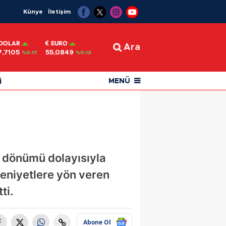
Künye
İletişim
DOLAR
EURO
Ara
7,7105
55,0849
%0.17
%0.12
i
MENÜ
l dönümü dolayısıyla
deniyetlere yön veren
ti.
Abone Ol