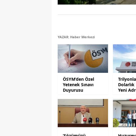
YAZAR: Haber Merkezi
ÖSYM’den Özel
Trilyonl
Yetenek Sınavı
Dolarlık
Duyurusu
Yeni Adr
Olacak
‘Sözümüzü
Huzurevi