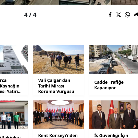
Yalova
4
4 /
Karabük
Kilis
Osmaniye
Düzce
arca
Vali Çalgan’dan
Cadde Trafiğe
 Kaynağın
Tarihi Mirası
Kapanıyor
esi Yatırım
Koruma Vurgusu
Kent Konseyi’nden
İş Güvenliği İçin
 Sakinleri