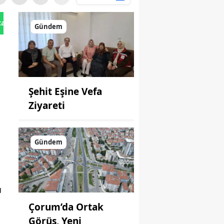
tan Gönder
Gündem
Şehit Eşine Vefa
Ziyareti
Gündem
u
Çorum’da Ortak
Görüş, Yeni