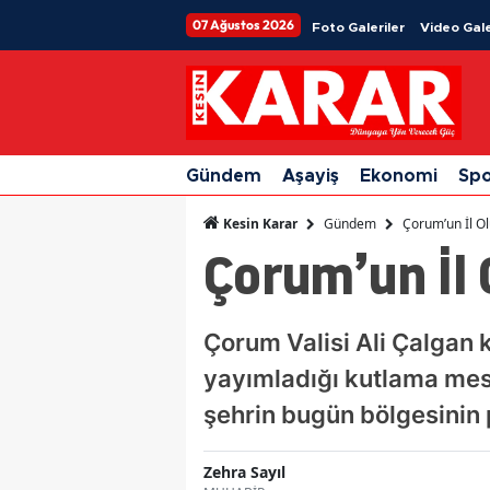
07 Ağustos 2026
Foto Galeriler
Video Gale
Gündem
Aşayiş
Ekonomi
Sp
Gündem
Çorum’un İl Ol
Kesin Karar
Çorum’un İl 
Çorum Valisi Ali Çalgan 
yayımladığı kutlama mesa
şehrin bugün bölgesinin 
Zehra Sayıl