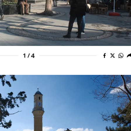
Mersin
İstanbul
İzmir
Kars
4
1 /
Kastamonu
Kayseri
Kırklareli
Kırşehir
Kocaeli
Konya
Kütahya