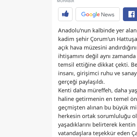
MUHABİR
Anadolu'nun kalbinde yer alan 
kadim şehir Çorum'un Hattuşa'd
açık hava müzesini andırdığını
ihtişamını değil aynı zamand
temsil ettiğine dikkat çekti. B
insanı, girişimci ruhu ve sana
gerçeği paylaşıldı.
Kenti daha müreffeh, daha yaş
haline getirmenin en temel önc
geçmişten alınan bu büyük mir
herkesin ortak sorumluluğu ol
yaşadıklarını belirterek kenti
vatandaşlara teşekkür eden Ç