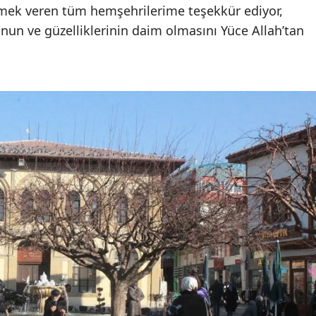
emek veren tüm hemşehrilerime teşekkür ediyor,
Edirne
nun ve güzelliklerinin daim olmasını Yüce Allah’tan
Elazığ
Erzincan
Erzurum
Eskişehir
Gaziantep
Giresun
Gümüşhane
Hakkari
Hatay
Isparta