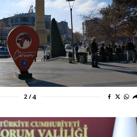
Malatya
Manisa
Kahramanmaraş
Mardin
Muğla
Muş
Nevşehir
4
2 /
Niğde
Ordu
Rize
Sakarya