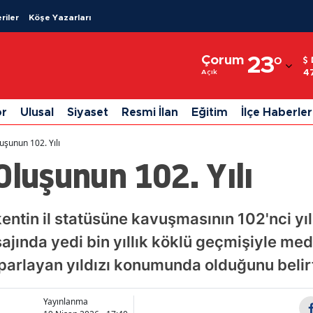
riler
Köşe Yazarları
Adana
Çorum
23
°
Adıyaman
4
Açık
Afyonkarahisar
or
Ulusal
Siyaset
Resmi İlan
Eğitim
İlçe Haberler
Ağrı
uşunun 102. Yılı
Amasya
Oluşunun 102. Yılı
Ankara
Antalya
kentin il statüsüne kavuşmasının 102'nci yı
jında yedi bin yıllık köklü geçmişiyle me
Artvin
parlayan yıldızı konumunda olduğunu belirt
Aydın
Balıkesir
Yayınlanma