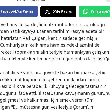
19 Nisan 2026 - 17:40
Bilecik
Facebook'ta Paylaş
X'de Paylaş
Whatsapp'
Bingöl
ve barış ile kardeşliğin ilk mühürlerinin vurulduğu
Bitlis
an Yazılıkaya'ya uzanan tarihi mirasıyla adeta bir
Bolu
 hatırlatan Vali Çalgan, kentin sadece geçmişin
a Cumhuriyetin kalkınma hamlesindeki azmini de
Burdur
ereketli topraklarını alın teriyle harmanlayan çalışkan
Bursa
yi hamleleriyle kentin her geçen gün daha da geliştiği
Çanakkale
anabilir ve yarınlara güvenle bakan bir marka şehir
Çankırı
elikleri olduğunu dile getiren mülki idare amiri,
ası birlik ve beraberlik ruhuyla geleceğe taşımanın
Çorum
duğunu ifade etti. İl statüsüne kavuşmanın gururun
Denizli
n gelişmesi ve kalkınması için emek veren tüm
Diyarbakır
algan "Bu müstesna gün vesilesiyle Çorum’un