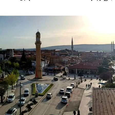
Yozgat
Zonguldak
Aksaray
Bayburt
Karaman
Kırıkkale
Batman
Şırnak
Bartın
Ardahan
Iğdır