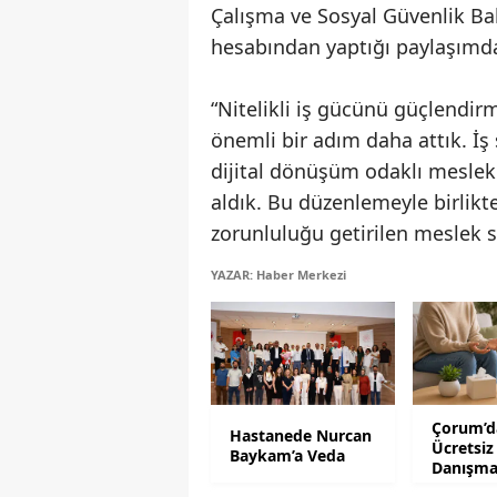
Çalışma ve Sosyal Güvenlik Bak
hesabından yaptığı paylaşımda,
“Nitelikli iş gücünü güçlendir
önemli bir adım daha attık. İş s
dijital dönüşüm odaklı meslekl
aldık. Bu düzenlemeyle birlikt
zorunluluğu getirilen meslek sa
YAZAR: Haber Merkezi
Çorum’da
Hastanede Nurcan
Ücretsiz
Baykam’a Veda
Danışma
Desteği