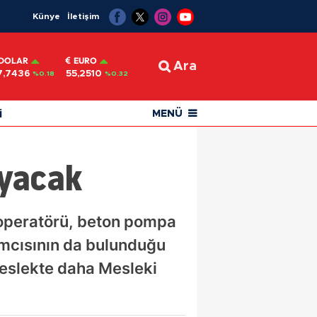
Künye
İletişim
DOLAR
EURO
Ara
7,7436
55,2510
%0.18
%0.32
i
MENÜ
ayacak
 operatörü, beton pompa
ımcısının da bulunduğu
 meslekte daha Mesleki