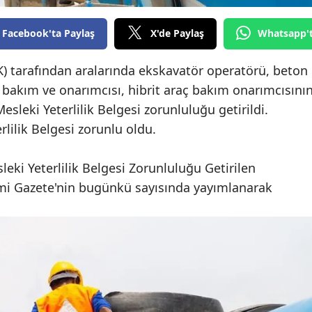
Edirne
Facebook'ta Paylaş
X'de Paylaş
Whatsapp'
Elazığ
K) tarafından aralarında ekskavatör operatörü, beton
Erzincan
bakım ve onarımcısı, hibrit araç bakım onarımcısını
Erzurum
sleki Yeterlilik Belgesi zorunluluğu getirildi.
lilik Belgesi zorunlu oldu.
Eskişehir
Gaziantep
leki Yeterlilik Belgesi Zorunluluğu Getirilen
esmi Gazete'nin bugünkü sayısında yayımlanarak
Giresun
Gümüşhane
Hakkari
Hatay
Isparta