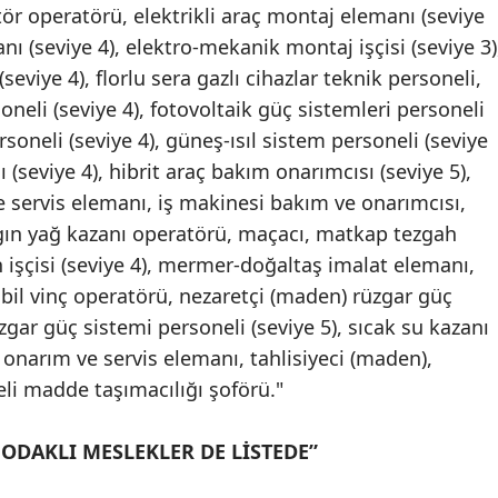
r operatörü, elektrikli araç montaj elemanı (seviye
Malatya
anı (seviye 4), elektro-mekanik montaj işçisi (seviye 3)
eviye 4), florlu sera gazlı cihazlar teknik personeli,
Manisa
oneli (seviye 4), fotovoltaik güç sistemleri personeli
Kahramanmaraş
rsoneli (seviye 4), güneş-ısıl sistem personeli (seviye
 (seviye 4), hibrit araç bakım onarımcısı (seviye 5),
Mardin
 servis elemanı, iş makinesi bakım ve onarımcısı,
Muğla
zgın yağ kazanı operatörü, maçacı, matkap tezgah
h işçisi (seviye 4), mermer-doğaltaş imalat elemanı,
Muş
il vinç operatörü, nezaretçi (maden) rüzgar güç
Nevşehir
üzgar güç sistemi personeli (seviye 5), sıcak su kazanı
Niğde
 onarım ve servis elemanı, tahlisiyeci (maden),
ikeli madde taşımacılığı şoförü."
Ordu
Rize
 ODAKLI MESLEKLER DE LİSTEDE”
Sakarya