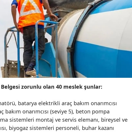
Mersin
İstanbul
İzmir
Kars
Kastamonu
Kayseri
Kırklareli
k Belgesi zorunlu olan 40 meslek şunlar:
Kırşehir
inatörü, batarya elektrikli araç bakım onarımcısı
Kocaeli
araç bakım onarımcısı (seviye 5), beton pompa
Konya
lima sistemleri montaj ve servis elemanı, bireysel ve
ısı, biyogaz sistemleri personeli, buhar kazanı
Kütahya