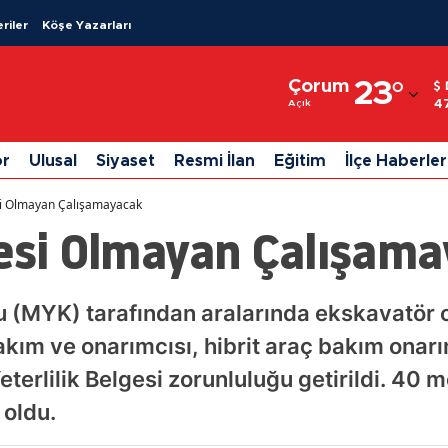
riler
Köşe Yazarları
Adana
Çorum
23
°
Adıyaman
4
Açık
Afyonkarahisar
or
Ulusal
Siyaset
Resmi İlan
Eğitim
İlçe Haberler
Ağrı
si Olmayan Çalışamayacak
Amasya
gesi Olmayan Çalışam
Ankara
Antalya
mu (MYK) tarafından aralarında ekskavatör
akım ve onarımcısı, hibrit araç bakım onar
Artvin
terlilik Belgesi zorunluluğu getirildi. 40
Aydın
 oldu.
Balıkesir