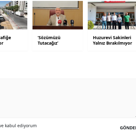
Yozgat
Zonguldak
Aksaray
afiğe
‘Sözümüzü
Huzurevi Sakinleri
or
Tutacağız’
Yalnız Bırakılmıyor
Bayburt
Karaman
Kırıkkale
Batman
Şırnak
Bartın
Ardahan
e kabul ediyorum
GÖNDE
Iğdır