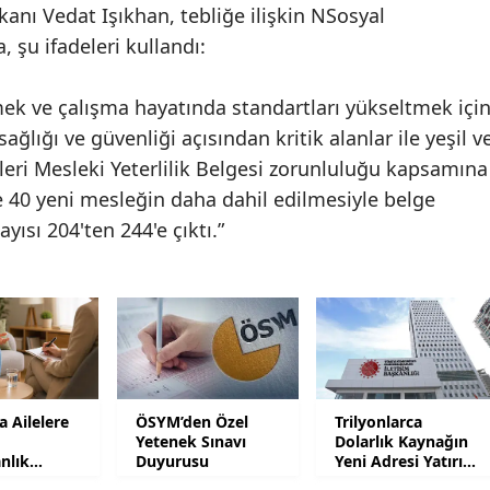
anı Vedat Işıkhan, tebliğe ilişkin NSosyal
Samsun
 şu ifadeleri kullandı:
Siirt
mek ve çalışma hayatında standartları yükseltmek içi
Sinop
ağlığı ve güvenliği açısından kritik alanlar ile yeşil v
eri Mesleki Yeterlilik Belgesi zorunluluğu kapsamına
Sivas
e 40 yeni mesleğin daha dahil edilmesiyle belge
Tekirdağ
yısı 204'ten 244'e çıktı.”
Tokat
Trabzon
Tunceli
Şanlıurfa
 Ailelere
ÖSYM’den Özel
Trilyonlarca
Uşak
Yetenek Sınavı
Dolarlık Kaynağın
nlık
Duyurusu
Yeni Adresi Yatırım
Olacak
Van