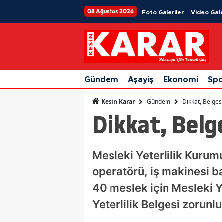
08 Ağustos 2026
Foto Galeriler
Video Gale
Gündem
Aşayiş
Ekonomi
Sp
Gündem
Dikkat, Belge
Kesin Karar
Dikkat, Bel
Mesleki Yeterlilik Kuru
operatörü, iş makinesi b
40 meslek için Mesleki Ye
Yeterlilik Belgesi zorunlu