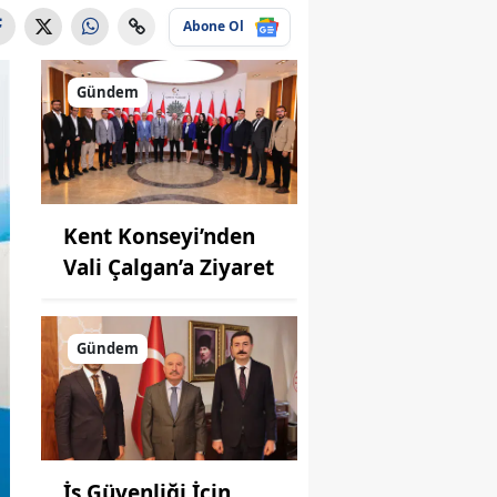
Abone Ol
Gündem
Kent Konseyi’nden
Vali Çalgan’a Ziyaret
Gündem
İş Güvenliği İçin