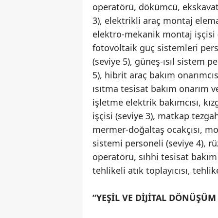
operatörü, dökümcü, ekskavatö
3), elektrikli araç montaj elem
elektro-mekanik montaj işçisi (s
fotovoltaik güç sistemleri pers
(seviye 5), güneş-ısıl sistem pe
5), hibrit araç bakım onarımcısı
ısıtma tesisat bakım onarım ve
işletme elektrik bakımcısı, kı
işçisi (seviye 3), matkap tezga
mermer-doğaltaş ocakçısı, mob
sistemi personeli (seviye 4), r
operatörü, sıhhi tesisat bakım
tehlikeli atık toplayıcısı, tehl
“YEŞİL VE DİJİTAL DÖNÜŞÜM