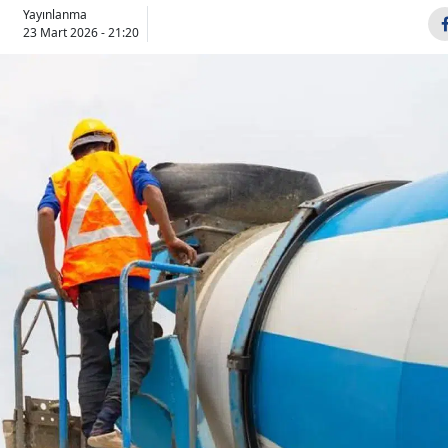
Yayınlanma
Bilecik
23 Mart 2026 - 21:20
Bingöl
Bitlis
Bolu
Burdur
Bursa
Çanakkale
Çankırı
Çorum
Denizli
Diyarbakır