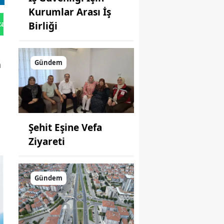
Kurumlar Arası İş
tan Gönder
Birliği
Gündem
n
Şehit Eşine Vefa
Ziyareti
Gündem