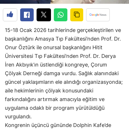
Edirne
Elazığ
15-18 Ocak 2026 tarihlerinde gerçekleştirilen ve
Erzincan
başkanlığını Amasya Tıp Fakültesi’nden Prof. Dr.
Erzurum
Onur Öztürk ile onursal başkanlığını Hitit
Eskişehir
Üniversitesi Tıp Fakültesi’nden Prof. Dr. Derya
İren Akbıyık’ın üstlendiği kongreye, Çorum
Gaziantep
Çölyak Derneği damga vurdu. Sağlık alanındaki
Giresun
güncel yaklaşımların ele alındığı organizasyonda;
Gümüşhane
aile hekimlerinin çölyak konusundaki
farkındalığını artırmak amacıyla eğitim ve
Hakkari
uygulama odaklı bir program yürütüldüğü
Hatay
vurgulandı.
Kongrenin üçüncü gününde Dolphin Kafe’de
Isparta