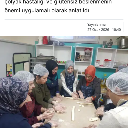
çölyak hastalığı ve glütensiz beslenmenin
Bilecik
önemi uygulamalı olarak anlatıldı.
Bingöl
Yayınlanma
Bitlis
27 Ocak 2026 - 10:40
Bolu
Burdur
Bursa
Çanakkale
Çankırı
Çorum
Denizli
Diyarbakır