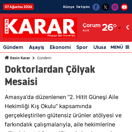
07 Ağustos 2026
Künye
İletişim
Adana
Çorum
26
°
Adıyaman
Açık
Afyonkarahisar
Gündem
Aşayiş
Ekonomi
Spor
Ulusal
Siyaset
MENÜ
Ağrı
Gündem
Kesin Karar
Doktorlardan Çölyak
Amasya
Mesaisi
Ankara
Antalya
Amasya’da düzenlenen ”2. Hitit Güneşi Aile
Artvin
Hekimliği Kış Okulu” kapsamında
Aydın
gerçekleştirilen glütensiz ürünler atölyesi ve
farkındalık çalışmalarıyla, aile hekimlerine
Balıkesir