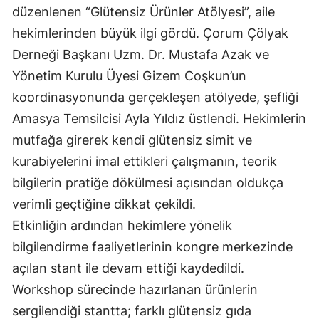
düzenlenen “Glütensiz Ürünler Atölyesi”, aile
Mersin
hekimlerinden büyük ilgi gördü. Çorum Çölyak
İstanbul
Derneği Başkanı Uzm. Dr. Mustafa Azak ve
Yönetim Kurulu Üyesi Gizem Coşkun’un
İzmir
koordinasyonunda gerçekleşen atölyede, şefliği
Kars
Amasya Temsilcisi Ayla Yıldız üstlendi. Hekimlerin
Kastamonu
mutfağa girerek kendi glütensiz simit ve
kurabiyelerini imal ettikleri çalışmanın, teorik
Kayseri
bilgilerin pratiğe dökülmesi açısından oldukça
Kırklareli
verimli geçtiğine dikkat çekildi.
Kırşehir
Etkinliğin ardından hekimlere yönelik
bilgilendirme faaliyetlerinin kongre merkezinde
Kocaeli
açılan stant ile devam ettiği kaydedildi.
Konya
Workshop sürecinde hazırlanan ürünlerin
sergilendiği stantta; farklı glütensiz gıda
Kütahya