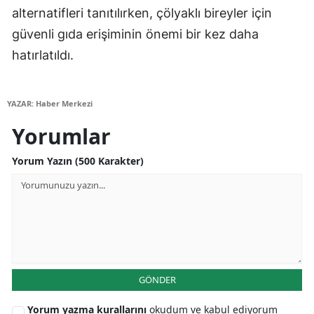
alternatifleri tanıtılırken, çölyaklı bireyler için
Malatya
güvenli gıda erişiminin önemi bir kez daha
Manisa
hatırlatıldı.
Kahramanmaraş
YAZAR: Haber Merkezi
Mardin
Yorumlar
Muğla
Yorum Yazın (500 Karakter)
Muş
Nevşehir
Niğde
Ordu
Rize
GÖNDER
Sakarya
Yorum yazma kurallarını
okudum ve kabul ediyorum