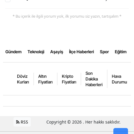
Samsun
* Bu içerik ile ilgili yorum yok, ilk yorumu siz yazın, tartışalım *
Siirt
Sinop
Sivas
Gündem
Teknoloji
Aşayiş
İlçe Haberleri
Spor
Eğitim
Tekirdağ
Tokat
Son
Döviz
Altın
Kripto
Hava
Dakika
Kurları
Fiyatları
Fiyatları
Durumu
Trabzon
Haberleri
Tunceli
Şanlıurfa
Uşak
RSS
Copyright © 2026 . Her hakkı saklıdır.
Van