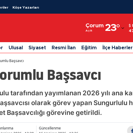
riler
Köşe Yazarları
Adana
Çorum
23
°
Adıyaman
4
Açık
Afyonkarahisar
or
Ulusal
Siyaset
Resmi İlan
Eğitim
İlçe Haberler
Ağrı
rumlu Başsavcı
Amasya
Çorumlu Başsavcı
Ankara
Antalya
rulu tarafından yayımlanan 2026 yılı ana 
şsavcısı olarak görev yapan Sungurlulu
Artvin
 Başsavcılığı görevine getirildi.
Aydın
Balıkesir
yınlanma
Güncellenme