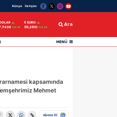
Künye
İletişim
DOLAR
EURO
Ara
7,7436
55,2510
%0.18
%0.32
i
MENÜ
kararnamesi kapsamında
 hemşehrimiz Mehmet
Abone Ol