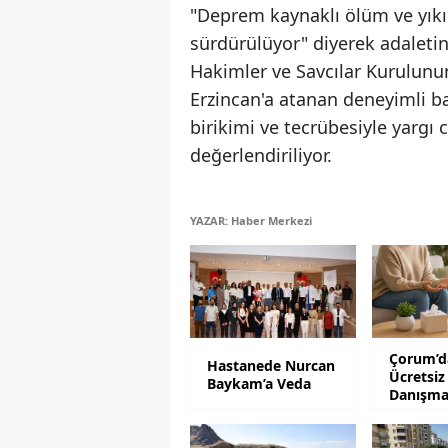
"Deprem kaynaklı ölüm ve yıkım
sürdürülüyor" diyerek adaletin t
Hakimler ve Savcılar Kurulun
Erzincan'a atanan deneyimli baş
birikimi ve tecrübesiyle yargı
değerlendiriliyor.
YAZAR: Haber Merkezi
Çorum’da
Hastanede Nurcan
Ücretsiz
Baykam’a Veda
Danışma
Desteği