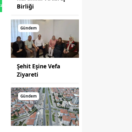
tan Gönder
Birliği
Gündem
Şehit Eşine Vefa
Ziyareti
Gündem