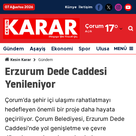
07 Ağustos 2026
Künye
İletişim
Adana
Çorum
17
°
Adıyaman
Açık
Afyonkarahisar
Gündem
Aşayiş
Ekonomi
Spor
Ulusal
Siyaset
MENÜ
Ağrı
Gündem
Kesin Karar
Erzurum Dede Caddesi
Amasya
Yenileniyor
Ankara
Antalya
Çorum’da şehir içi ulaşımı rahatlatmayı
Artvin
hedefleyen önemli bir proje daha hayata
Aydın
geçiriliyor. Çorum Belediyesi, Erzurum Dede
Caddesi’nde yol genişletme ve çevre
Balıkesir