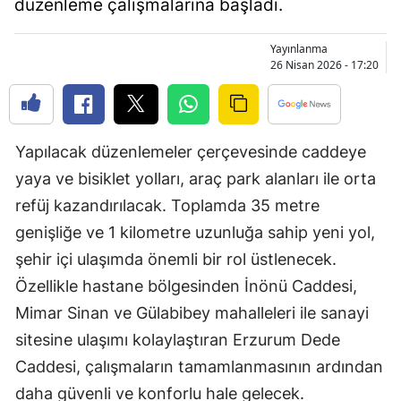
düzenleme çalışmalarına başladı.
Bilecik
Yayınlanma
Bingöl
26 Nisan 2026 - 17:20
Bitlis
Bolu
Yapılacak düzenlemeler çerçevesinde caddeye
Burdur
yaya ve bisiklet yolları, araç park alanları ile orta
Bursa
refüj kazandırılacak. Toplamda 35 metre
genişliğe ve 1 kilometre uzunluğa sahip yeni yol,
Çanakkale
şehir içi ulaşımda önemli bir rol üstlenecek.
Çankırı
Özellikle hastane bölgesinden İnönü Caddesi,
Mimar Sinan ve Gülabibey mahalleleri ile sanayi
Çorum
sitesine ulaşımı kolaylaştıran Erzurum Dede
Denizli
Caddesi, çalışmaların tamamlanmasının ardından
Diyarbakır
daha güvenli ve konforlu hale gelecek.