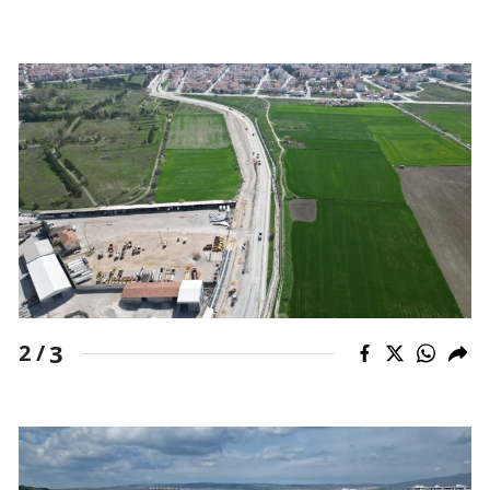
Mersin
İstanbul
İzmir
Kars
Kastamonu
Kayseri
Kırklareli
Kırşehir
3
2 /
Kocaeli
Konya
Kütahya