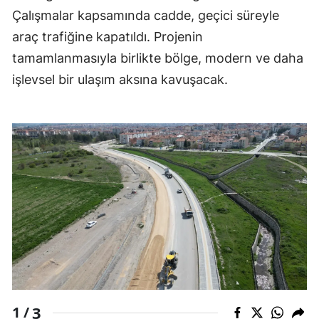
Çalışmalar kapsamında cadde, geçici süreyle
Edirne
araç trafiğine kapatıldı. Projenin
Elazığ
tamamlanmasıyla birlikte bölge, modern ve daha
Erzincan
işlevsel bir ulaşım aksına kavuşacak.
Erzurum
Eskişehir
Gaziantep
Giresun
Gümüşhane
Hakkari
Hatay
3
Isparta
1 /