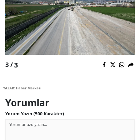
Malatya
Manisa
Kahramanmaraş
Mardin
Muğla
3
3 /
Muş
Nevşehir
YAZAR: Haber Merkezi
Yorumlar
Niğde
Ordu
Yorum Yazın (500 Karakter)
Rize
Sakarya