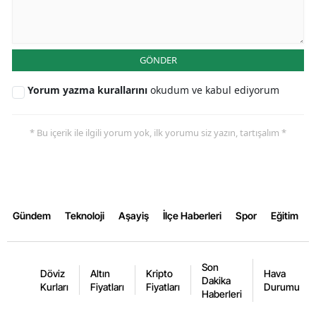
Samsun
Siirt
GÖNDER
Sinop
Yorum yazma kurallarını
okudum ve kabul ediyorum
Sivas
* Bu içerik ile ilgili yorum yok, ilk yorumu siz yazın, tartışalım *
Tekirdağ
Tokat
Trabzon
Gündem
Teknoloji
Aşayiş
İlçe Haberleri
Spor
Eğitim
Tunceli
Şanlıurfa
Son
Döviz
Altın
Kripto
Hava
Dakika
Uşak
Kurları
Fiyatları
Fiyatları
Durumu
Haberleri
Van