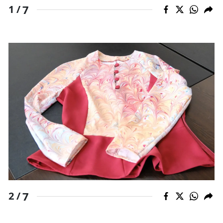
7
1 /
Yozgat
Zonguldak
Aksaray
Bayburt
Karaman
Kırıkkale
Batman
Şırnak
Bartın
7
2 /
Ardahan
Iğdır