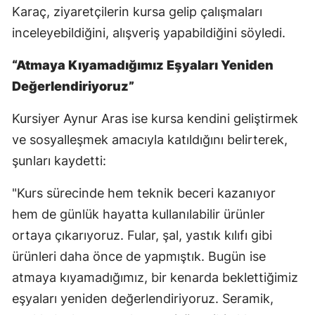
Karaç, ziyaretçilerin kursa gelip çalışmaları
Malatya
inceleyebildiğini, alışveriş yapabildiğini söyledi.
Manisa
“Atmaya Kıyamadığımız Eşyaları Yeniden
Kahramanmaraş
Değerlendiriyoruz”
Mardin
Kursiyer Aynur Aras ise kursa kendini geliştirmek
Muğla
ve sosyalleşmek amacıyla katıldığını belirterek,
şunları kaydetti:
Muş
"Kurs sürecinde hem teknik beceri kazanıyor
Nevşehir
hem de günlük hayatta kullanılabilir ürünler
Niğde
ortaya çıkarıyoruz. Fular, şal, yastık kılıfı gibi
Ordu
ürünleri daha önce de yapmıştık. Bugün ise
atmaya kıyamadığımız, bir kenarda beklettiğimiz
Rize
eşyaları yeniden değerlendiriyoruz. Seramik,
Sakarya