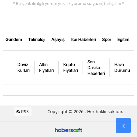
* Bu içerik ile ilgili yorum yok, ilk yorumu siz yazın, tartışalım *
Gündem
Teknoloji
Aşayiş
İlçe Haberleri
Spor
Eğitim
Son
Döviz
Altın
Kripto
Hava
Dakika
Kurları
Fiyatları
Fiyatları
Durumu
Haberleri
RSS
Copyright © 2026 . Her hakkı saklıdır.