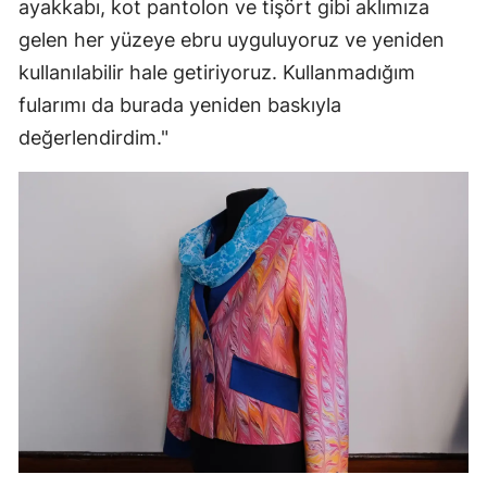
ayakkabı, kot pantolon ve tişört gibi aklımıza
Samsun
gelen her yüzeye ebru uyguluyoruz ve yeniden
kullanılabilir hale getiriyoruz. Kullanmadığım
Siirt
fularımı da burada yeniden baskıyla
Sinop
değerlendirdim."
Sivas
Tekirdağ
Tokat
Trabzon
Tunceli
Şanlıurfa
Uşak
Van