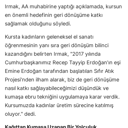
Irmak, AA muhabirine yaptığı açıklamada, kursun
Edirne
en önemli hedefinin geri dönüşüme katkı
Elazığ
sağlamak olduğunu söyledi.
Erzincan
Kursta kadınların geleneksel el sanatı
Erzurum
öğrenmesinin yanı sıra geri dönüşüm bilinci
kazandığını belirten Irmak, "2017 yılında
Eskişehir
Cumhurbaşkanımız Recep Tayyip Erdoğan'ın eşi
Gaziantep
Emine Erdoğan tarafından başlatılan Sıfır Atık
Giresun
Projesi'nden ilham alarak, biz de geri dönüşüme
nasıl katkı sağlayabileceğimizi düşündük ve
Gümüşhane
kumaşa ebru tekniğini uygulamaya karar verdik.
Hakkari
Kursumuzda kadınlar üretim sürecine katılmış
Hatay
oluyor." dedi.
Isparta
Kağıttan Kumaşa Uzanan Bir Yolculuk