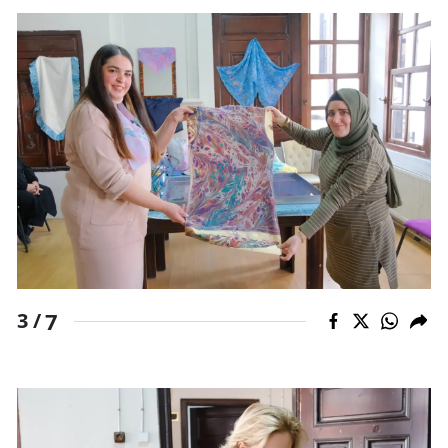
Yalova
Karabük
Kilis
Osmaniye
Düzce
7
3 /