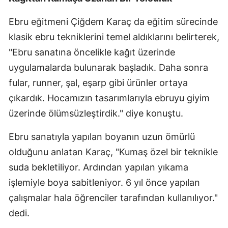
Mersin
Ebru eğitmeni Çiğdem Karaç da eğitim sürecinde
İstanbul
klasik ebru tekniklerini temel aldıklarını belirterek,
"Ebru sanatına öncelikle kağıt üzerinde
İzmir
uygulamalarda bulunarak başladık. Daha sonra
Kars
fular, runner, şal, eşarp gibi ürünler ortaya
Kastamonu
çıkardık. Hocamızın tasarımlarıyla ebruyu giyim
üzerinde ölümsüzleştirdik." diye konuştu.
Kayseri
Ebru sanatıyla yapılan boyanın uzun ömürlü
Kırklareli
olduğunu anlatan Karaç, "Kumaş özel bir teknikle
Kırşehir
suda bekletiliyor. Ardından yapılan yıkama
Kocaeli
işlemiyle boya sabitleniyor. 6 yıl önce yapılan
çalışmalar hala öğrenciler tarafından kullanılıyor."
Konya
dedi.
Kütahya