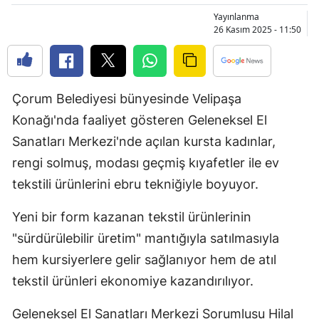
Bilecik
Yayınlanma
26 Kasım 2025 - 11:50
Bingöl
Bitlis
Çorum Belediyesi bünyesinde Velipaşa
Bolu
Konağı'nda faaliyet gösteren Geleneksel El
Burdur
Sanatları Merkezi'nde açılan kursta kadınlar,
Bursa
rengi solmuş, modası geçmiş kıyafetler ile ev
tekstili ürünlerini ebru tekniğiyle boyuyor.
Çanakkale
Yeni bir form kazanan tekstil ürünlerinin
Çankırı
"sürdürülebilir üretim" mantığıyla satılmasıyla
Çorum
hem kursiyerlere gelir sağlanıyor hem de atıl
Denizli
tekstil ürünleri ekonomiye kazandırılıyor.
Diyarbakır
Geleneksel El Sanatları Merkezi Sorumlusu Hilal