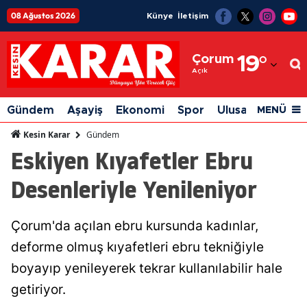
08 Ağustos 2026
Künye
İletişim
Adana
Çorum
19
°
Adıyaman
Açık
Afyonkarahisar
Gündem
Aşayiş
Ekonomi
Spor
Ulusal
Siyaset
MENÜ
Ağrı
Gündem
Kesin Karar
Eskiyen Kıyafetler Ebru
Amasya
Desenleriyle Yenileniyor
Ankara
Antalya
Çorum'da açılan ebru kursunda kadınlar,
Artvin
deforme olmuş kıyafetleri ebru tekniğiyle
Aydın
boyayıp yenileyerek tekrar kullanılabilir hale
getiriyor.
Balıkesir