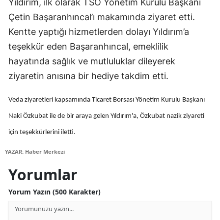
Yıldırım, ilk olarak TSO Yönetim Kurulu Başkanı
Edirne
Çetin Başaranhıncal’ı makamında ziyaret etti.
Kentte yaptığı hizmetlerden dolayı Yıldırım’a
Elazığ
teşekkür eden Başaranhıncal, emeklilik
Erzincan
hayatında sağlık ve mutluluklar dileyerek
Erzurum
ziyaretin anısına bir hediye takdim etti.
Eskişehir
Veda ziyaretleri kapsamında Ticaret Borsası Yönetim Kurulu Başkanı
Gaziantep
Naki Özkubat ile de bir araya gelen Yıldırım'a, Özkubat nazik ziyareti
Giresun
için teşekkürlerini iletti.
YAZAR: Haber Merkezi
Gümüşhane
Yorumlar
Hakkari
Yorum Yazın (500 Karakter)
Hatay
Isparta