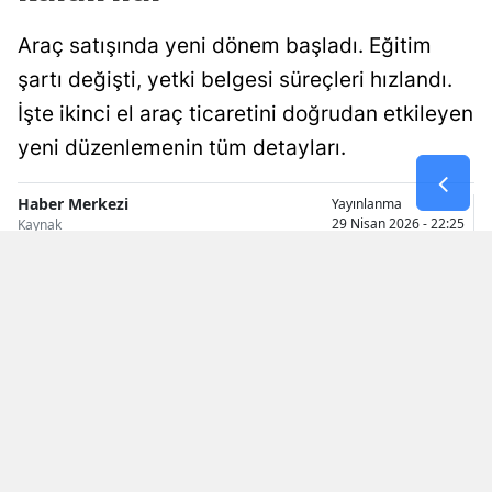
Malatya
Araç satışında yeni dönem başladı. Eğitim
şartı değişti, yetki belgesi süreçleri hızlandı.
Manisa
İşte ikinci el araç ticaretini doğrudan etkileyen
Kahramanmaraş
yeni düzenlemenin tüm detayları.
Mardin
Haber Merkezi
Yayınlanma
Muğla
29 Nisan 2026 - 22:25
Kaynak
Muş
Nevşehir
Niğde
Ordu
Rize
Sakarya