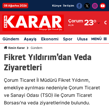
08 Ağustos 2026
Künye
İletişim
Adana
Çorum
23
°
Adıyaman
Açık
Afyonkarahisar
Gündem
Aşayiş
Ekonomi
Spor
Ulusal
Siyaset
MENÜ
Ağrı
Gündem
Kesin Karar
Fikret Yıldırım’dan Veda
Amasya
Ziyaretleri
Ankara
Antalya
Çorum Ticaret İl Müdürü Fikret Yıldırım,
Artvin
emekliye ayrılması nedeniyle Çorum Ticaret
Aydın
ve Sanayi Odası (TSO) ile Çorum Ticaret
Borsası'na veda ziyaretlerinde bulundu.
Balıkesir