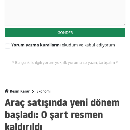
Mersin
İstanbul
İzmir
GÖNDER
Kars
Yorum yazma kurallarını
okudum ve kabul ediyorum
Kastamonu
* Bu içerik ile ilgili yorum yok, ilk yorumu siz yazın, tartışalım *
Kayseri
Kırklareli
Kırşehir
Ekonomi
Kesin Karar
Araç satışında yeni dönem
Kocaeli
başladı: O şart resmen
Konya
kaldırıldı
Kütahya