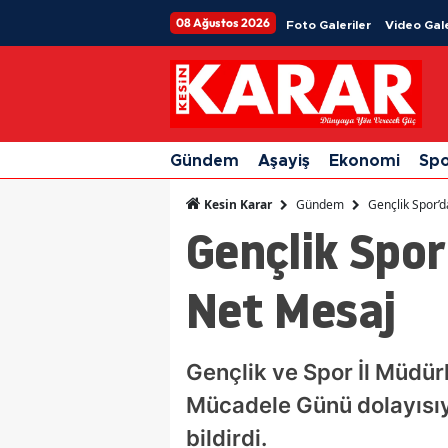
08 Ağustos 2026
Foto Galeriler
Video Gale
Gündem
Aşayiş
Ekonomi
Sp
Gündem
Gençlik Spor’d
Kesin Karar
Gençlik Spor
Net Mesaj
Gençlik ve Spor İl Müdür
Mücadele Günü dolayısıyl
bildirdi.