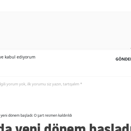
Malatya
Manisa
Kahramanmaraş
Mardin
Muğla
e kabul ediyorum
GÖNDE
Muş
Nevşehir
 ilgili yorum yok, ilk yorumu siz yazın, tartışalım *
Niğde
Ordu
 yeni dönem başladı: O şart resmen kaldırıldı
Rize
da yeni dönem başladı
Sakarya