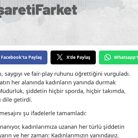
Edirne
Elazığ
Erzincan
Erzurum
Facebook'ta Paylaş
X'de Paylaş
Whatsapp'
Eskişehir
Gaziantep
saygıyı ve fair-play ruhunu öğrettiğini vurguladı.
atın her alanında kadınların yanında durmak
Giresun
üdürlük, şiddetin hiçbir sporda, hiçbir takımda,
Gümüşhane
dile getirdi.
Hakkari
mesajını şu ifadelerle tamamladı:
Hatay
inanıyor, kadınlarımıza uzanan her türlü şiddetin
Isparta
arın ve her zaman: Kadınlarımızın yanındayız.