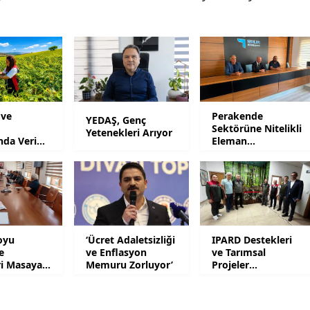
Mersin
İstanbul
İzmir
Kars
 ve
Perakende
YEDAŞ, Genç
Sektörüne Nitelikli
Kastamonu
Yetenekleri Arıyor
ında Verim
Eleman
Yetiştirilecek
Kayseri
Kırklareli
Kırşehir
oyu
‘Ücret Adaletsizliği
IPARD Destekleri
Kocaeli
e
ve Enflasyon
ve Tarımsal
ri Masaya
Memuru Zorluyor’
Projeler
Konya
Gündemde
Kütahya