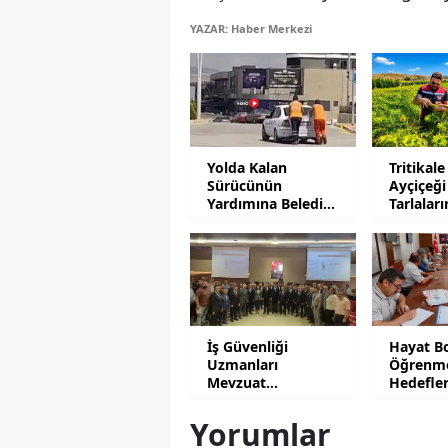
YAZAR: Haber Merkezi
Yolda Kalan
Tritikale
Sürücünün
Ayçiçeği
Yardımına Belediye
Tarlalar
Personeli Koştu
Mesaisi
İş Güvenliği
Hayat B
Uzmanları
Öğrenm
Mevzuat
Hedefle
Uygulamalarını
Yatırıldı
Anlattı
Yorumlar