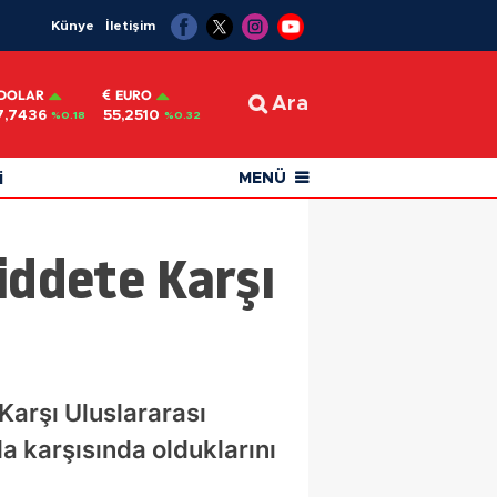
Künye
İletişim
DOLAR
EURO
Ara
7,7436
55,2510
%0.18
%0.32
i
MENÜ
iddete Karşı
Karşı Uluslararası
a karşısında olduklarını