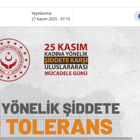
Bilecik
Yayınlanma
27 Kasım 2025 - 07:10
Bingöl
Bitlis
Bolu
Burdur
Bursa
Çanakkale
Çankırı
Çorum
Denizli
Diyarbakır