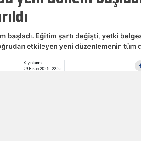
rıldı
Samsun
Siirt
 başladı. Eğitim şartı değişti, yetki belgesi
Sinop
 doğrudan etkileyen yeni düzenlemenin tüm d
Sivas
Tekirdağ
Yayınlanma
29 Nisan 2026 - 22:25
Tokat
Trabzon
Tunceli
Şanlıurfa
Uşak
Van