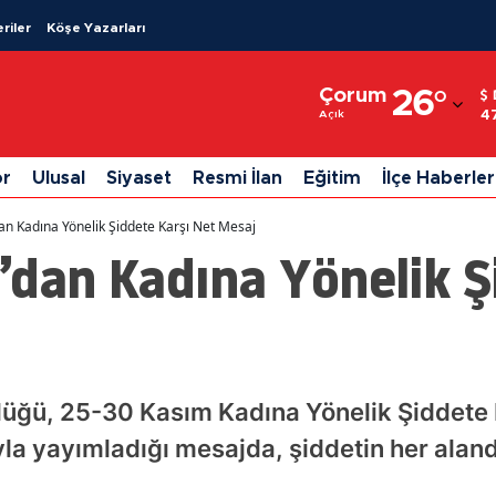
riler
Köşe Yazarları
Adana
Çorum
26
°
Adıyaman
4
Açık
Afyonkarahisar
or
Ulusal
Siyaset
Resmi İlan
Eğitim
İlçe Haberler
Ağrı
an Kadına Yönelik Şiddete Karşı Net Mesaj
Amasya
’dan Kadına Yönelik Ş
Ankara
Antalya
Artvin
lüğü, 25-30 Kasım Kadına Yönelik Şiddete 
Aydın
a yayımladığı mesajda, şiddetin her aland
Balıkesir