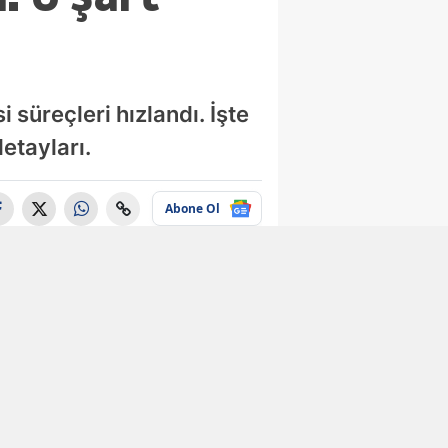
 süreçleri hızlandı. İşte
etayları.
Abone Ol
Ekonomi
e-Devlet
kullanıcılarına