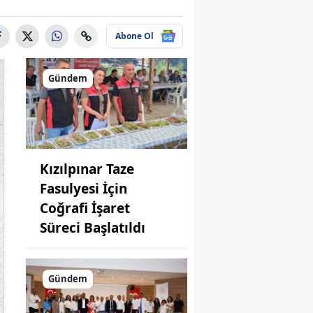
Abone Ol
Gündem
Kızılpınar Taze
Fasulyesi İçin
Coğrafi İşaret
Süreci Başlatıldı
Gündem