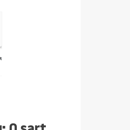
R
: O şart