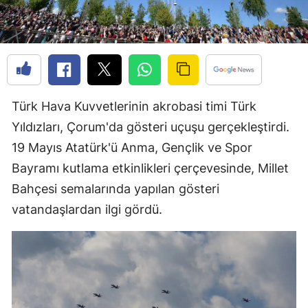
Edirne
Elazığ
Erzincan
Erzurum
Türk Hava Kuvvetlerinin akrobasi timi Türk
Yıldızları, Çorum'da gösteri uçuşu gerçekleştirdi.
Eskişehir
19 Mayıs Atatürk'ü Anma, Gençlik ve Spor
Gaziantep
Bayramı kutlama etkinlikleri çerçevesinde, Millet
Giresun
Bahçesi semalarında yapılan gösteri
vatandaşlardan ilgi gördü.
Gümüşhane
Hakkari
Hatay
Isparta