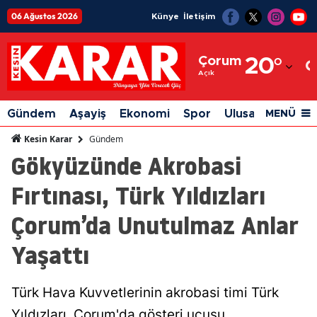
06 Ağustos 2026
Künye
İletişim
Adana
Çorum
20
°
Adıyaman
Açık
Afyonkarahisar
Gündem
Aşayiş
Ekonomi
Spor
Ulusal
Siyaset
MENÜ
Ağrı
Gündem
Kesin Karar
Gökyüzünde Akrobasi
Amasya
Fırtınası, Türk Yıldızları
Ankara
Çorum’da Unutulmaz Anlar
Antalya
Yaşattı
Artvin
Aydın
Türk Hava Kuvvetlerinin akrobasi timi Türk
Balıkesir
Yıldızları, Çorum'da gösteri uçuşu