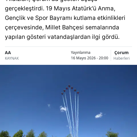
Bilecik
gerçekleştirdi. 19 Mayıs Atatürk'ü Anma,
Gençlik ve Spor Bayramı kutlama etkinlikleri
Bingöl
çerçevesinde, Millet Bahçesi semalarında
Bitlis
yapılan gösteri vatandaşlardan ilgi gördü.
Bolu
AA
Çorum
Yayınlanma
Burdur
16 Mayıs 2026 - 20:00
KAYNAK
Haberleri
Bursa
Çanakkale
Çankırı
Çorum
Denizli
Diyarbakır