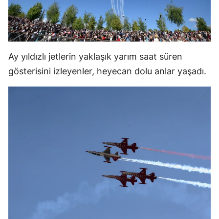
Malatya
Manisa
Kahramanmaraş
Ay yıldızlı jetlerin yaklaşık yarım saat süren
gösterisini izleyenler, heyecan dolu anlar yaşadı.
Mardin
Muğla
Muş
Nevşehir
Niğde
Ordu
Rize
Sakarya