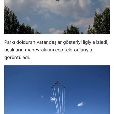
Mersin
İstanbul
İzmir
Kars
Parkı dolduran vatandaşlar gösteriyi ilgiyle izledi,
Kastamonu
uçakların manevralarını cep telefonlarıyla
görüntüledi.
Kayseri
Kırklareli
Kırşehir
Kocaeli
Konya
Kütahya