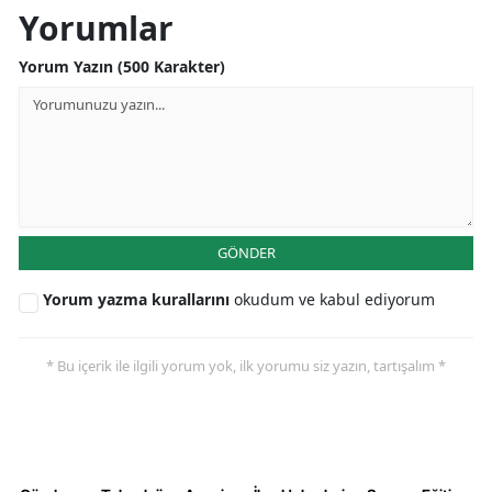
Yorumlar
Yozgat
Yorum Yazın (500 Karakter)
Zonguldak
Aksaray
Bayburt
Karaman
GÖNDER
Kırıkkale
Yorum yazma kurallarını
okudum ve kabul ediyorum
Batman
Şırnak
* Bu içerik ile ilgili yorum yok, ilk yorumu siz yazın, tartışalım *
Bartın
Ardahan
Iğdır