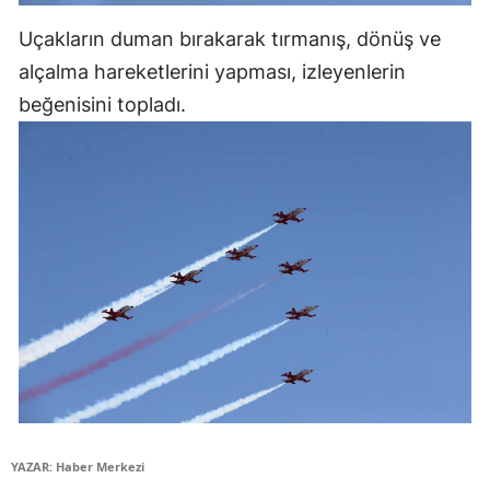
Samsun
Uçakların duman bırakarak tırmanış, dönüş ve
alçalma hareketlerini yapması, izleyenlerin
Siirt
beğenisini topladı.
Sinop
Sivas
Tekirdağ
Tokat
Trabzon
Tunceli
Şanlıurfa
Uşak
YAZAR: Haber Merkezi
Van