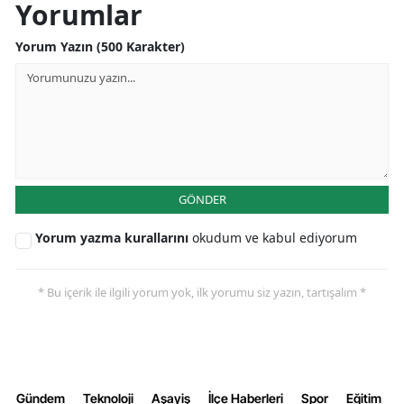
Yorumlar
Yozgat
Yorum Yazın (500 Karakter)
Zonguldak
Aksaray
Bayburt
Karaman
GÖNDER
Kırıkkale
Yorum yazma kurallarını
okudum ve kabul ediyorum
Batman
Şırnak
* Bu içerik ile ilgili yorum yok, ilk yorumu siz yazın, tartışalım *
Bartın
Ardahan
Gündem
Teknoloji
Aşayiş
İlçe Haberleri
Spor
Eğitim
Iğdır