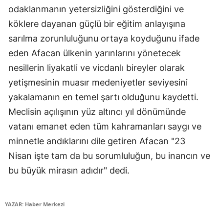
odaklanmanın yetersizliğini gösterdiğini ve
Samsun
köklere dayanan güçlü bir eğitim anlayışına
Siirt
sarılma zorunluluğunu ortaya koyduğunu ifade
eden Afacan ülkenin yarınlarını yönetecek
Sinop
nesillerin liyakatli ve vicdanlı bireyler olarak
Sivas
yetişmesinin muasır medeniyetler seviyesini
yakalamanın en temel şartı olduğunu kaydetti.
Tekirdağ
Meclisin açılışının yüz altıncı yıl dönümünde
Tokat
vatanı emanet eden tüm kahramanları saygı ve
Trabzon
minnetle andıklarını dile getiren Afacan "23
Nisan işte tam da bu sorumluluğun, bu inancın ve
Tunceli
bu büyük mirasın adıdır" dedi.
Şanlıurfa
Uşak
YAZAR: Haber Merkezi
Van