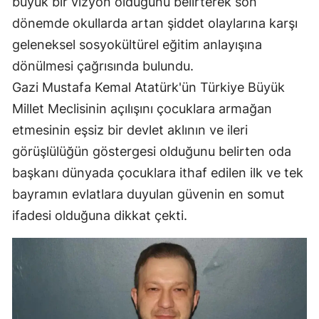
büyük bir vizyon olduğunu belirterek son
Mersin
dönemde okullarda artan şiddet olaylarına karşı
geleneksel sosyokültürel eğitim anlayışına
İstanbul
dönülmesi çağrısında bulundu.
İzmir
Gazi Mustafa Kemal Atatürk'ün Türkiye Büyük
Kars
Millet Meclisinin açılışını çocuklara armağan
etmesinin eşsiz bir devlet aklının ve ileri
Kastamonu
görüşlülüğün göstergesi olduğunu belirten oda
Kayseri
başkanı dünyada çocuklara ithaf edilen ilk ve tek
bayramın evlatlara duyulan güvenin en somut
Kırklareli
ifadesi olduğuna dikkat çekti.
Kırşehir
Kocaeli
Konya
Kütahya