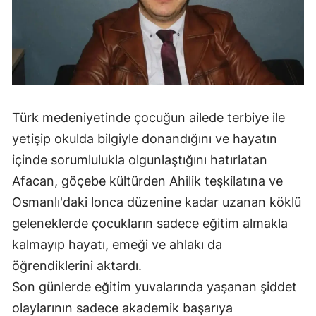
Malatya
Manisa
Kahramanmaraş
Mardin
Türk medeniyetinde çocuğun ailede terbiye ile
Muğla
yetişip okulda bilgiyle donandığını ve hayatın
içinde sorumlulukla olgunlaştığını hatırlatan
Muş
Afacan, göçebe kültürden Ahilik teşkilatına ve
Nevşehir
Osmanlı'daki lonca düzenine kadar uzanan köklü
geleneklerde çocukların sadece eğitim almakla
Niğde
kalmayıp hayatı, emeği ve ahlakı da
Ordu
öğrendiklerini aktardı.
Rize
Son günlerde eğitim yuvalarında yaşanan şiddet
olaylarının sadece akademik başarıya
Sakarya