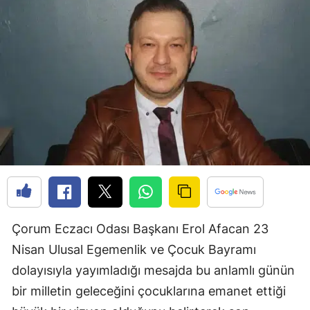
Edirne
Elazığ
Erzincan
Erzurum
Eskişehir
Gaziantep
Giresun
Gümüşhane
Çorum Eczacı Odası Başkanı Erol Afacan 23
Hakkari
Nisan Ulusal Egemenlik ve Çocuk Bayramı
dolayısıyla yayımladığı mesajda bu anlamlı günün
Hatay
bir milletin geleceğini çocuklarına emanet ettiği
Isparta