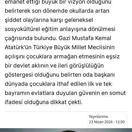
emanet ettiği büyük bir vizyon olduğunu
Bilecik
belirterek son dönemde okullarda artan
Bingöl
şiddet olaylarına karşı geleneksel
sosyokültürel eğitim anlayışına dönülmesi
Bitlis
çağrısında bulundu. Gazi Mustafa Kemal
Bolu
Atatürk'ün Türkiye Büyük Millet Meclisinin
Burdur
açılışını çocuklara armağan etmesinin eşsiz
bir devlet aklının ve ileri görüşlülüğün
Bursa
göstergesi olduğunu belirten oda başkanı
Çanakkale
dünyada çocuklara ithaf edilen ilk ve tek
Çankırı
bayramın evlatlara duyulan güvenin en somut
ifadesi olduğuna dikkat çekti.
Çorum
Denizli
Yayınlanma
23 Nisan 2026 - 12:30
Diyarbakır