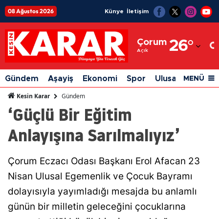
08 Ağustos 2026
Künye
İletişim
Adana
Çorum
26
°
Adıyaman
Açık
Afyonkarahisar
Gündem
Aşayiş
Ekonomi
Spor
Ulusal
Siyaset
MENÜ
Ağrı
Gündem
Kesin Karar
‘Güçlü Bir Eğitim
Amasya
Anlayışına Sarılmalıyız’
Ankara
Antalya
Çorum Eczacı Odası Başkanı Erol Afacan 23
Artvin
Nisan Ulusal Egemenlik ve Çocuk Bayramı
Aydın
dolayısıyla yayımladığı mesajda bu anlamlı
günün bir milletin geleceğini çocuklarına
Balıkesir