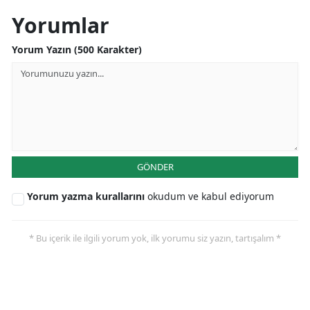
Yorumlar
Malatya
Manisa
Yorum Yazın (500 Karakter)
Kahramanmaraş
Mardin
Muğla
Muş
GÖNDER
Nevşehir
Yorum yazma kurallarını
okudum ve kabul ediyorum
Niğde
* Bu içerik ile ilgili yorum yok, ilk yorumu siz yazın, tartışalım *
Ordu
Rize
Sakarya