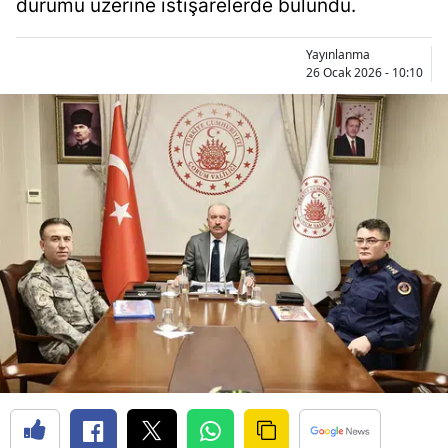
durumu üzerine istişarelerde bulundu.
Bilecik
Yayınlanma
Bingöl
26 Ocak 2026 - 10:10
Bitlis
Bolu
Burdur
Bursa
Çanakkale
Çankırı
Çorum
Denizli
Diyarbakır