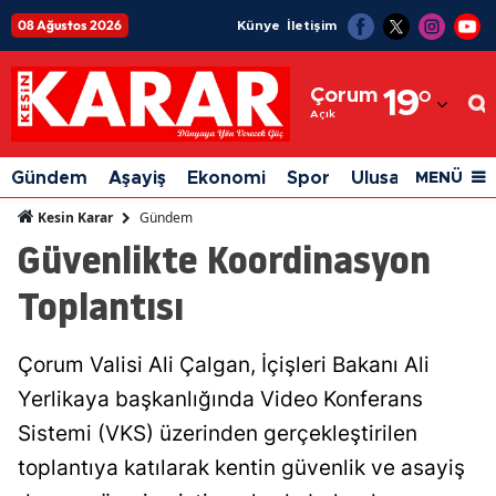
08 Ağustos 2026
Künye
İletişim
Adana
Çorum
19
°
Adıyaman
Açık
Afyonkarahisar
Gündem
Aşayiş
Ekonomi
Spor
Ulusal
Siyaset
MENÜ
Ağrı
Gündem
Kesin Karar
Güvenlikte Koordinasyon
Amasya
Toplantısı
Ankara
Antalya
Çorum Valisi Ali Çalgan, İçişleri Bakanı Ali
Artvin
Yerlikaya başkanlığında Video Konferans
Aydın
Sistemi (VKS) üzerinden gerçekleştirilen
toplantıya katılarak kentin güvenlik ve asayiş
Balıkesir