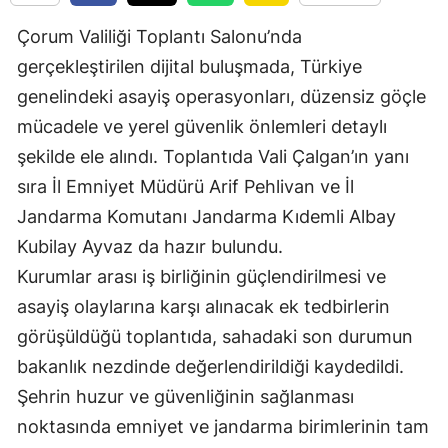
Edirne
Çorum Valiliği Toplantı Salonu’nda
Elazığ
gerçekleştirilen dijital buluşmada, Türkiye
genelindeki asayiş operasyonları, düzensiz göçle
Erzincan
mücadele ve yerel güvenlik önlemleri detaylı
Erzurum
şekilde ele alındı. Toplantıda Vali Çalgan’ın yanı
sıra İl Emniyet Müdürü Arif Pehlivan ve İl
Eskişehir
Jandarma Komutanı Jandarma Kıdemli Albay
Gaziantep
Kubilay Ayvaz da hazır bulundu.
Giresun
Kurumlar arası iş birliğinin güçlendirilmesi ve
asayiş olaylarına karşı alınacak ek tedbirlerin
Gümüşhane
görüşüldüğü toplantıda, sahadaki son durumun
Hakkari
bakanlık nezdinde değerlendirildiği kaydedildi.
Hatay
Şehrin huzur ve güvenliğinin sağlanması
noktasında emniyet ve jandarma birimlerinin tam
Isparta