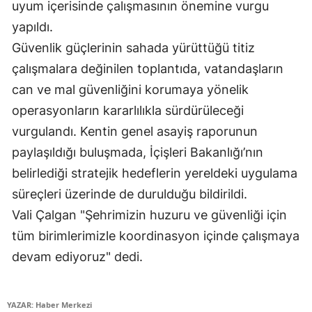
uyum içerisinde çalışmasının önemine vurgu
Mersin
yapıldı.
Güvenlik güçlerinin sahada yürüttüğü titiz
İstanbul
çalışmalara değinilen toplantıda, vatandaşların
İzmir
can ve mal güvenliğini korumaya yönelik
Kars
operasyonların kararlılıkla sürdürüleceği
vurgulandı. Kentin genel asayiş raporunun
Kastamonu
paylaşıldığı buluşmada, İçişleri Bakanlığı’nın
Kayseri
belirlediği stratejik hedeflerin yereldeki uygulama
Kırklareli
süreçleri üzerinde de durulduğu bildirildi.
Vali Çalgan "Şehrimizin huzuru ve güvenliği için
Kırşehir
tüm birimlerimizle koordinasyon içinde çalışmaya
Kocaeli
devam ediyoruz" dedi.
Konya
Kütahya
YAZAR: Haber Merkezi