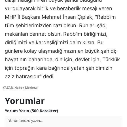
Edirne
vurgulayarak birlik ve beraberlik mesajı veren
MHP İl Başkanı Mehmet İhsan Çıplak, "Rabb’im
Elazığ
tüm şehitlerimizden razı olsun. Ruhları şâd,
Erzincan
mekânları cennet olsun. Rabb’im birliğimizi,
Erzurum
dirliğimizi ve kardeşliğimizi daim kılsın. Bu
günlere kolay ulaşmadığımızın en büyük şahidi;
Eskişehir
hayatının baharında, din için, devlet için, Türklük
Gaziantep
için toprağın kara bağrında yatan şehidimizin
aziz hatırasıdır" dedi.
Giresun
YAZAR: Haber Merkezi
Gümüşhane
Yorumlar
Hakkari
Yorum Yazın (500 Karakter)
Hatay
Isparta