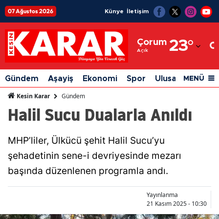
07 Ağustos 2026
Künye
İletişim
Adana
Çorum
23
°
Adıyaman
Açık
Afyonkarahisar
Gündem
Aşayiş
Ekonomi
Spor
Ulusal
Siyaset
MENÜ
Ağrı
Gündem
Kesin Karar
Halil Sucu Dualarla Anıldı
Amasya
Ankara
MHP’liler, Ülkücü şehit Halil Sucu’yu
Antalya
şehadetinin sene-i devriyesinde mezarı
Artvin
başında düzenlenen programla andı.
Aydın
Yayınlanma
21 Kasım 2025 - 10:30
Balıkesir