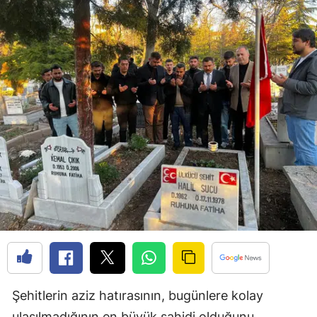
Bilecik
Bingöl
Bitlis
Bolu
Burdur
Bursa
Çanakkale
Çankırı
Çorum
Denizli
Şehitlerin aziz hatırasının, bugünlere kolay
Diyarbakır
ulaşılmadığının en büyük şahidi olduğunu