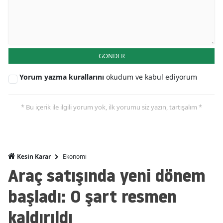
Mersin
İstanbul
İzmir
GÖNDER
Kars
Yorum yazma kurallarını
okudum ve kabul ediyorum
Kastamonu
* Bu içerik ile ilgili yorum yok, ilk yorumu siz yazın, tartışalım *
Kayseri
Kırklareli
Kırşehir
Ekonomi
Kesin Karar
Araç satışında yeni dönem
Kocaeli
başladı: O şart resmen
Konya
kaldırıldı
Kütahya