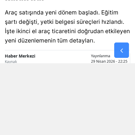
Malatya
Araç satışında yeni dönem başladı. Eğitim
şartı değişti, yetki belgesi süreçleri hızlandı.
Manisa
İşte ikinci el araç ticaretini doğrudan etkileyen
Kahramanmaraş
yeni düzenlemenin tüm detayları.
Mardin
Haber Merkezi
Yayınlanma
Muğla
29 Nisan 2026 - 22:25
Kaynak
Muş
Nevşehir
Niğde
Ordu
Rize
Sakarya