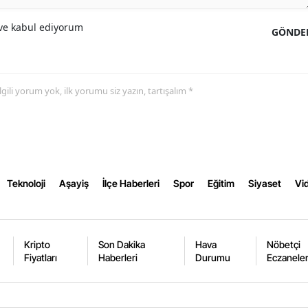
Yozgat
e kabul ediyorum
GÖNDE
Zonguldak
Aksaray
 ilgili yorum yok, ilk yorumu siz yazın, tartışalım *
Bayburt
Karaman
Kırıkkale
Teknoloji
Aşayiş
İlçe Haberleri
Spor
Eğitim
Siyaset
Vid
Batman
Şırnak
Kripto
Son Dakika
Hava
Nöbetçi
Bartın
Fiyatları
Haberleri
Durumu
Eczanele
Ardahan
Iğdır