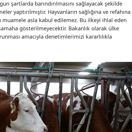
gun şartlarda barındırılmasını sağlayacak şekilde
Edirne
eler yaptırılmıştır. Hayvanların sağlığına ve refahına
Elazığ
ü muamele asla kabul edilemez. Bu ilkeyi ihlal eden
samaha gösterilmeyecektir. Bakanlık olarak ülke
Erzincan
runması amacıyla denetimlerimizi kararlılıkla
Erzurum
Eskişehir
Gaziantep
Giresun
Gümüşhane
Hakkari
Hatay
Isparta