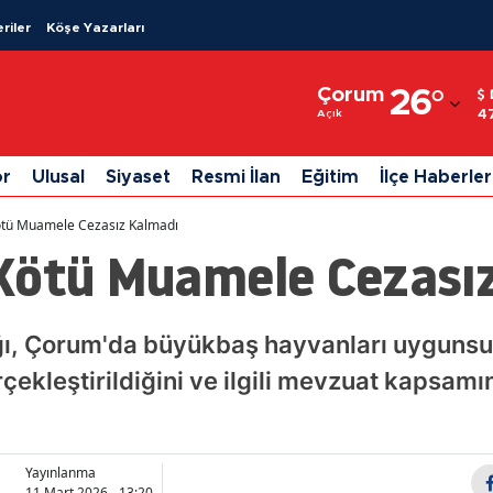
riler
Köşe Yazarları
Adana
Çorum
26
°
Adıyaman
4
Açık
Afyonkarahisar
or
Ulusal
Siyaset
Resmi İlan
Eğitim
İlçe Haberler
Ağrı
ötü Muamele Cezasız Kalmadı
Amasya
Kötü Muamele Cezası
Ankara
Antalya
ı, Çorum'da büyükbaş hayvanları uygunsuz
çekleştirildiğini ve ilgili mevzuat kapsamı
Artvin
Aydın
Balıkesir
Yayınlanma
11 Mart 2026 - 13:20