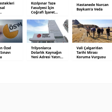
stekleri
Kızılpınar Taze
Hastanede Nurcan
sal
Fasulyesi İçin
Samsun
Baykam’a Veda
Coğrafi İşaret
de
Süreci Başlatıldı
Siirt
Sinop
Sivas
n Özel
Trilyonlarca
Vali Çalgan’dan
Tekirdağ
Sınavı
Dolarlık Kaynağın
Tarihi Mirası
u
Yeni Adresi Yatırım
Koruma Vurgusu
Tokat
Olacak
Trabzon
Tunceli
Şanlıurfa
Uşak
Van