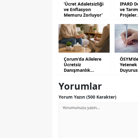
‘Ücret Adaletsizliği
IPARD De
ve Enflasyon
ve Tarım
Memuru Zorluyor’
Projeler
Gündem
Çorum’da Ailelere
ÖSYM’de
Ücretsiz
Yetenek 
Danışmanlık
Duyurus
Desteği
Yorumlar
Yorum Yazın (500 Karakter)