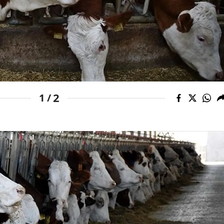
Mersin
İstanbul
İzmir
Kars
2
1 /
Kastamonu
Kayseri
Kırklareli
Kırşehir
Kocaeli
Konya
Kütahya