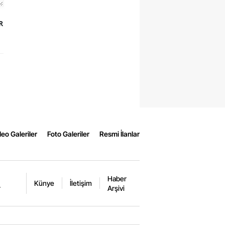
R
eo Galeriler
Foto Galeriler
Resmi İlanlar
Haber
Künye
İletişim
r
Arşivi