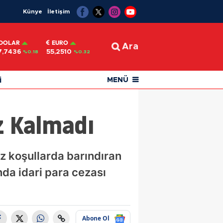
Künye
İletişim
DOLAR
EURO
Ara
7,7436
55,2510
%0.18
%0.32
i
MENÜ
z Kalmadı
 koşullarda barındıran
nda idari para cezası
Abone Ol