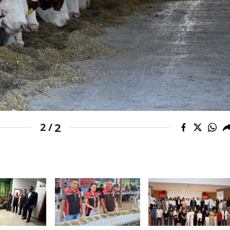
Malatya
Manisa
Kahramanmaraş
Mardin
Muğla
Muş
2
2 /
Nevşehir
Niğde
Ordu
Rize
Sakarya