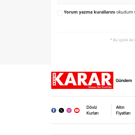
Yorum yazma kurallarını
okudum v
* Bu içerik ile
Gündem
Döviz
Altın
Kurları
Fiyatları