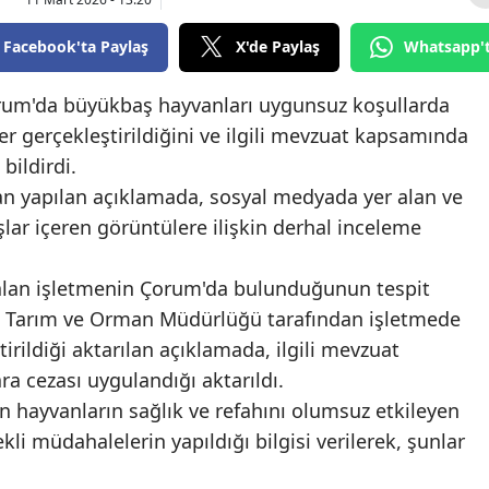
Bilecik
Facebook'ta Paylaş
X'de Paylaş
Whatsapp'
Bingöl
rum'da büyükbaş hayvanları uygunsuz koşullarda
Bitlis
r gerçekleştirildiğini ve ilgili mevzuat kapsamında
Bolu
bildirdi.
n yapılan açıklamada, sosyal medyada yer alan ve
Burdur
şlar içeren görüntülere ilişkin derhal inceleme
Bursa
alan işletmenin Çorum'da bulunduğunun tespit
Çanakkale
l Tarım ve Orman Müdürlüğü tarafından işletmede
Çankırı
irildiği aktarılan açıklamada, ilgili mevzuat
a cezası uygulandığı aktarıldı.
Çorum
 hayvanların sağlık ve refahını olumsuz etkileyen
Denizli
kli müdahalelerin yapıldığı bilgisi verilerek, şunlar
Diyarbakır