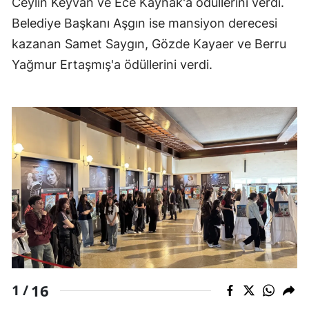
Ceylin Keyvan ve Ece Kaynak'a ödüllerini verdi.
Belediye Başkanı Aşgın ise mansiyon derecesi
Yalova
kazanan Samet Saygın, Gözde Kayaer ve Berru
Karabük
Yağmur Ertaşmış'a ödüllerini verdi.
Kilis
Osmaniye
Düzce
16
1 /