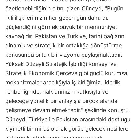
özetlenebildiğinin altını çizen Cüneyd, "Bugün
Malatya
ikili ilişkilerimizin her geçen gün daha da
Manisa
güçlendiğini görmek büyük bir memnuniyet
Kahramanmaraş
kaynağıdır. Pakistan ve Türkiye, tarihi bağlarını
dinamik ve stratejik bir ortaklığa dönüştürme
Mardin
konusunda ortak bir vizyonu paylaşmaktadır.
Muğla
Yüksek Düzeyli Stratejik İşbirliği Konseyi ve
Muş
Stratejik Ekonomik Çerçeve gibi güçlü kurumsal
mekanizmalar aracılığıyla iş birliğimiz, liderlik
Nevşehir
rehberliğinde, halklarımızın katkısıyla ve
Niğde
geleceğe yönelik bir anlayışla birçok alanda
gelişmeye devam etmektedir." şeklinde konuştu.
Ordu
Cüneyd, Türkiye ile Pakistan arasındaki dostluğu
Rize
kıymetli bir miras olarak görüp gelecek nesillere
Sakarya
aktarmak istediklerini sözlerine ekledi.