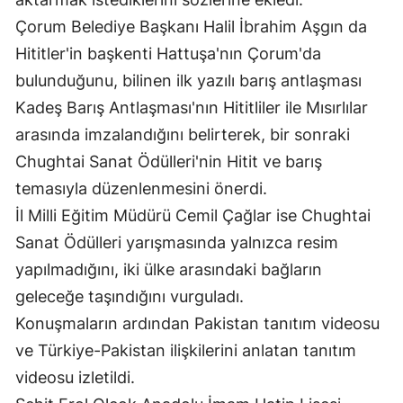
Çorum Belediye Başkanı Halil İbrahim Aşgın da
Samsun
Hititler'in başkenti Hattuşa'nın Çorum'da
Siirt
bulunduğunu, bilinen ilk yazılı barış antlaşması
Sinop
Kadeş Barış Antlaşması'nın Hititliler ile Mısırlılar
arasında imzalandığını belirterek, bir sonraki
Sivas
Chughtai Sanat Ödülleri'nin Hitit ve barış
Tekirdağ
temasıyla düzenlenmesini önerdi.
Tokat
İl Milli Eğitim Müdürü Cemil Çağlar ise Chughtai
Sanat Ödülleri yarışmasında yalnızca resim
Trabzon
yapılmadığını, iki ülke arasındaki bağların
Tunceli
geleceğe taşındığını vurguladı.
Konuşmaların ardından Pakistan tanıtım videosu
Şanlıurfa
ve Türkiye-Pakistan ilişkilerini anlatan tanıtım
Uşak
videosu izletildi.
Van