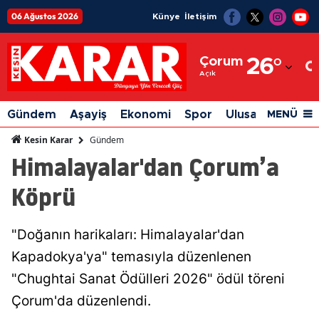
06 Ağustos 2026
Künye
İletişim
Adana
Çorum
26
°
Adıyaman
Açık
Afyonkarahisar
Gündem
Aşayiş
Ekonomi
Spor
Ulusal
Siyaset
MENÜ
Ağrı
Gündem
Kesin Karar
Himalayalar'dan Çorum’a
Amasya
Köprü
Ankara
Antalya
"Doğanın harikaları: Himalayalar'dan
Artvin
Kapadokya'ya" temasıyla düzenlenen
Aydın
"Chughtai Sanat Ödülleri 2026" ödül töreni
Çorum'da düzenlendi.
Balıkesir