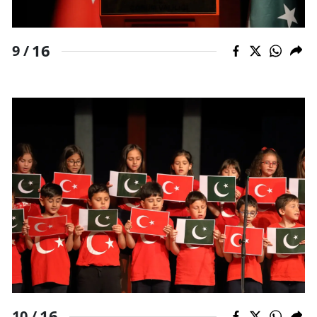
16
9 /
16
10 /