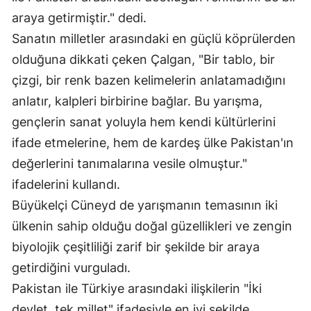
araya getirmiştir." dedi.
Mersin
Sanatın milletler arasındaki en güçlü köprülerden
İstanbul
olduğuna dikkati çeken Çalgan, "Bir tablo, bir
İzmir
çizgi, bir renk bazen kelimelerin anlatamadığını
anlatır, kalpleri birbirine bağlar. Bu yarışma,
Kars
gençlerin sanat yoluyla hem kendi kültürlerini
Kastamonu
ifade etmelerine, hem de kardeş ülke Pakistan'ın
Kayseri
değerlerini tanımalarına vesile olmuştur."
ifadelerini kullandı.
Kırklareli
Büyükelçi Cüneyd de yarışmanın temasının iki
Kırşehir
ülkenin sahip olduğu doğal güzellikleri ve zengin
biyolojik çeşitliliği zarif bir şekilde bir araya
Kocaeli
getirdiğini vurguladı.
Konya
Pakistan ile Türkiye arasındaki ilişkilerin "İki
Kütahya
devlet, tek millet" ifadesiyle en iyi şekilde