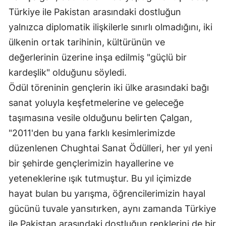
Türkiye ile Pakistan arasındaki dostluğun
Edirne
yalnızca diplomatik ilişkilerle sınırlı olmadığını, iki
Elazığ
ülkenin ortak tarihinin, kültürünün ve
Erzincan
değerlerinin üzerine inşa edilmiş "güçlü bir
kardeşlik" olduğunu söyledi.
Erzurum
Ödül töreninin gençlerin iki ülke arasındaki bağı
Eskişehir
sanat yoluyla keşfetmelerine ve geleceğe
Gaziantep
taşımasına vesile olduğunu belirten Çalgan,
"2011'den bu yana farklı kesimlerimizde
Giresun
düzenlenen Chughtai Sanat Ödülleri, her yıl yeni
Gümüşhane
bir şehirde gençlerimizin hayallerine ve
Hakkari
yeteneklerine ışık tutmuştur. Bu yıl içimizde
hayat bulan bu yarışma, öğrencilerimizin hayal
Hatay
gücünü tuvale yansıtırken, aynı zamanda Türkiye
Isparta
ile Pakistan arasındaki dostluğun renklerini de bir