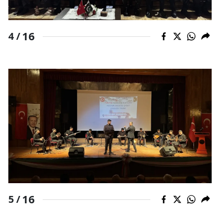
16
4 /
16
5 /