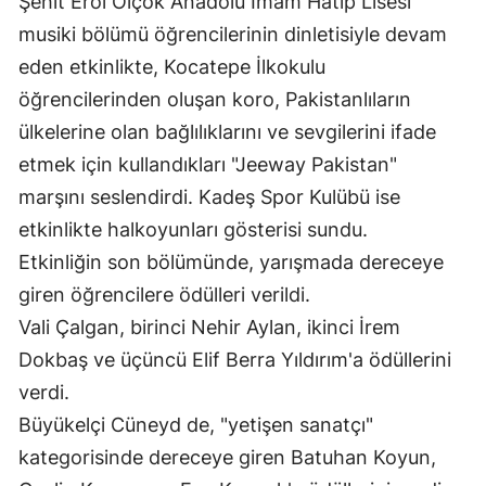
Şehit Erol Olçok Anadolu İmam Hatip Lisesi
musiki bölümü öğrencilerinin dinletisiyle devam
Yozgat
eden etkinlikte, Kocatepe İlkokulu
Zonguldak
öğrencilerinden oluşan koro, Pakistanlıların
Aksaray
ülkelerine olan bağlılıklarını ve sevgilerini ifade
etmek için kullandıkları "Jeeway Pakistan"
Bayburt
marşını seslendirdi. Kadeş Spor Kulübü ise
Karaman
etkinlikte halkoyunları gösterisi sundu.
Etkinliğin son bölümünde, yarışmada dereceye
Kırıkkale
giren öğrencilere ödülleri verildi.
Batman
Vali Çalgan, birinci Nehir Aylan, ikinci İrem
Şırnak
Dokbaş ve üçüncü Elif Berra Yıldırım'a ödüllerini
verdi.
Bartın
Büyükelçi Cüneyd de, "yetişen sanatçı"
Ardahan
kategorisinde dereceye giren Batuhan Koyun,
Iğdır