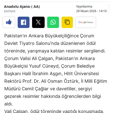
Bilecik
Anadolu Ajansı ( AA)
Yayınlanma
28 Nisan 2026 - 14:10
KAYNAK
Bingöl
Bitlis
Pakistan'ın Ankara Büyükelçiliğince Çorum
Bolu
Devlet Tiyatro Salonu'nda düzenlenen ödül
Burdur
töreninde, yarışmaya katılan resimler sergilendi.
Bursa
Çorum Valisi Ali Çalgan, Pakistan'ın Ankara
Büyükelçisi Yusuf Cüneyd, Çorum Belediye
Çanakkale
Başkanı Halil İbrahim Aşgın, Hitit Üniversitesi
Çankırı
Rektörü Prof. Dr. Ali Osman Öztürk, İl Milli Eğitim
Çorum
Müdürü Cemil Çağlar ve davetliler, sergiyi
gezerek resimler hakkında öğrencilerden bilgi
Denizli
aldı.
Diyarbakır
Vali Çalgan, ödül töreninde yaptığı konuşmada,