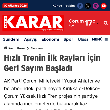
07 Ağustos 2026
Künye
İletişim
Adana
Çorum
17
°
Adıyaman
Açık
Afyonkarahisar
Gündem
Aşayiş
Ekonomi
Spor
Ulusal
Siyaset
MENÜ
Ağrı
Gündem
Kesin Karar
Hızlı Trenin İlk Rayları İçin
Amasya
Geri Sayım Başladı
Ankara
Antalya
AK Parti Çorum Milletvekili Yusuf Ahlatcı ve
Artvin
beraberindeki parti heyeti Kırıkkale-Delice-
Aydın
Çorum Yüksek Hızlı Tren projesinin şantiye
alanında incelemelerde bulunarak kazı
Balıkesir