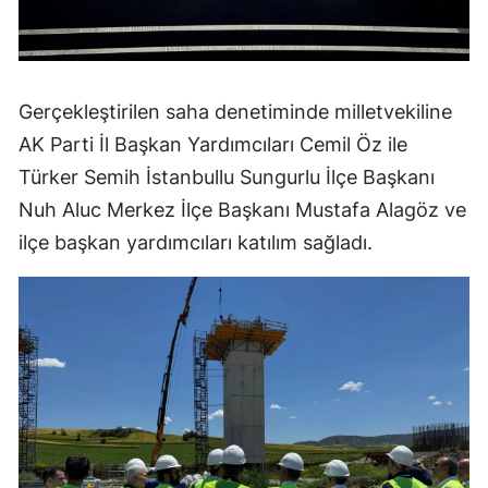
Samsun
Siirt
Gerçekleştirilen saha denetiminde milletvekiline
Sinop
AK Parti İl Başkan Yardımcıları Cemil Öz ile
Sivas
Türker Semih İstanbullu Sungurlu İlçe Başkanı
Nuh Aluc Merkez İlçe Başkanı Mustafa Alagöz ve
Tekirdağ
ilçe başkan yardımcıları katılım sağladı.
Tokat
Trabzon
Tunceli
Şanlıurfa
Uşak
Van