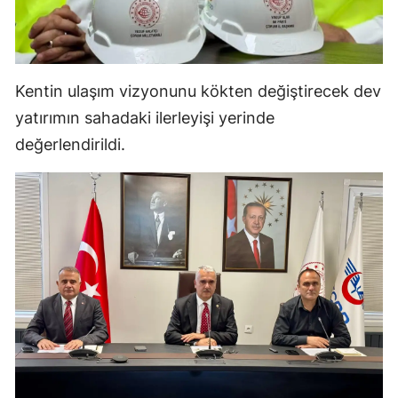
Malatya
Manisa
Kentin ulaşım vizyonunu kökten değiştirecek dev
Kahramanmaraş
yatırımın sahadaki ilerleyişi yerinde
Mardin
değerlendirildi.
Muğla
Muş
Nevşehir
Niğde
Ordu
Rize
Sakarya