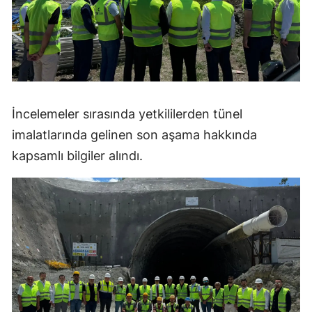
Yozgat
Zonguldak
Aksaray
Bayburt
İncelemeler sırasında yetkililerden tünel
imalatlarında gelinen son aşama hakkında
Karaman
kapsamlı bilgiler alındı.
Kırıkkale
Batman
Şırnak
Bartın
Ardahan
Iğdır