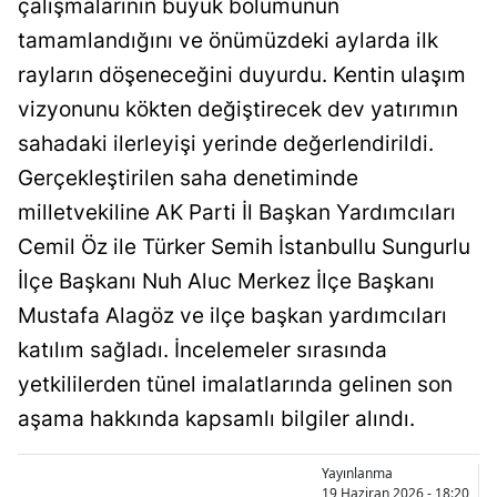
çalışmalarının büyük bölümünün
Bilecik
tamamlandığını ve önümüzdeki aylarda ilk
Bingöl
rayların döşeneceğini duyurdu. Kentin ulaşım
vizyonunu kökten değiştirecek dev yatırımın
Bitlis
sahadaki ilerleyişi yerinde değerlendirildi.
Bolu
Gerçekleştirilen saha denetiminde
Burdur
milletvekiline AK Parti İl Başkan Yardımcıları
Cemil Öz ile Türker Semih İstanbullu Sungurlu
Bursa
İlçe Başkanı Nuh Aluc Merkez İlçe Başkanı
Çanakkale
Mustafa Alagöz ve ilçe başkan yardımcıları
Çankırı
katılım sağladı. İncelemeler sırasında
yetkililerden tünel imalatlarında gelinen son
Çorum
aşama hakkında kapsamlı bilgiler alındı.
Denizli
Yayınlanma
Diyarbakır
19 Haziran 2026 - 18:20