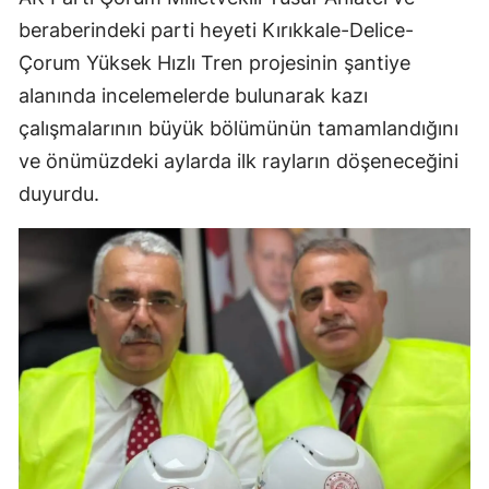
beraberindeki parti heyeti Kırıkkale-Delice-
Mersin
Çorum Yüksek Hızlı Tren projesinin şantiye
İstanbul
alanında incelemelerde bulunarak kazı
İzmir
çalışmalarının büyük bölümünün tamamlandığını
ve önümüzdeki aylarda ilk rayların döşeneceğini
Kars
duyurdu.
Kastamonu
Kayseri
Kırklareli
Kırşehir
Kocaeli
Konya
Kütahya