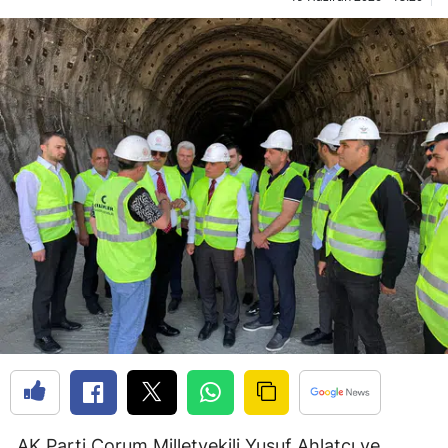
Edirne
Elazığ
Erzincan
Erzurum
Eskişehir
Gaziantep
Giresun
Gümüşhane
Hakkari
Hatay
Isparta
AK Parti Çorum Milletvekili Yusuf Ahlatcı ve