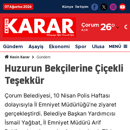
07 Ağustos 2026
Künye
İletişim
Adana
Çorum
26
°
Adıyaman
Açık
Afyonkarahisar
Gündem
Aşayiş
Ekonomi
Spor
Ulusal
Siyaset
MENÜ
Ağrı
Gündem
Kesin Karar
Huzurun Bekçilerine Çiçekli
Amasya
Teşekkür
Ankara
Antalya
Çorum Belediyesi, 10 Nisan Polis Haftası
Artvin
dolayısıyla İl Emniyet Müdürlüğü’ne ziyaret
Aydın
gerçekleştirdi. Belediye Başkan Yardımcısı
İsmail Yağbat, İl Emniyet Müdürü Arif
Balıkesir