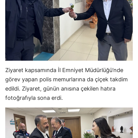
Samsun
Siirt
Sinop
Sivas
Tekirdağ
Ziyaret kapsamında İl Emniyet Müdürlüğü’nde
Tokat
görev yapan polis memurlarına da çiçek takdim
Trabzon
edildi. Ziyaret, günün anısına çekilen hatıra
fotoğrafıyla sona erdi.
Tunceli
Şanlıurfa
Uşak
Van