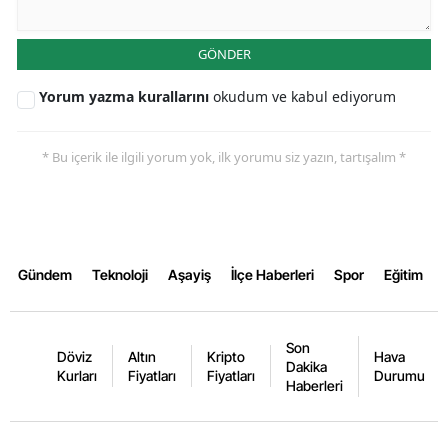
Yalova
GÖNDER
Karabük
Yorum yazma kurallarını
okudum ve kabul ediyorum
Kilis
* Bu içerik ile ilgili yorum yok, ilk yorumu siz yazın, tartışalım *
Osmaniye
Düzce
Gündem
Teknoloji
Aşayiş
İlçe Haberleri
Spor
Eğitim
Son
Döviz
Altın
Kripto
Hava
Dakika
Kurları
Fiyatları
Fiyatları
Durumu
Haberleri