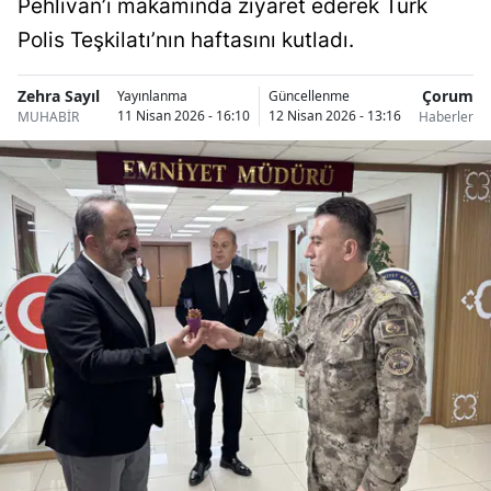
Pehlivan’ı makamında ziyaret ederek Türk
Bilecik
Polis Teşkilatı’nın haftasını kutladı.
Bingöl
Zehra Sayıl
Çorum
Yayınlanma
Güncellenme
Bitlis
11 Nisan 2026 - 16:10
12 Nisan 2026 - 13:16
MUHABİR
Haberleri
Bolu
Burdur
Bursa
Çanakkale
Çankırı
Çorum
Denizli
Diyarbakır