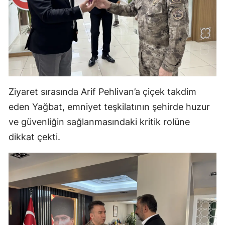
Mersin
İstanbul
İzmir
Kars
Ziyaret sırasında Arif Pehlivan’a çiçek takdim
Kastamonu
eden Yağbat, emniyet teşkilatının şehirde huzur
Kayseri
ve güvenliğin sağlanmasındaki kritik rolüne
dikkat çekti.
Kırklareli
Kırşehir
Kocaeli
Konya
Kütahya