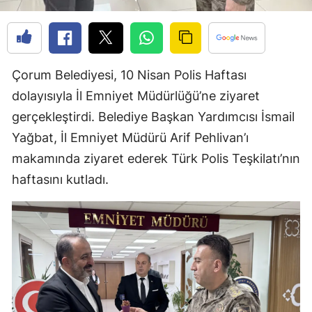
Edirne
Elazığ
Erzincan
Çorum Belediyesi, 10 Nisan Polis Haftası
dolayısıyla İl Emniyet Müdürlüğü’ne ziyaret
Erzurum
gerçekleştirdi. Belediye Başkan Yardımcısı İsmail
Eskişehir
Yağbat, İl Emniyet Müdürü Arif Pehlivan’ı
makamında ziyaret ederek Türk Polis Teşkilatı’nın
Gaziantep
haftasını kutladı.
Giresun
Gümüşhane
Hakkari
Hatay
Isparta