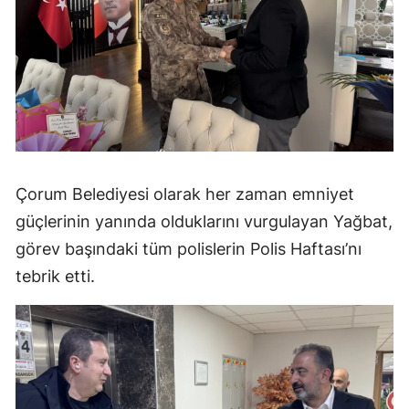
Malatya
Manisa
Kahramanmaraş
Mardin
Muğla
Çorum Belediyesi olarak her zaman emniyet
Muş
güçlerinin yanında olduklarını vurgulayan Yağbat,
görev başındaki tüm polislerin Polis Haftası’nı
Nevşehir
tebrik etti.
Niğde
Ordu
Rize
Sakarya