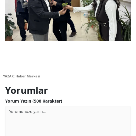
Yozgat
Zonguldak
Aksaray
Bayburt
Karaman
Kırıkkale
YAZAR: Haber Merkezi
Batman
Yorumlar
Şırnak
Yorum Yazın (500 Karakter)
Bartın
Ardahan
Iğdır