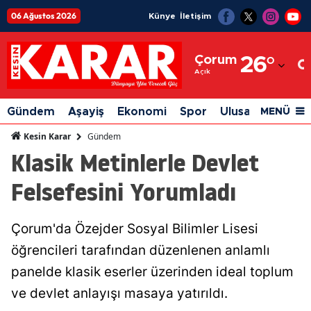
06 Ağustos 2026
Künye
İletişim
Adana
Çorum
26
°
Adıyaman
Açık
Afyonkarahisar
Gündem
Aşayiş
Ekonomi
Spor
Ulusal
Siyaset
MENÜ
Ağrı
Gündem
Kesin Karar
Klasik Metinlerle Devlet
Amasya
Felsefesini Yorumladı
Ankara
Antalya
Çorum'da Özejder Sosyal Bilimler Lisesi
Artvin
öğrencileri tarafından düzenlenen anlamlı
Aydın
panelde klasik eserler üzerinden ideal toplum
ve devlet anlayışı masaya yatırıldı.
Balıkesir