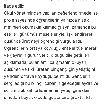
ifade edildi.
Mersin
Okul yönetiminden yapılan değerlendirmede ise
İstanbul
proje sayesinde öğrencilerin yalnızca klasik
İzmir
metinleri okumakla kalmadığı aynı zamanda bu
eserleri günümüz meseleleriyle ilişkilendirerek
Kars
düşünce üretmeyi öğrendiği vurgulandı.
Kastamonu
Öğrencilerin ortaya koyduğu entelektüel merak
Kayseri
ve gayretin gurur verici olduğu dile getirilen
açıklamada, bu anlamlı çalışmanın okuyan,
Kırklareli
düşünen ve fikir üreten bir gençliğin yetiştiğini
Kırşehir
yeniden ortaya koyduğu belirtildi. Gençlerin
sergilediği bu bilinçli çabanın geleceğin aydın ve
Kocaeli
sorumluluk sahibi liderlerinin yetiştiğine dair
Konya
umutları büyük ölçüde güçlendirdiği aktarıldı.
Kütahya