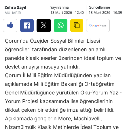
Bilecik
Zehra Sayıl
Yayınlanma
Güncellenme
13 Mart 2026 - 12:40
13 Mart 2026 - 16:39
MUHABİR
Bingöl
Bitlis
Çorum'da Özejder Sosyal Bilimler Lisesi
Bolu
öğrencileri tarafından düzenlenen anlamlı
Burdur
panelde klasik eserler üzerinden ideal toplum ve
Bursa
devlet anlayışı masaya yatırıldı.
Çorum İl Milli Eğitim Müdürlüğünden yapılan
Çanakkale
açıklamada Milli Eğitim Bakanlığı Ortaöğretim
Çankırı
Genel Müdürlüğünce yürütülen Oku-Yorum Yazı-
Çorum
Yorum Projesi kapsamında lise öğrencilerinin
dikkat çeken bir etkinliğe imza attığı belirtildi.
Denizli
Açıklamada gençlerin More, Machiavelli,
Diyarbakır
Nizamülmülk Klasik Metinlerde İdeal Toplum ve