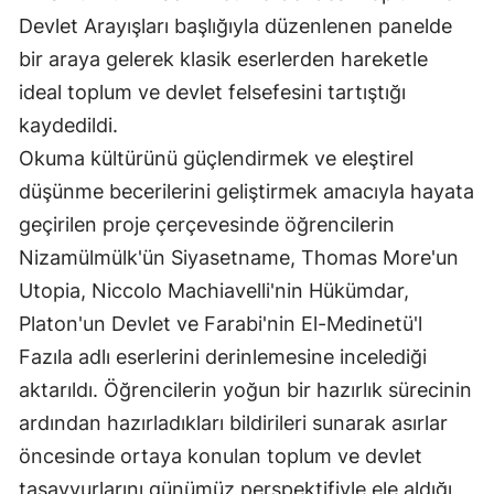
Devlet Arayışları başlığıyla düzenlenen panelde
Edirne
bir araya gelerek klasik eserlerden hareketle
Elazığ
ideal toplum ve devlet felsefesini tartıştığı
Erzincan
kaydedildi.
Okuma kültürünü güçlendirmek ve eleştirel
Erzurum
düşünme becerilerini geliştirmek amacıyla hayata
Eskişehir
geçirilen proje çerçevesinde öğrencilerin
Gaziantep
Nizamülmülk'ün Siyasetname, Thomas More'un
Utopia, Niccolo Machiavelli'nin Hükümdar,
Giresun
Platon'un Devlet ve Farabi'nin El-Medinetü'l
Gümüşhane
Fazıla adlı eserlerini derinlemesine incelediği
Hakkari
aktarıldı. Öğrencilerin yoğun bir hazırlık sürecinin
ardından hazırladıkları bildirileri sunarak asırlar
Hatay
öncesinde ortaya konulan toplum ve devlet
Isparta
tasavvurlarını günümüz perspektifiyle ele aldığı