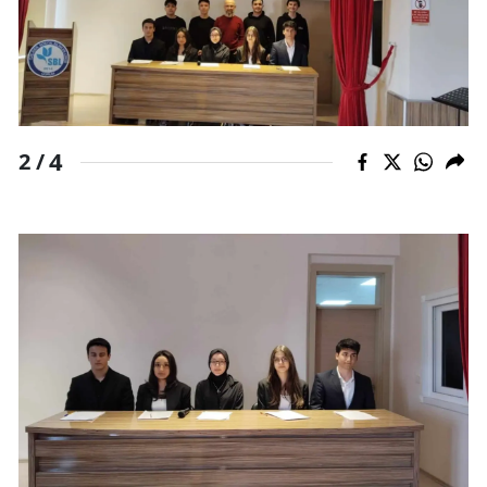
Samsun
Siirt
Sinop
4
2 /
Sivas
Tekirdağ
Tokat
Trabzon
Tunceli
Şanlıurfa
Uşak
Van