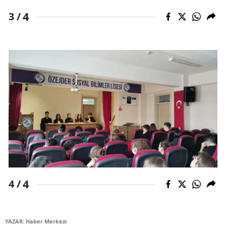
4
3 /
Yozgat
Zonguldak
Aksaray
Bayburt
Karaman
Kırıkkale
Batman
Şırnak
4
4 /
Bartın
Ardahan
YAZAR: Haber Merkezi
Iğdır