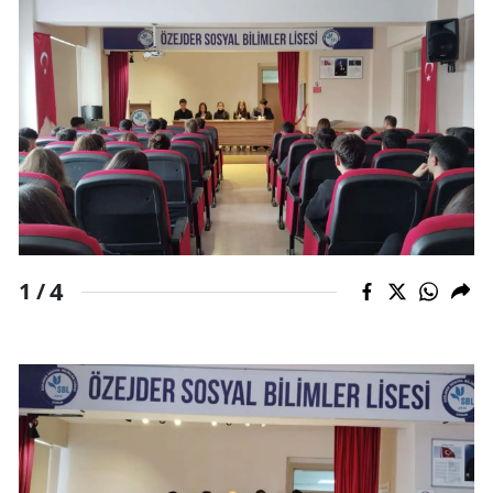
Malatya
Manisa
Kahramanmaraş
Mardin
Muğla
Muş
4
1 /
Nevşehir
Niğde
Ordu
Rize
Sakarya