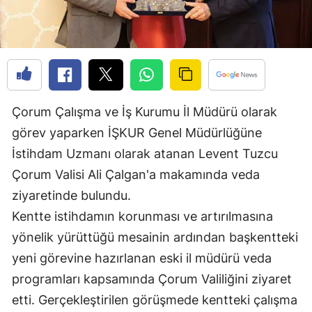
Edirne
Elazığ
Erzincan
Erzurum
Çorum Çalışma ve İş Kurumu İl Müdürü olarak
Eskişehir
görev yaparken İŞKUR Genel Müdürlüğüne
İstihdam Uzmanı olarak atanan Levent Tuzcu
Gaziantep
Çorum Valisi Ali Çalgan'a makamında veda
Giresun
ziyaretinde bulundu.
Kentte istihdamın korunması ve artırılmasına
Gümüşhane
yönelik yürüttüğü mesainin ardından başkentteki
Hakkari
yeni görevine hazırlanan eski il müdürü veda
Hatay
programları kapsamında Çorum Valiliğini ziyaret
etti. Gerçekleştirilen görüşmede kentteki çalışma
Isparta