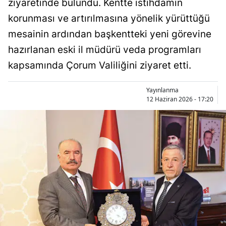
ziyaretinde bulundu. Kentte istihdamın
Bilecik
korunması ve artırılmasına yönelik yürüttüğü
Bingöl
mesainin ardından başkentteki yeni görevine
hazırlanan eski il müdürü veda programları
Bitlis
kapsamında Çorum Valiliğini ziyaret etti.
Bolu
Yayınlanma
Burdur
12 Haziran 2026 - 17:20
Bursa
Çanakkale
Çankırı
Çorum
Denizli
Diyarbakır