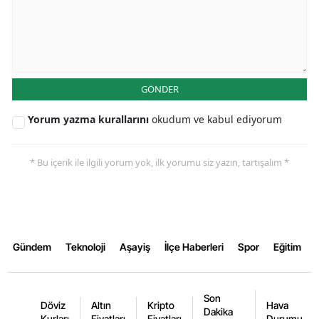
Malatya
Manisa
Kahramanmaraş
GÖNDER
Mardin
Yorum yazma kurallarını
okudum ve kabul ediyorum
Muğla
* Bu içerik ile ilgili yorum yok, ilk yorumu siz yazın, tartışalım *
Muş
Nevşehir
Niğde
Gündem
Teknoloji
Aşayiş
İlçe Haberleri
Spor
Eğitim
Ordu
Rize
Son
Döviz
Altın
Kripto
Hava
Dakika
Sakarya
Kurları
Fiyatları
Fiyatları
Durumu