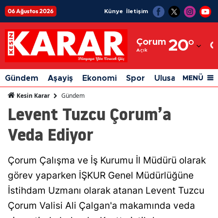
06 Ağustos 2026
Künye
İletişim
Adana
Çorum
20
°
Adıyaman
Açık
Afyonkarahisar
Gündem
Aşayiş
Ekonomi
Spor
Ulusal
Siyaset
MENÜ
Ağrı
Gündem
Kesin Karar
Levent Tuzcu Çorum’a
Amasya
Veda Ediyor
Ankara
Antalya
Çorum Çalışma ve İş Kurumu İl Müdürü olarak
Artvin
görev yaparken İŞKUR Genel Müdürlüğüne
Aydın
İstihdam Uzmanı olarak atanan Levent Tuzcu
Çorum Valisi Ali Çalgan'a makamında veda
Balıkesir