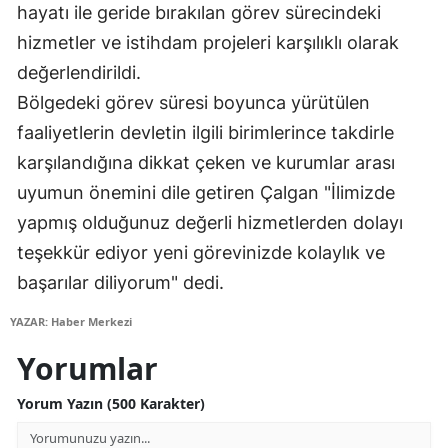
hayatı ile geride bırakılan görev sürecindeki
Mersin
hizmetler ve istihdam projeleri karşılıklı olarak
İstanbul
değerlendirildi.
Bölgedeki görev süresi boyunca yürütülen
İzmir
faaliyetlerin devletin ilgili birimlerince takdirle
Kars
karşılandığına dikkat çeken ve kurumlar arası
Kastamonu
uyumun önemini dile getiren Çalgan "İlimizde
yapmış olduğunuz değerli hizmetlerden dolayı
Kayseri
teşekkür ediyor yeni görevinizde kolaylık ve
Kırklareli
başarılar diliyorum" dedi.
Kırşehir
YAZAR: Haber Merkezi
Kocaeli
Yorumlar
Konya
Yorum Yazın (500 Karakter)
Kütahya