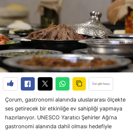
Edirne
Elazığ
Erzincan
Erzurum
Eskişehir
Gaziantep
Giresun
Gümüşhane
Çorum, gastronomi alanında uluslararası ölçekte
Hakkari
ses getirecek bir etkinliğe ev sahipliği yapmaya
Hatay
hazırlanıyor. UNESCO Yaratıcı Şehirler Ağı’na
gastronomi alanında dahil olması hedefiyle
Isparta