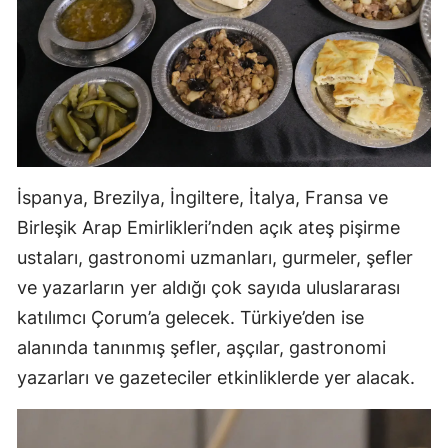
Malatya
Manisa
Kahramanmaraş
Mardin
Muğla
İspanya, Brezilya, İngiltere, İtalya, Fransa ve
Birleşik Arap Emirlikleri’nden açık ateş pişirme
Muş
ustaları, gastronomi uzmanları, gurmeler, şefler
Nevşehir
ve yazarların yer aldığı çok sayıda uluslararası
katılımcı Çorum’a gelecek. Türkiye’den ise
Niğde
alanında tanınmış şefler, aşçılar, gastronomi
Ordu
yazarları ve gazeteciler etkinliklerde yer alacak.
Rize
Sakarya