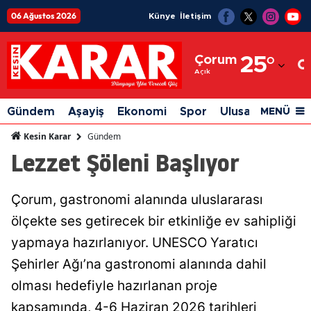
06 Ağustos 2026
Künye
İletişim
Adana
Çorum
25
°
Adıyaman
Açık
Afyonkarahisar
Gündem
Aşayiş
Ekonomi
Spor
Ulusal
Siyaset
MENÜ
Ağrı
Gündem
Kesin Karar
Lezzet Şöleni Başlıyor
Amasya
Ankara
Çorum, gastronomi alanında uluslararası
Antalya
ölçekte ses getirecek bir etkinliğe ev sahipliği
Artvin
yapmaya hazırlanıyor. UNESCO Yaratıcı
Şehirler Ağı’na gastronomi alanında dahil
Aydın
olması hedefiyle hazırlanan proje
Balıkesir
kapsamında, 4-6 Haziran 2026 tarihleri