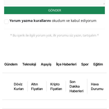
GÖNDER
Yorum yazma kurallarını
okudum ve kabul ediyorum
* Bu içerik ile ilgili yorum yok, ilk yorumu siz yazın, tartışalım *
Gündem
Teknoloji
Aşayiş
İlçe Haberleri
Spor
Eğitim
Son
Döviz
Altın
Kripto
Hava
Dakika
Kurları
Fiyatları
Fiyatları
Durumu
Haberleri