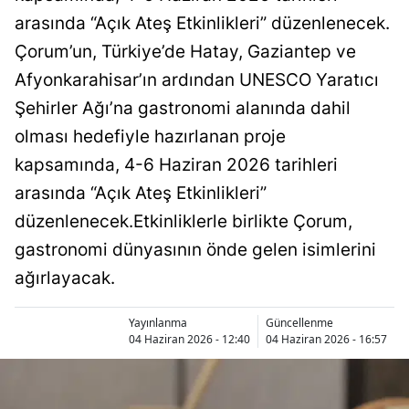
Bilecik
arasında “Açık Ateş Etkinlikleri” düzenlenecek.
Çorum’un, Türkiye’de Hatay, Gaziantep ve
Bingöl
Afyonkarahisar’ın ardından UNESCO Yaratıcı
Bitlis
Şehirler Ağı’na gastronomi alanında dahil
Bolu
olması hedefiyle hazırlanan proje
kapsamında, 4-6 Haziran 2026 tarihleri
Burdur
arasında “Açık Ateş Etkinlikleri”
Bursa
düzenlenecek.Etkinliklerle birlikte Çorum,
Çanakkale
gastronomi dünyasının önde gelen isimlerini
ağırlayacak.
Çankırı
Çorum
Yayınlanma
Güncellenme
04 Haziran 2026 - 12:40
04 Haziran 2026 - 16:57
Denizli
Diyarbakır