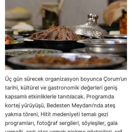
Samsun
Siirt
Sinop
Sivas
Tekirdağ
Tokat
Üç gün sürecek organizasyon boyunca Çorum’un
Trabzon
tarihi, kültürel ve gastronomik değerleri geniş
Tunceli
kapsamlı etkinliklerle tanıtılacak. Programda
kortej yürüyüşü, Bedesten Meydanı’nda ateş
Şanlıurfa
yakma töreni, Hitit medeniyeti temalı gezi
Uşak
programları, fotoğraf sergileri, söyleşiler, gala
Van
yemeği, açık ateş yemek pişirme gösterileri, şef