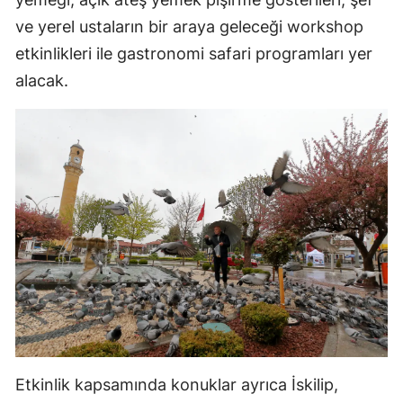
ve yerel ustaların bir araya geleceği workshop
Yozgat
etkinlikleri ile gastronomi safari programları yer
Zonguldak
alacak.
Aksaray
Bayburt
Karaman
Kırıkkale
Batman
Şırnak
Bartın
Ardahan
Etkinlik kapsamında konuklar ayrıca İskilip,
Iğdır