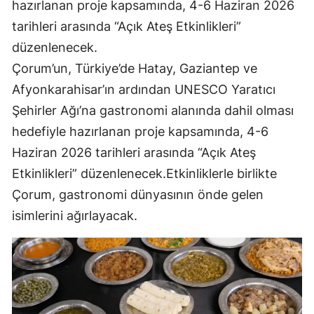
hazırlanan proje kapsamında, 4-6 Haziran 2026
Mersin
tarihleri arasında “Açık Ateş Etkinlikleri”
düzenlenecek.
İstanbul
Çorum’un, Türkiye’de Hatay, Gaziantep ve
İzmir
Afyonkarahisar’ın ardından UNESCO Yaratıcı
Kars
Şehirler Ağı’na gastronomi alanında dahil olması
hedefiyle hazırlanan proje kapsamında, 4-6
Kastamonu
Haziran 2026 tarihleri arasında “Açık Ateş
Kayseri
Etkinlikleri” düzenlenecek.Etkinliklerle birlikte
Kırklareli
Çorum, gastronomi dünyasının önde gelen
isimlerini ağırlayacak.
Kırşehir
Kocaeli
Konya
Kütahya