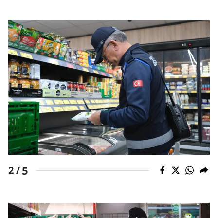
Mersin
İstanbul
İzmir
Kars
Kastamonu
Kayseri
Kırklareli
Kırşehir
5
2 /
Kocaeli
Konya
Kütahya