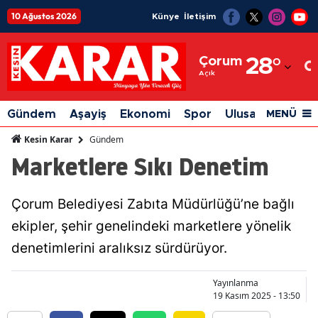
10 Ağustos 2026
Künye
İletişim
Adana
Çorum
28
°
Adıyaman
Açık
Afyonkarahisar
Gündem
Aşayiş
Ekonomi
Spor
Ulusal
Siyaset
MENÜ
Ağrı
Gündem
Kesin Karar
Marketlere Sıkı Denetim
Amasya
Ankara
Çorum Belediyesi Zabıta Müdürlüğü’ne bağlı
Antalya
ekipler, şehir genelindeki marketlere yönelik
Artvin
denetimlerini aralıksız sürdürüyor.
Aydın
Yayınlanma
19 Kasım 2025 - 13:50
Balıkesir