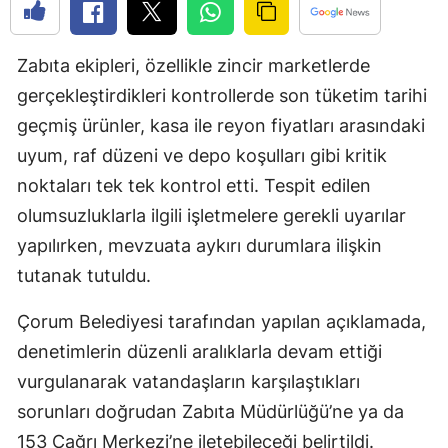
Bilecik
Bingöl
Zabıta ekipleri, özellikle zincir marketlerde
gerçekleştirdikleri kontrollerde son tüketim tarihi
Bitlis
geçmiş ürünler, kasa ile reyon fiyatları arasındaki
Bolu
uyum, raf düzeni ve depo koşulları gibi kritik
noktaları tek tek kontrol etti. Tespit edilen
Burdur
olumsuzluklarla ilgili işletmelere gerekli uyarılar
Bursa
yapılırken, mevzuata aykırı durumlara ilişkin
Çanakkale
tutanak tutuldu.
Çankırı
Çorum Belediyesi tarafından yapılan açıklamada,
Çorum
denetimlerin düzenli aralıklarla devam ettiği
vurgulanarak vatandaşların karşılaştıkları
Denizli
sorunları doğrudan Zabıta Müdürlüğü’ne ya da
Diyarbakır
153 Çağrı Merkezi’ne iletebileceği belirtildi.