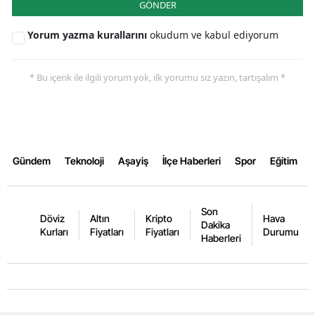
GÖNDER
Yalova
Yorum yazma kurallarını
okudum ve kabul ediyorum
Karabük
* Bu içerik ile ilgili yorum yok, ilk yorumu siz yazın, tartışalım *
Kilis
Osmaniye
Düzce
Gündem
Teknoloji
Aşayiş
İlçe Haberleri
Spor
Eğitim
Son
Döviz
Altın
Kripto
Hava
Dakika
Kurları
Fiyatları
Fiyatları
Durumu
Haberleri