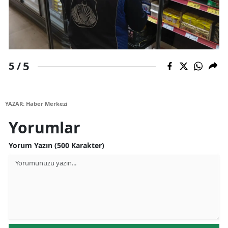
Yozgat
Zonguldak
Aksaray
5
5 /
Bayburt
Karaman
YAZAR: Haber Merkezi
Yorumlar
Kırıkkale
Batman
Yorum Yazın (500 Karakter)
Şırnak
Bartın
Ardahan
Iğdır