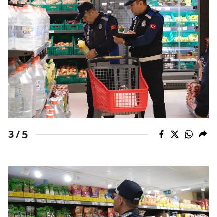
Malatya
Manisa
Kahramanmaraş
Mardin
Muğla
Muş
5
3 /
Nevşehir
Niğde
Ordu
Rize
Sakarya