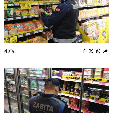
Samsun
Siirt
Sinop
Sivas
5
Tekirdağ
4 /
Tokat
Trabzon
Tunceli
Şanlıurfa
Uşak
Van