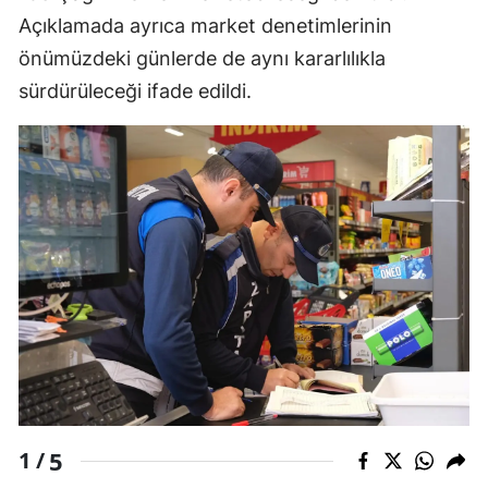
Açıklamada ayrıca market denetimlerinin
Edirne
önümüzdeki günlerde de aynı kararlılıkla
Elazığ
sürdürüleceği ifade edildi.
Erzincan
Erzurum
Eskişehir
Gaziantep
Giresun
Gümüşhane
Hakkari
Hatay
5
1 /
Isparta