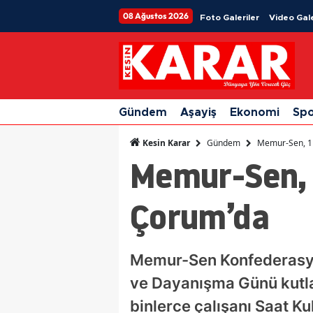
08 Ağustos 2026
Foto Galeriler
Video Gale
Gündem
Aşayiş
Ekonomi
Sp
Gündem
Memur-Sen, 1 
Kesin Karar
Memur-Sen, 
Çorum’da
Memur-Sen Konfederasyonu
ve Dayanışma Günü kutla
binlerce çalışanı Saat K