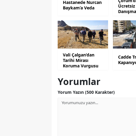
Çorum’da
Hastanede Nurcan
Ücretsiz
Baykam’a Veda
Danışma
Desteği
Vali Çalgan’dan
Cadde Tr
Tarihi Mirası
Kapanıy
Koruma Vurgusu
Yorumlar
Yorum Yazın (500 Karakter)