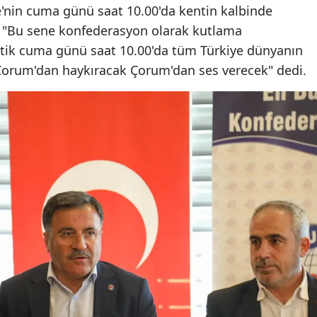
ye'nin cuma günü saat 10.00'da kentin kalbinde
Mersin
z "Bu sene konfederasyon olarak kutlama
İstanbul
ttik cuma günü saat 10.00'da tüm Türkiye dünyanın
orum'dan haykıracak Çorum'dan ses verecek" dedi.
İzmir
Kars
Kastamonu
Kayseri
Kırklareli
Kırşehir
Kocaeli
Konya
Kütahya