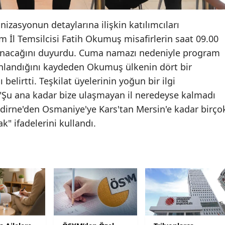
Yozgat
izasyonun detaylarına ilişkin katılımcıları
 İl Temsilcisi Fatih Okumuş misafirlerin saat 09.00
Zonguldak
şlanacağını duyurdu. Cuma namazı nedeniyle program
Aksaray
planlandığını kaydeden Okumuş ülkenin dört bir
belirtti. Teşkilat üyelerinin yoğun bir ilgi
Bayburt
"Şu ana kadar bize ulaşmayan il neredeyse kalmadı
Karaman
Edirne'den Osmaniye'ye Kars'tan Mersin'e kadar birço
Kırıkkale
k" ifadelerini kullandı.
Batman
Şırnak
Bartın
Ardahan
Iğdır