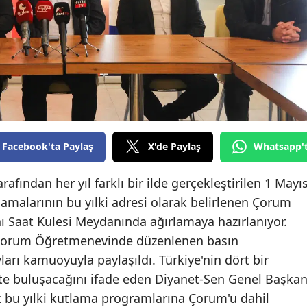
Edirne
Elazığ
Erzincan
Erzurum
Eskişehir
Facebook'ta Paylaş
X'de Paylaş
Whatsapp'
Gaziantep
ından her yıl farklı bir ilde gerçekleştirilen 1 Mayı
Giresun
alarının bu yılki adresi olarak belirlenen Çorum
Gümüşhane
ı Saat Kulesi Meydanında ağırlamaya hazırlanıyor.
Çorum Öğretmenevinde düzenlenen basın
Hakkari
arı kamuoyuyla paylaşıldı. Türkiye'nin dört bir
Hatay
tte buluşacağını ifade eden Diyanet-Sen Genel Başkan
k bu yılki kutlama programlarına Çorum'u dahil
Isparta