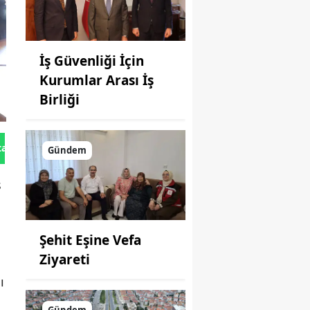
İş Güvenliği İçin
Kurumlar Arası İş
Birliği
tan Gönder
Gündem
s
Şehit Eşine Vefa
Ziyareti
ı
Gündem