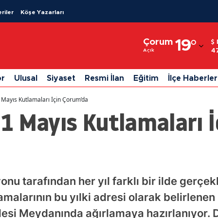
riler
Köşe Yazarları
Adana
Çorum
19
°
Adıyaman
4
Açık
Afyonkarahisar
or
Ulusal
Siyaset
Resmi İlan
Eğitim
İlçe Haberler
Ağrı
Mayıs Kutlamaları İçin Çorum’da
Amasya
1 Mayıs Kutlamaları İ
Ankara
Antalya
Artvin
 tarafından her yıl farklı bir ilde gerçek
Aydın
malarının bu yılki adresi olarak belirlen
Balıkesir
ulesi Meydanında ağırlamaya hazırlanıyor.