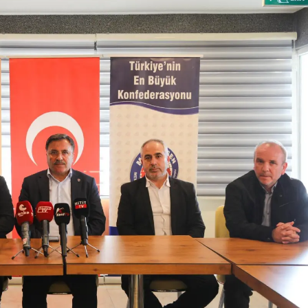
Samsun
Siirt
Sinop
Sivas
Tekirdağ
Tokat
Trabzon
Tunceli
Şanlıurfa
Uşak
Van