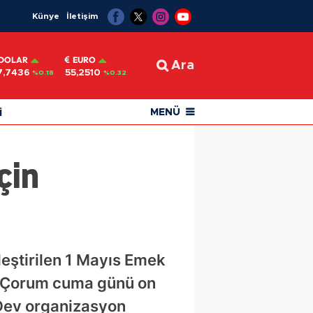
Künye
İletişim
DOLAR
EURO
Ara
7,7436
55,2510
%0.18
%0.32
i
MENÜ
çin
leştirilen 1 Mayıs Emek
en Çorum cuma günü on
 Dev organizasyon