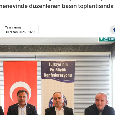
nevinde düzenlenen basın toplantısında 
Bilecik
Bingöl
Bitlis
Yayınlanma
30 Nisan 2026 - 16:00
Bolu
Burdur
Bursa
Çanakkale
Çankırı
Çorum
Denizli
Diyarbakır