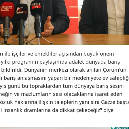
Malatya
Manisa
Kahramanmaraş
Mardin
ı ile işçiler ve emekliler açısından büyük önem
Muğla
u yılki programın paylaşımda adalet dünyada barış
Muş
 bildirildi. Dünyanın merkezi olarak anılan Çorum'un
ılı barış anlaşmasını yapan bir medeniyete ev sahipliğ
Nevşehir
Mayıs günü bu topraklardan tüm dünyaya barış sesini
Niğde
Emeğin ve mazlumların sesi olacaklarına işaret eden
özlük haklarına ilişkin taleplerin yanı sıra Gazze başt
Ordu
 insanlık dramlarına da dikkat çekeceğiz" diye
Rize
Sakarya