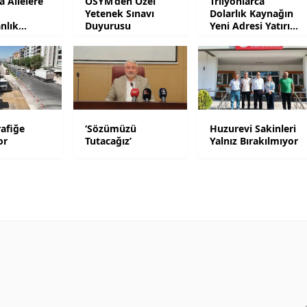
 Ailelere
ÖSYM’den Özel
Trilyonlarca
Yetenek Sınavı
Dolarlık Kaynağın
nlık
Duyurusu
Yeni Adresi Yatırım
Yalova
Olacak
Karabük
Kilis
Osmaniye
afiğe
‘Sözümüzü
Huzurevi Sakinleri
Düzce
or
Tutacağız’
Yalnız Bırakılmıyor