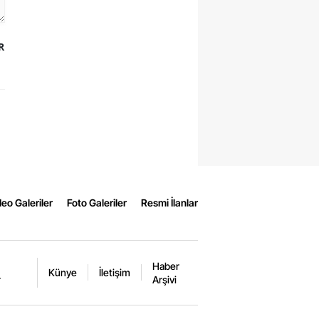
R
eo Galeriler
Foto Galeriler
Resmi İlanlar
Haber
Künye
İletişim
r
Arşivi