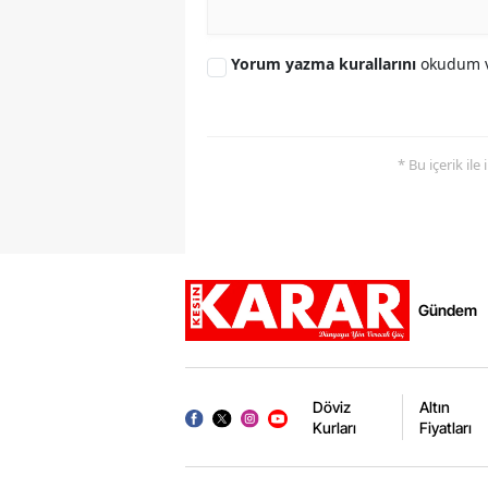
Yorum yazma kurallarını
okudum v
* Bu içerik ile
Gündem
Döviz
Altın
Kurları
Fiyatları