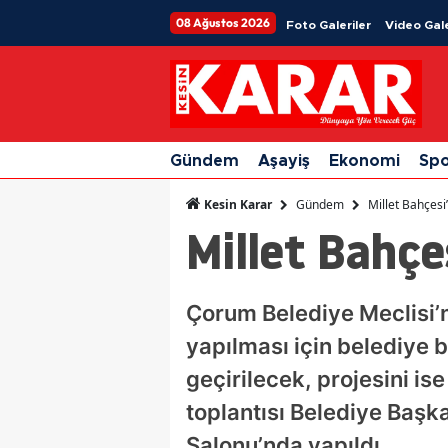
08 Ağustos 2026
Foto Galeriler
Video Gale
Gündem
Aşayiş
Ekonomi
Sp
Gündem
Millet Bahçesi
Kesin Karar
Millet Bahçe
Çorum Belediye Meclisi’n
yapılması için belediye b
geçirilecek, projesini is
toplantısı Belediye Başka
Salonu’nda yapıldı.