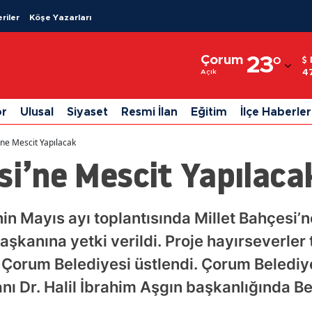
riler
Köşe Yazarları
Adana
Çorum
23
°
Adıyaman
4
Açık
Afyonkarahisar
or
Ulusal
Siyaset
Resmi İlan
Eğitim
İlçe Haberler
Ağrı
’ne Mescit Yapılacak
Amasya
si’ne Mescit Yapılaca
Ankara
Antalya
in Mayıs ayı toplantısında Millet Bahçesi’
aşkanına yetki verildi. Proje hayırseverler
Artvin
e Çorum Belediyesi üstlendi. Çorum Belediy
Aydın
nı Dr. Halil İbrahim Aşgın başkanlığında Be
Balıkesir