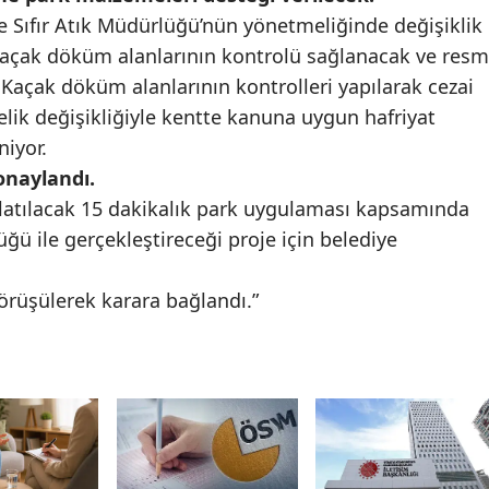
ve Sıfır Atık Müdürlüğü’nün yönetmeliğinde değişiklik
Samsun
açak döküm alanlarının kontrolü sağlanacak ve resm
Siirt
Kaçak döküm alanlarının kontrolleri yapılarak cezai
lik değişikliğiyle kentte kanuna uygun hafriyat
Sinop
iyor.
Sivas
onaylandı.
latılacak 15 dakikalık park uygulaması kapsamında
Tekirdağ
ğü ile gerçekleştireceği proje için belediye
Tokat
 görüşülerek karara bağlandı.”
Trabzon
Tunceli
Şanlıurfa
Uşak
Van