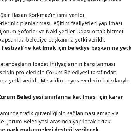
Malatya
Şair Hasan Korkmaz’ın ismi verildi.
Manisa
etlerinin planlanması, eğitim faaliyetleri yapılması
Çorum Şoförler ve Nakliyeciler Odası ortak hizmet
Kahramanmaraş
 kapsamda belediye başkanına yetki verildi.
Mardin
estivali’ne katılmak için belediye başkanına yetk
Muğla
vatandaşların ibadet ihtiyaçlarının karşılanması
Muş
scidin projelerinin Çorum Belediyesi tarafından
na yetki verildi. Mescidin hayırseverlerin katkılarıyla
Nevşehir
Niğde
orum Belediyesi sınırlarına katılması için karar
Ordu
amında trafik güvenliğinin sağlanması amacıyla
Rize
le Çorum Belediyesi arasında yapılacak ortak
e park malzemeleri desteği verilecek.
Sakarya