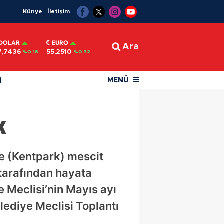
Künye
İletişim
DOLAR
EURO
Ara
7,7436
55,2510
%0.18
%0.32
i
MENÜ
k
ne (Kentpark) mescit
 tarafından hayata
e Meclisi’nin Mayıs ayı
lediye Meclisi Toplantı