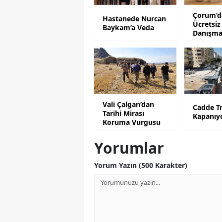
Çorum’da
Hastanede Nurcan
Ücretsiz
Baykam’a Veda
Danışma
Desteği
Vali Çalgan’dan
Cadde Tr
Tarihi Mirası
Kapanıy
Koruma Vurgusu
Yorumlar
Yorum Yazın (500 Karakter)