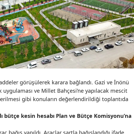
Mersin
İstanbul
İzmir
Kars
Kastamonu
Kayseri
ddeler görüşülerek karara bağlandı. Gazi ve İnönü
Kırklareli
rk uygulaması ve Millet Bahçesi’ne yapılacak mescit
Kırşehir
erilmesi gibi konuların değerlendirildiği toplantıda
Kocaeli
lı bütçe kesin hesabı Plan ve Bütçe Komisyonu’na
Konya
Kütahya
aç bağış yapıldı. Araçlar şartla bağışlandığı ifade