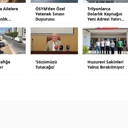
 Ailelere
ÖSYM’den Özel
Trilyonlarca
Yozgat
Yetenek Sınavı
Dolarlık Kaynağın
nlık
Duyurusu
Yeni Adresi Yatırım
Zonguldak
Olacak
Aksaray
Bayburt
Karaman
afiğe
‘Sözümüzü
Huzurevi Sakinleri
or
Tutacağız’
Yalnız Bırakılmıyor
Kırıkkale
Batman
Şırnak
Bartın
Ardahan
Iğdır