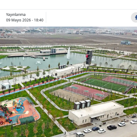
Bilecik
Yayınlanma
Bingöl
09 Mayıs 2026 - 18:40
Bitlis
Bolu
Burdur
Bursa
Çanakkale
Çankırı
Çorum
Denizli
Diyarbakır