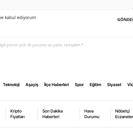
Yalova
e kabul ediyorum
GÖNDE
Karabük
Kilis
 ilgili yorum yok, ilk yorumu siz yazın, tartışalım *
Osmaniye
Düzce
Teknoloji
Aşayiş
İlçe Haberleri
Spor
Eğitim
Siyaset
Vid
Kripto
Son Dakika
Hava
Nöbetçi
Fiyatları
Haberleri
Durumu
Eczanele