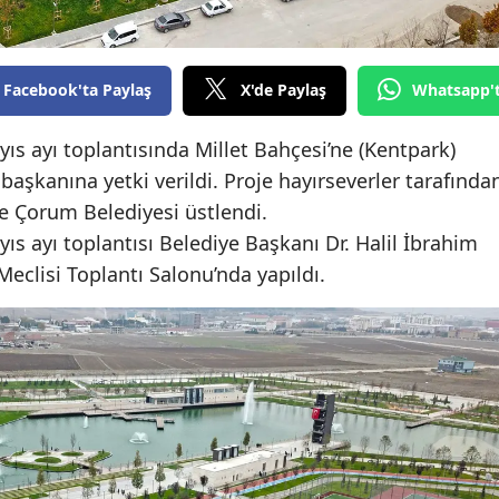
Edirne
Elazığ
Facebook'ta Paylaş
X'de Paylaş
Whatsapp'
Erzincan
ıs ayı toplantısında Millet Bahçesi’ne (Kentpark)
Erzurum
başkanına yetki verildi. Proje hayırseverler tarafında
se Çorum Belediyesi üstlendi.
Eskişehir
ıs ayı toplantısı Belediye Başkanı Dr. Halil İbrahim
Gaziantep
eclisi Toplantı Salonu’nda yapıldı.
Giresun
Gümüşhane
Hakkari
Hatay
Isparta