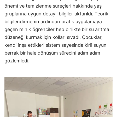
önemi ve temizlenme süreçleri hakkında yaş
Edirne
gruplarına uygun detaylı bilgiler aktarıldı. Teorik
Elazığ
bilgilendirmenin ardından pratik uygulamaya
Erzincan
geçen minik öğrenciler hep birlikte bir su arıtma
düzeneği kurmak için kolları sıvadı. Çocuklar,
Erzurum
kendi inşa ettikleri sistem sayesinde kirli suyun
Eskişehir
berrak bir hale dönüşüm sürecini adım adım
Gaziantep
gözlemledi.
Giresun
Gümüşhane
Hakkari
Hatay
Isparta