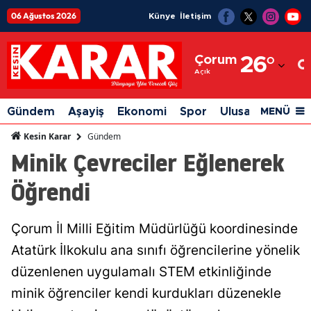
06 Ağustos 2026
Künye
İletişim
Adana
Çorum
26
°
Adıyaman
Açık
Afyonkarahisar
Gündem
Aşayiş
Ekonomi
Spor
Ulusal
Siyaset
MENÜ
Ağrı
Gündem
Kesin Karar
Minik Çevreciler Eğlenerek
Amasya
Öğrendi
Ankara
Antalya
Çorum İl Milli Eğitim Müdürlüğü koordinesinde
Artvin
Atatürk İlkokulu ana sınıfı öğrencilerine yönelik
Aydın
düzenlenen uygulamalı STEM etkinliğinde
minik öğrenciler kendi kurdukları düzenekle
Balıkesir