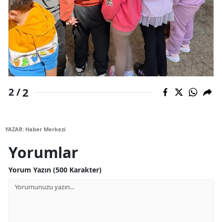
Samsun
Siirt
Sinop
Sivas
2
2 /
Tekirdağ
Tokat
YAZAR: Haber Merkezi
Trabzon
Yorumlar
Tunceli
Yorum Yazın (500 Karakter)
Şanlıurfa
Uşak
Van