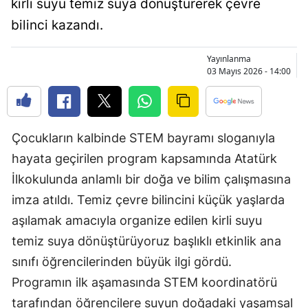
kirli suyu temiz suya dönüştürerek çevre
Bilecik
bilinci kazandı.
Bingöl
Yayınlanma
Bitlis
03 Mayıs 2026 - 14:00
Bolu
Burdur
Çocukların kalbinde STEM bayramı sloganıyla
Bursa
hayata geçirilen program kapsamında Atatürk
İlkokulunda anlamlı bir doğa ve bilim çalışmasına
Çanakkale
imza atıldı. Temiz çevre bilincini küçük yaşlarda
Çankırı
aşılamak amacıyla organize edilen kirli suyu
Çorum
temiz suya dönüştürüyoruz başlıklı etkinlik ana
sınıfı öğrencilerinden büyük ilgi gördü.
Denizli
Programın ilk aşamasında STEM koordinatörü
Diyarbakır
tarafından öğrencilere suyun doğadaki yaşamsal