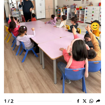
Mersin
İstanbul
İzmir
Kars
Kastamonu
Kayseri
Kırklareli
Kırşehir
Kocaeli
Konya
2
1 /
Kütahya