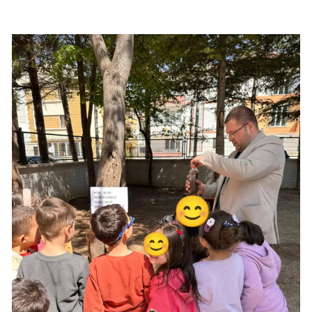
Malatya
Manisa
Kahramanmaraş
Mardin
Muğla
Muş
Nevşehir
Niğde
Ordu
Rize
Sakarya