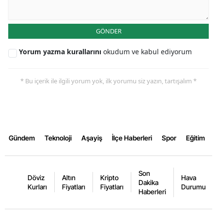
Yozgat
GÖNDER
Zonguldak
Yorum yazma kurallarını
okudum ve kabul ediyorum
Aksaray
Bayburt
* Bu içerik ile ilgili yorum yok, ilk yorumu siz yazın, tartışalım *
Karaman
Kırıkkale
Batman
Gündem
Teknoloji
Aşayiş
İlçe Haberleri
Spor
Eğitim
Şırnak
Son
Bartın
Döviz
Altın
Kripto
Hava
Dakika
Kurları
Fiyatları
Fiyatları
Durumu
Haberleri
Ardahan
Iğdır