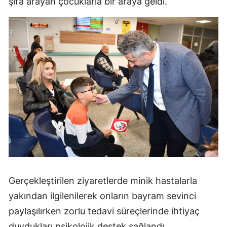
şifa arayan çocuklarla bir araya geldi.
Mersin
İstanbul
İzmir
Kars
Kastamonu
Kayseri
Kırklareli
Kırşehir
Gerçekleştirilen ziyaretlerde minik hastalarla
Kocaeli
yakından ilgilenilerek onların bayram sevinci
Konya
paylaşılırken zorlu tedavi süreçlerinde ihtiyaç
Kütahya
duydukları psikolojik destek sağlandı.