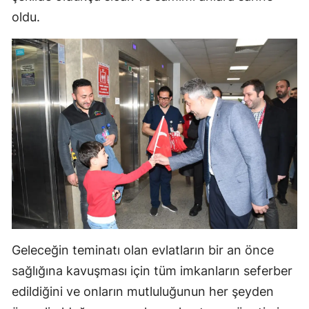
oldu.
Samsun
Siirt
Sinop
Sivas
Tekirdağ
Tokat
Trabzon
Tunceli
Geleceğin teminatı olan evlatların bir an önce
Şanlıurfa
sağlığına kavuşması için tüm imkanların seferber
Uşak
edildiğini ve onların mutluluğunun her şeyden
Van