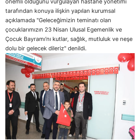
önemli olduğunu vurgulayan hastane yönetimi
tarafından konuya ilişkin yapılan kurumsal
Yozgat
açıklamada "Geleceğimizin teminatı olan
Zonguldak
çocuklarımızın 23 Nisan Ulusal Egemenlik ve
Aksaray
Çocuk Bayramı’nı kutlar, sağlık, mutluluk ve neşe
dolu bir gelecek dileriz" denildi.
Bayburt
Karaman
Kırıkkale
Batman
Şırnak
Bartın
Ardahan
Iğdır