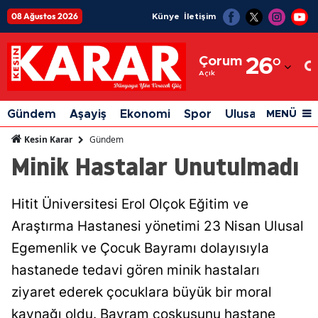
08 Ağustos 2026
Künye
İletişim
Adana
Çorum
26
°
Adıyaman
Açık
Afyonkarahisar
Gündem
Aşayiş
Ekonomi
Spor
Ulusal
Siyaset
MENÜ
Ağrı
Gündem
Kesin Karar
Minik Hastalar Unutulmadı
Amasya
Ankara
Hitit Üniversitesi Erol Olçok Eğitim ve
Antalya
Araştırma Hastanesi yönetimi 23 Nisan Ulusal
Artvin
Egemenlik ve Çocuk Bayramı dolayısıyla
hastanede tedavi gören minik hastaları
Aydın
ziyaret ederek çocuklara büyük bir moral
Balıkesir
kaynağı oldu. Bayram coşkusunu hastane