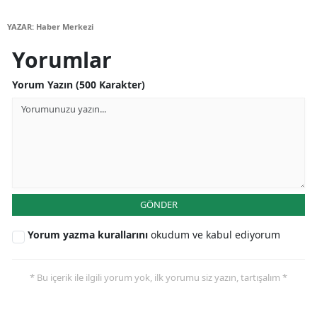
YAZAR: Haber Merkezi
Yalova
Yorumlar
Karabük
Yorum Yazın (500 Karakter)
Kilis
Osmaniye
Düzce
GÖNDER
Yorum yazma kurallarını
okudum ve kabul ediyorum
* Bu içerik ile ilgili yorum yok, ilk yorumu siz yazın, tartışalım *