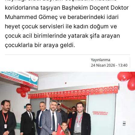
Bilecik
koridorlarına taşıyan Başhekim Doçent Doktor
Muhammed Gömeç ve beraberindeki idari
Bingöl
heyet çocuk servisleri ile kadın doğum ve
Bitlis
çocuk acil birimlerinde yatarak şifa arayan
Bolu
çocuklarla bir araya geldi.
Burdur
Yayınlanma
24 Nisan 2026 - 13:40
Bursa
Çanakkale
Çankırı
Çorum
Denizli
Diyarbakır