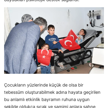
Malatya
Manisa
Kahramanmaraş
Mardin
Muğla
Muş
Nevşehir
Niğde
Çocukların yüzlerinde küçük de olsa bir
Ordu
tebessüm oluşturabilmek adına hayata geçirilen
Rize
bu anlamlı etkinlik bayramın ruhuna uygun
Sakarya
şekilde oldukça sıcak ve samimi anlara sahne