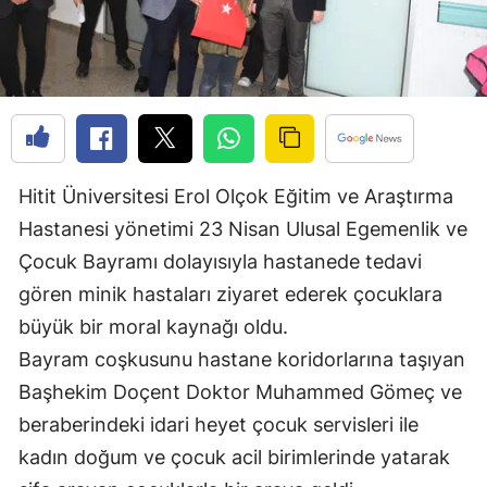
Edirne
Elazığ
Erzincan
Erzurum
Hitit Üniversitesi Erol Olçok Eğitim ve Araştırma
Eskişehir
Hastanesi yönetimi 23 Nisan Ulusal Egemenlik ve
Gaziantep
Çocuk Bayramı dolayısıyla hastanede tedavi
gören minik hastaları ziyaret ederek çocuklara
Giresun
büyük bir moral kaynağı oldu.
Gümüşhane
Bayram coşkusunu hastane koridorlarına taşıyan
Hakkari
Başhekim Doçent Doktor Muhammed Gömeç ve
beraberindeki idari heyet çocuk servisleri ile
Hatay
kadın doğum ve çocuk acil birimlerinde yatarak
Isparta