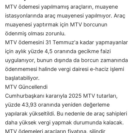
MTV ödemesi yapılmamış araçların, muayene
Mersin
istasyonlarında araç muayenesi yapılmıyor. Araç
İstanbul
muayenesi yaptırmak için MTV borcunun
İzmir
ödenmiş olması zorunlu.
MTV ödemesini 31 Temmuz'a kadar yapmayanlar
Kars
için aylık yüzde 4,5 oranında gecikme faizi
Kastamonu
uygulanıyor, bunun dışında da borcun zamanında
ödenmemesi halinde vergi dairesi e-haciz işlemi
Kayseri
başlatabiliyor.
Kırklareli
MTV Güncellendi
Kırşehir
Cumhurbaşkanı kararıyla 2025 MTV tutarları,
yüzde 43,93 oranında yeniden değerleme
Kocaeli
yapılarak yükseltildi. Bu nedenle de araç sahipleri
Konya
daha yüksek vergi yapmak durumunda kalacak.
Kütahya
MTV ödemeleri araçların fiyatına, silindir