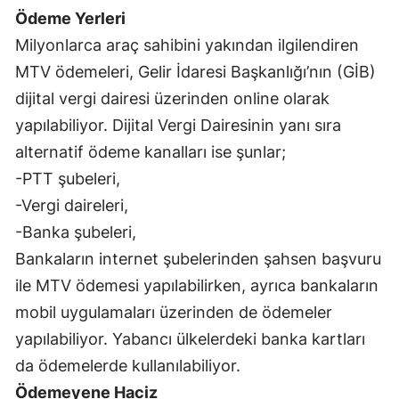
Ödeme Yerleri
Edirne
Milyonlarca araç sahibini yakından ilgilendiren
Elazığ
MTV ödemeleri, Gelir İdaresi Başkanlığı’nın (GİB)
Erzincan
dijital vergi dairesi üzerinden online olarak
yapılabiliyor. Dijital Vergi Dairesinin yanı sıra
Erzurum
alternatif ödeme kanalları ise şunlar;
Eskişehir
-PTT şubeleri,
Gaziantep
-Vergi daireleri,
-Banka şubeleri,
Giresun
Bankaların internet şubelerinden şahsen başvuru
Gümüşhane
ile MTV ödemesi yapılabilirken, ayrıca bankaların
mobil uygulamaları üzerinden de ödemeler
Hakkari
yapılabiliyor. Yabancı ülkelerdeki banka kartları
Hatay
da ödemelerde kullanılabiliyor.
Isparta
Ödemeyene Haciz