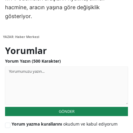
hacmine, aracın yaşına göre değişiklik
Malatya
gösteriyor.
Manisa
Kahramanmaraş
YAZAR: Haber Merkezi
Mardin
Yorumlar
Muğla
Yorum Yazın (500 Karakter)
Muş
Nevşehir
Niğde
Ordu
GÖNDER
Rize
Yorum yazma kurallarını
okudum ve kabul ediyorum
Sakarya