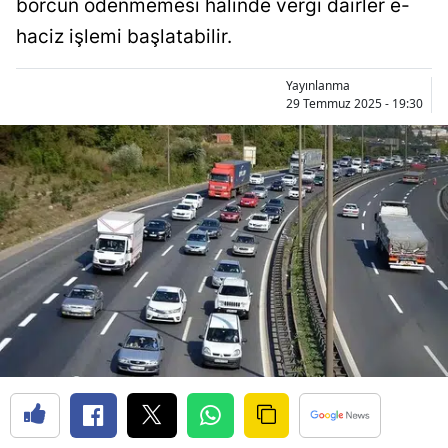
borcun ödenmemesi halinde vergi dairler e-
Bilecik
haciz işlemi başlatabilir.
Bingöl
Yayınlanma
Bitlis
29 Temmuz 2025 - 19:30
Bolu
Burdur
Bursa
Çanakkale
Çankırı
Çorum
Denizli
Diyarbakır