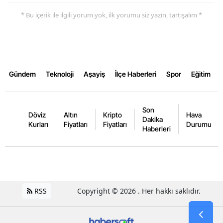
* Bu içerik ile ilgili yorum yok, ilk yorumu siz yazın, tartışalım *
Samsun
Siirt
Sinop
Gündem
Teknoloji
Aşayiş
İlçe Haberleri
Spor
Eğitim
Sivas
Tekirdağ
Son
Döviz
Altın
Kripto
Hava
Tokat
Dakika
Kurları
Fiyatları
Fiyatları
Durumu
Haberleri
Trabzon
Tunceli
Şanlıurfa
RSS
Copyright © 2026 . Her hakkı saklıdır.
Uşak
Van