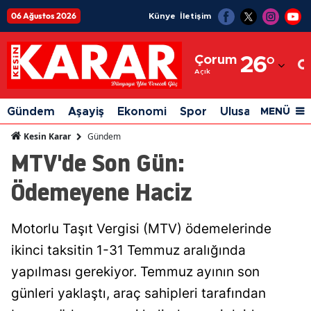
06 Ağustos 2026
Künye
İletişim
Adana
Çorum
26
°
Adıyaman
Açık
Afyonkarahisar
Gündem
Aşayiş
Ekonomi
Spor
Ulusal
Siyaset
MENÜ
Ağrı
Gündem
Kesin Karar
MTV'de Son Gün:
Amasya
Ödemeyene Haciz
Ankara
Antalya
Motorlu Taşıt Vergisi (MTV) ödemelerinde
Artvin
ikinci taksitin 1-31 Temmuz aralığında
Aydın
yapılması gerekiyor. Temmuz ayının son
günleri yaklaştı, araç sahipleri tarafından
Balıkesir