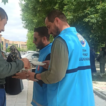
Mersin
İstanbul
İzmir
Kars
Kastamonu
Kayseri
Kırklareli
Kırşehir
Kocaeli
Konya
Kütahya