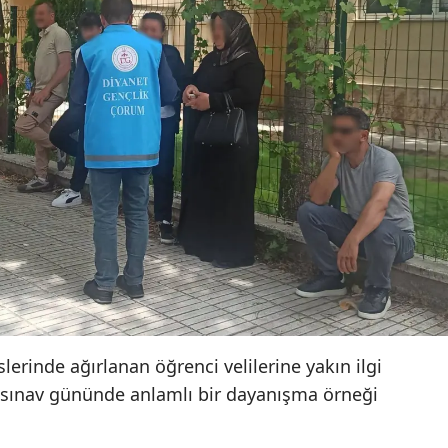
Samsun
Siirt
Sinop
Sivas
Tekirdağ
Tokat
Trabzon
Tunceli
Şanlıurfa
slerinde ağırlanan öğrenci velilerine yakın ilgi
 sınav gününde anlamlı bir dayanışma örneği
Uşak
Van