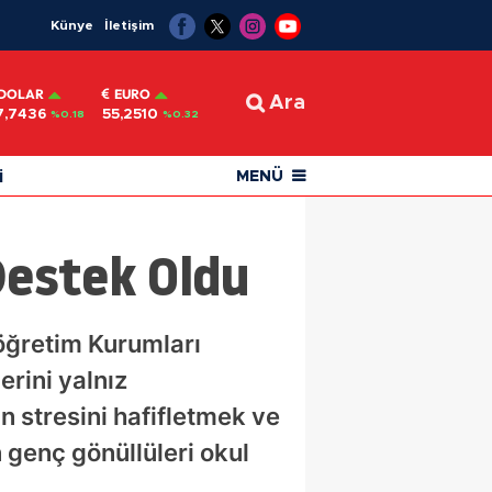
Künye
İletişim
DOLAR
EURO
Ara
7,7436
55,2510
%0.18
%0.32
i
MENÜ
Destek Oldu
öğretim Kurumları
erini yalnız
n stresini hafifletmek ve
 genç gönüllüleri okul