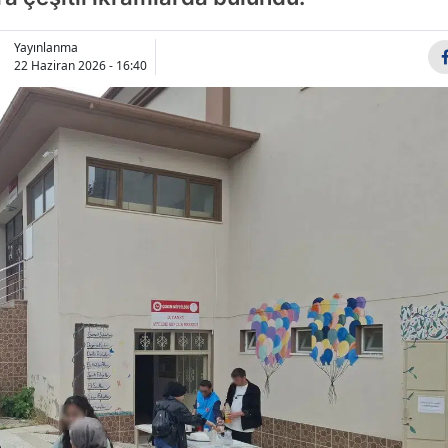
Bilecik
Yayınlanma
Bingöl
22 Haziran 2026 - 16:40
Bitlis
Bolu
Burdur
Bursa
Çanakkale
Çankırı
Çorum
Denizli
Diyarbakır