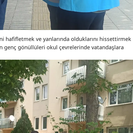
Malatya
Manisa
Kahramanmaraş
ini hafifletmek ve yanlarında olduklarını hissettirmek
Mardin
n genç gönüllüleri okul çevrelerinde vatandaşlara
Muğla
Muş
Nevşehir
Niğde
Ordu
Rize
Sakarya