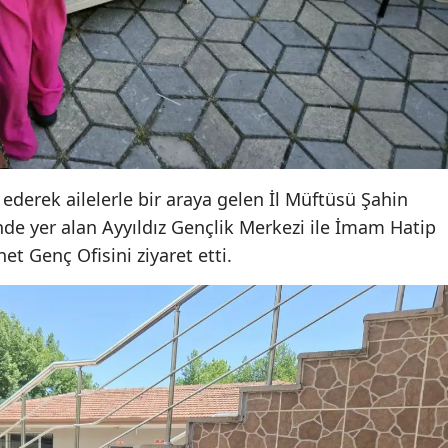
Yalova
Karabük
Kilis
Osmaniye
 ederek ailelerle bir araya gelen İl Müftüsü Şahin
Düzce
de yer alan Ayyıldız Gençlik Merkezi ile İmam Hatip
et Genç Ofisini ziyaret etti.