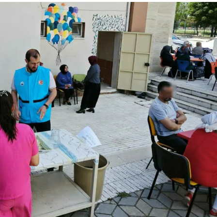
Yozgat
Zonguldak
Aksaray
Bayburt
Karaman
Kırıkkale
Batman
Şırnak
Bartın
Ardahan
Iğdır