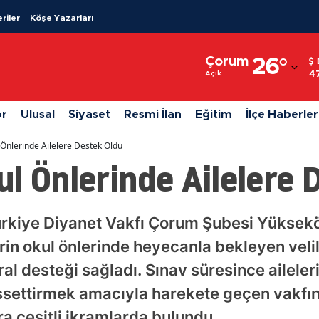
riler
Köşe Yazarları
Adana
Çorum
26
°
Adıyaman
4
Açık
Afyonkarahisar
or
Ulusal
Siyaset
Resmi İlan
Eğitim
İlçe Haberler
Ağrı
 Önlerinde Ailelere Destek Oldu
Amasya
l Önlerinde Ailelere 
Ankara
Antalya
ürkiye Diyanet Vakfı Çorum Şubesi Yüksek
rin okul önlerinde heyecanla bekleyen velil
Artvin
l desteği sağladı. Sınav süresince aileleri
Aydın
issettirmek amacıyla harekete geçen vakfın
Balıkesir
a çeşitli ikramlarda bulundu.