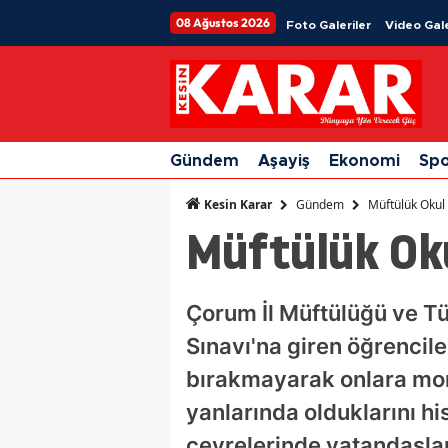
08 Ağustos 2026
Foto Galeriler
Video Gale
Gündem
Aşayiş
Ekonomi
Sp
Gündem
Müftülük Okul
Kesin Karar
Müftülük Oku
Çorum İl Müftülüğü ve T
Sınavı'na giren öğrencile
bırakmayarak onlara mora
yanlarında olduklarını h
çevrelerinde vatandaşlar