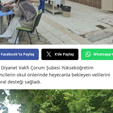
Edirne
Elazığ
Erzincan
Erzurum
Eskişehir
Facebook'ta Paylaş
X'de Paylaş
Whatsapp'
Gaziantep
e Diyanet Vakfı Çorum Şubesi Yükseköğretim
Giresun
ncilerin okul önlerinde heyecanla bekleyen velilerini
Gümüşhane
ral desteği sağladı.
Hakkari
Hatay
Isparta