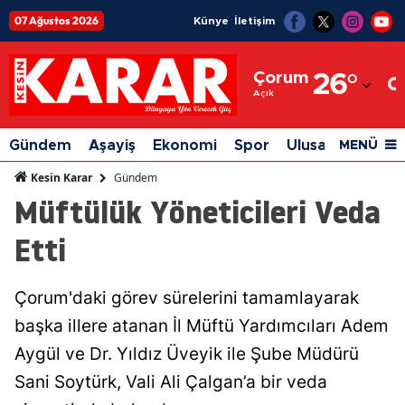
07 Ağustos 2026
Künye
İletişim
Adana
Çorum
26
°
Adıyaman
Açık
Afyonkarahisar
Gündem
Aşayiş
Ekonomi
Spor
Ulusal
Siyaset
MENÜ
Ağrı
Gündem
Kesin Karar
Müftülük Yöneticileri Veda
Amasya
Etti
Ankara
Antalya
Çorum'daki görev sürelerini tamamlayarak
Artvin
başka illere atanan İl Müftü Yardımcıları Adem
Aydın
Aygül ve Dr. Yıldız Üveyik ile Şube Müdürü
Sani Soytürk, Vali Ali Çalgan’a bir veda
Balıkesir