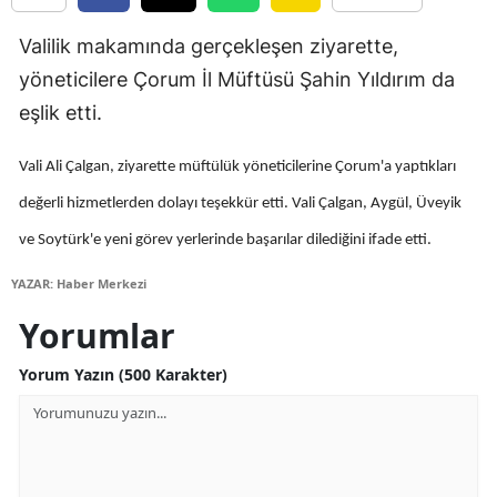
Edirne
Valilik makamında gerçekleşen ziyarette,
Elazığ
yöneticilere Çorum İl Müftüsü Şahin Yıldırım da
eşlik etti.
Erzincan
Erzurum
Vali Ali Çalgan, ziyarette müftülük yöneticilerine Çorum'a yaptıkları
değerli hizmetlerden dolayı teşekkür etti. Vali Çalgan, Aygül, Üveyik
Eskişehir
ve Soytürk'e yeni görev yerlerinde başarılar dilediğini ifade etti.
Gaziantep
YAZAR: Haber Merkezi
Giresun
Yorumlar
Gümüşhane
Yorum Yazın (500 Karakter)
Hakkari
Hatay
Isparta