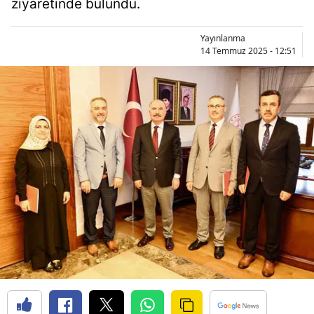
ziyaretinde bulundu.
Bilecik
Yayınlanma
Bingöl
14 Temmuz 2025 - 12:51
Bitlis
Bolu
Burdur
Bursa
Çanakkale
Çankırı
Çorum
Denizli
Diyarbakır