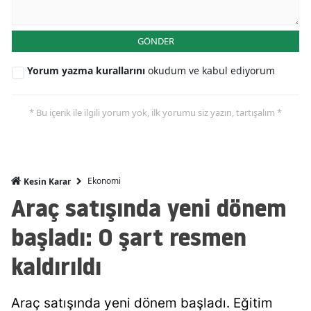
Mersin
GÖNDER
İstanbul
Yorum yazma kurallarını
okudum ve kabul ediyorum
İzmir
Kars
* Bu içerik ile ilgili yorum yok, ilk yorumu siz yazın, tartışalım *
Kastamonu
Kayseri
Ekonomi
Kesin Karar
Kırklareli
Araç satışında yeni dönem
Kırşehir
başladı: O şart resmen
Kocaeli
kaldırıldı
Konya
Araç satışında yeni dönem başladı. Eğitim
Kütahya