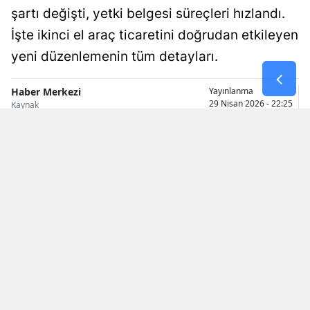
şartı değişti, yetki belgesi süreçleri hızlandı.
Malatya
İşte ikinci el araç ticaretini doğrudan etkileyen
Manisa
yeni düzenlemenin tüm detayları.
Kahramanmaraş
Haber Merkezi
Yayınlanma
29 Nisan 2026 - 22:25
Kaynak
Mardin
Muğla
Muş
Nevşehir
Niğde
Ordu
Rize
Sakarya