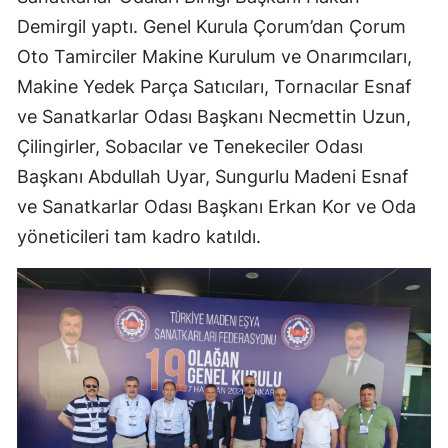
Demirgil yaptı. Genel Kurula Çorum’dan Çorum
Mersin
Oto Tamirciler Makine Kurulum ve Onarımcıları,
İstanbul
Makine Yedek Parça Satıcıları, Tornacılar Esnaf
İzmir
ve Sanatkarlar Odası Başkanı Necmettin Uzun,
Çilingirler, Sobacılar ve Tenekeciler Odası
Kars
Başkanı Abdullah Uyar, Sungurlu Madeni Esnaf
Kastamonu
ve Sanatkarlar Odası Başkanı Erkan Kor ve Oda
Kayseri
yöneticileri tam kadro katıldı.
Kırklareli
Kırşehir
Kocaeli
Konya
Kütahya