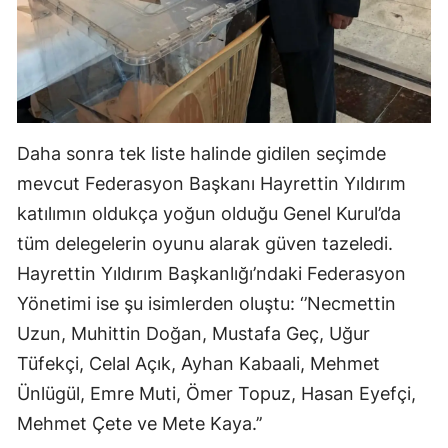
Yozgat
Zonguldak
Aksaray
Daha sonra tek liste halinde gidilen seçimde
Bayburt
mevcut Federasyon Başkanı Hayrettin Yıldırım
Karaman
katılımın oldukça yoğun olduğu Genel Kurul’da
Kırıkkale
tüm delegelerin oyunu alarak güven tazeledi.
Hayrettin Yıldırım Başkanlığı’ndaki Federasyon
Batman
Yönetimi ise şu isimlerden oluştu: ‘’Necmettin
Şırnak
Uzun, Muhittin Doğan, Mustafa Geç, Uğur
Tüfekçi, Celal Açık, Ayhan Kabaali, Mehmet
Bartın
Ünlügül, Emre Muti, Ömer Topuz, Hasan Eyefçi,
Ardahan
Mehmet Çete ve Mete Kaya.’’
Iğdır