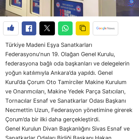
Edirne
Elazığ
Erzincan
Türkiye Madeni Eşya Sanatkarları
Erzurum
Federasyonu'nun 19. Olağan Genel Kurulu,
Eskişehir
federasyona bağlı oda başkanları ve delegelerin
Gaziantep
yoğun katılımıyla Ankara’da yapıldı. Genel
Kurul’da Çorum Oto Tamirciler Makine Kurulum
Giresun
ve Onarımcıları, Makine Yedek Parça Satıcıları,
Gümüşhane
Tornacılar Esnaf ve Sanatkarlar Odası Başkanı
Hakkari
Necmettin Uzun, Federasyon yönetimine girerek
Çorum’da bir ilki daha gerçekleştirdi.
Hatay
Genel Kurulun Divan Başkanlığını Sivas Esnaf ve
Isparta
Sanatkarlar Odaları Birliği Başkanı Hakan