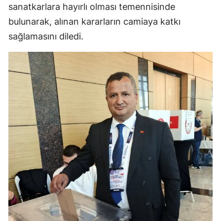
sanatkarlara hayırlı olması temennisinde
Samsun
bulunarak, alınan kararların camiaya katkı
sağlamasını diledi.
Siirt
Sinop
Sivas
Tekirdağ
Tokat
Trabzon
Tunceli
Şanlıurfa
Uşak
Van