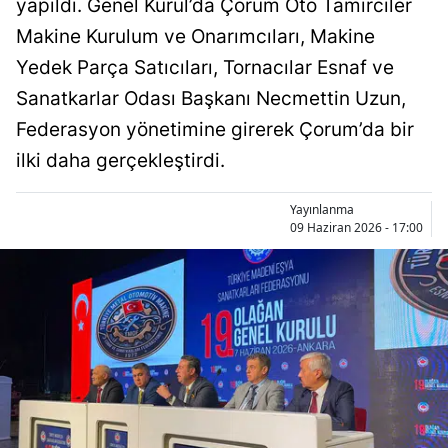
yapıldı. Genel Kurul’da Çorum Oto Tamirciler
Bilecik
Makine Kurulum ve Onarımcıları, Makine
Bingöl
Yedek Parça Satıcıları, Tornacılar Esnaf ve
Sanatkarlar Odası Başkanı Necmettin Uzun,
Bitlis
Federasyon yönetimine girerek Çorum’da bir
Bolu
ilki daha gerçekleştirdi.
Burdur
Yayınlanma
Bursa
09 Haziran 2026 - 17:00
Çanakkale
Çankırı
Çorum
Denizli
Diyarbakır