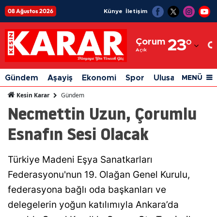
08 Ağustos 2026
Künye
İletişim
Adana
Çorum
23
°
Adıyaman
Açık
Afyonkarahisar
Gündem
Aşayiş
Ekonomi
Spor
Ulusal
Siyaset
MENÜ
Ağrı
Gündem
Kesin Karar
Necmettin Uzun, Çorumlu
Amasya
Esnafın Sesi Olacak
Ankara
Antalya
Türkiye Madeni Eşya Sanatkarları
Artvin
Federasyonu'nun 19. Olağan Genel Kurulu,
Aydın
federasyona bağlı oda başkanları ve
delegelerin yoğun katılımıyla Ankara’da
Balıkesir