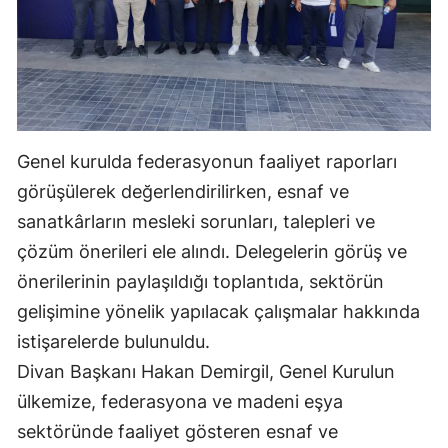
Malatya
Manisa
Kahramanmaraş
Mardin
Genel kurulda federasyonun faaliyet raporları
görüşülerek değerlendirilirken, esnaf ve
Muğla
sanatkârların mesleki sorunları, talepleri ve
Muş
çözüm önerileri ele alındı. Delegelerin görüş ve
Nevşehir
önerilerinin paylaşıldığı toplantıda, sektörün
gelişimine yönelik yapılacak çalışmalar hakkında
Niğde
istişarelerde bulunuldu.
Ordu
Divan Başkanı Hakan Demirgil, Genel Kurulun
Rize
ülkemize, federasyona ve madeni eşya
sektöründe faaliyet gösteren esnaf ve
Sakarya