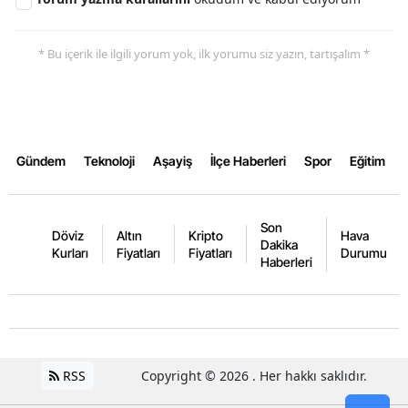
* Bu içerik ile ilgili yorum yok, ilk yorumu siz yazın, tartışalım *
Gündem
Teknoloji
Aşayiş
İlçe Haberleri
Spor
Eğitim
Son
Döviz
Altın
Kripto
Hava
Dakika
Kurları
Fiyatları
Fiyatları
Durumu
Haberleri
RSS
Copyright © 2026 . Her hakkı saklıdır.