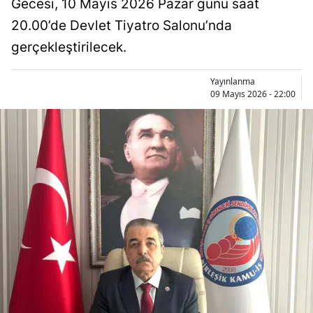
Gecesi, 10 Mayıs 2026 Pazar günü saat
Bilecik
20.00’de Devlet Tiyatro Salonu’nda
Bingöl
gerçekleştirilecek.
Bitlis
Yayınlanma
09 Mayıs 2026 - 22:00
Bolu
Burdur
Bursa
Çanakkale
Çankırı
Çorum
Denizli
Diyarbakır