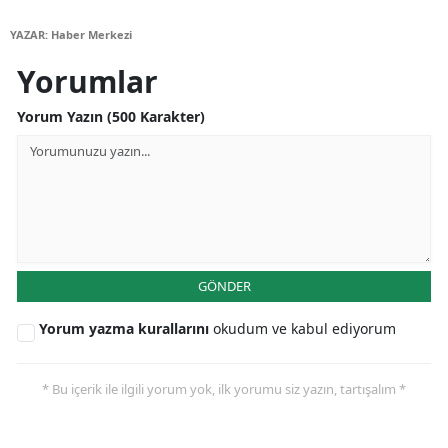
Samsun
YAZAR: Haber Merkezi
Yorumlar
Siirt
Sinop
Yorum Yazın (500 Karakter)
Sivas
Tekirdağ
Tokat
Trabzon
GÖNDER
Tunceli
Yorum yazma kurallarını
okudum ve kabul ediyorum
Şanlıurfa
* Bu içerik ile ilgili yorum yok, ilk yorumu siz yazın, tartışalım *
Uşak
Van