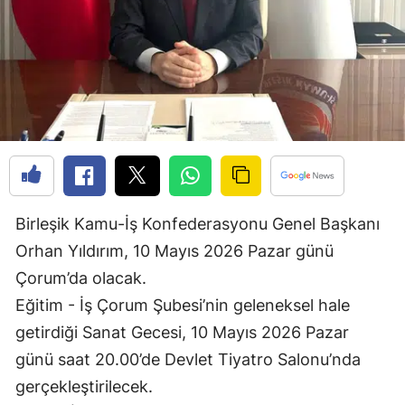
Edirne
Elazığ
Erzincan
Erzurum
Eskişehir
Gaziantep
Birleşik Kamu-İş Konfederasyonu Genel Başkanı
Giresun
Orhan Yıldırım, 10 Mayıs 2026 Pazar günü
Çorum’da olacak.
Gümüşhane
Eğitim - İş Çorum Şubesi’nin geleneksel hale
Hakkari
getirdiği Sanat Gecesi, 10 Mayıs 2026 Pazar
Hatay
günü saat 20.00’de Devlet Tiyatro Salonu’nda
gerçekleştirilecek.
Isparta