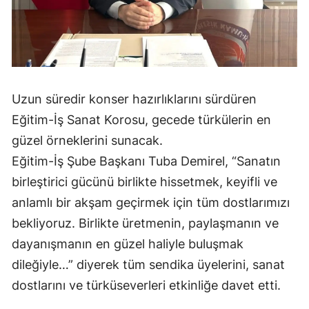
Malatya
Manisa
Kahramanmaraş
Uzun süredir konser hazırlıklarını sürdüren
Mardin
Eğitim-İş Sanat Korosu, gecede türkülerin en
Muğla
güzel örneklerini sunacak.
Eğitim-İş Şube Başkanı Tuba Demirel, “Sanatın
Muş
birleştirici gücünü birlikte hissetmek, keyifli ve
Nevşehir
anlamlı bir akşam geçirmek için tüm dostlarımızı
Niğde
bekliyoruz. Birlikte üretmenin, paylaşmanın ve
dayanışmanın en güzel haliyle buluşmak
Ordu
dileğiyle…” diyerek tüm sendika üyelerini, sanat
Rize
dostlarını ve türküseverleri etkinliğe davet etti.
Sakarya