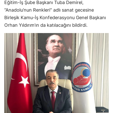
Eğitim-İş Şube Başkanı Tuba Demirel,
Mersin
“Anadolu’nun Renkleri” adlı sanat gecesine
İstanbul
Birleşik Kamu-İş Konfederasyonu Genel Başkanı
Orhan Yıldırım’ın da katılacağını bildirdi.
İzmir
Kars
Kastamonu
Kayseri
Kırklareli
Kırşehir
Kocaeli
Konya
Kütahya