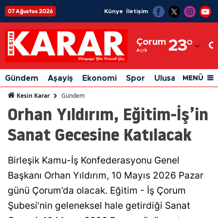
07 Ağustos 2026
Künye
İletişim
Adana
Çorum
23
°
Adıyaman
Açık
Afyonkarahisar
Gündem
Aşayiş
Ekonomi
Spor
Ulusal
Siyaset
MENÜ
Ağrı
Gündem
Kesin Karar
Orhan Yıldırım, Eğitim-İş’in
Amasya
Sanat Gecesine Katılacak
Ankara
Antalya
Birleşik Kamu-İş Konfederasyonu Genel
Artvin
Başkanı Orhan Yıldırım, 10 Mayıs 2026 Pazar
Aydın
günü Çorum’da olacak. Eğitim - İş Çorum
Şubesi’nin geleneksel hale getirdiği Sanat
Balıkesir