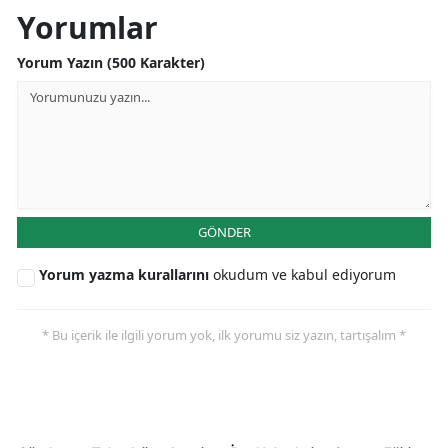
Yorumlar
Samsun
Yorum Yazın (500 Karakter)
Siirt
Sinop
Sivas
Tekirdağ
GÖNDER
Tokat
Yorum yazma kurallarını
okudum ve kabul ediyorum
Trabzon
Tunceli
* Bu içerik ile ilgili yorum yok, ilk yorumu siz yazın, tartışalım *
Şanlıurfa
Uşak
Van