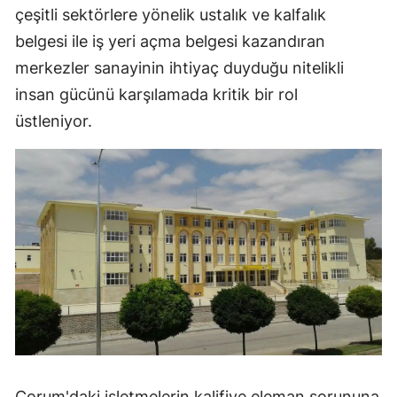
çeşitli sektörlere yönelik ustalık ve kalfalık
Mersin
belgesi ile iş yeri açma belgesi kazandıran
İstanbul
merkezler sanayinin ihtiyaç duyduğu nitelikli
insan gücünü karşılamada kritik bir rol
İzmir
üstleniyor.
Kars
Kastamonu
Kayseri
Kırklareli
Kırşehir
Kocaeli
Konya
Kütahya
Çorum'daki işletmelerin kalifiye eleman sorununa