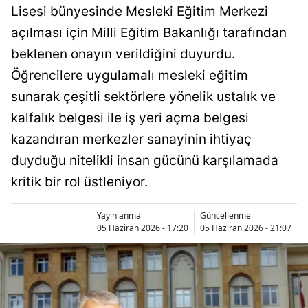
Lisesi bünyesinde Mesleki Eğitim Merkezi
Bilecik
açılması için Milli Eğitim Bakanlığı tarafından
Bingöl
beklenen onayın verildiğini duyurdu.
Bitlis
Öğrencilere uygulamalı mesleki eğitim
sunarak çeşitli sektörlere yönelik ustalık ve
Bolu
kalfalık belgesi ile iş yeri açma belgesi
Burdur
kazandıran merkezler sanayinin ihtiyaç
Bursa
duyduğu nitelikli insan gücünü karşılamada
kritik bir rol üstleniyor.
Çanakkale
Çankırı
Yayınlanma
Güncellenme
05 Haziran 2026 - 17:20
05 Haziran 2026 - 21:07
Çorum
Denizli
Diyarbakır