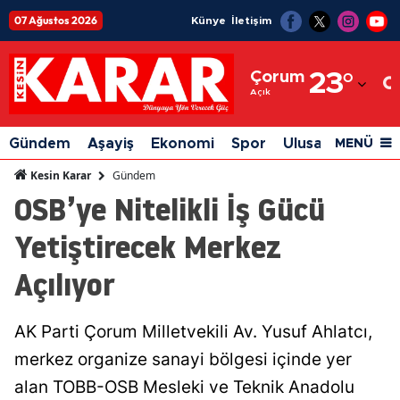
07 Ağustos 2026
Künye
İletişim
Adana
Çorum
23
°
Adıyaman
Açık
Afyonkarahisar
Gündem
Aşayiş
Ekonomi
Spor
Ulusal
Siyaset
MENÜ
Ağrı
Gündem
Kesin Karar
OSB’ye Nitelikli İş Gücü
Amasya
Yetiştirecek Merkez
Ankara
Açılıyor
Antalya
Artvin
AK Parti Çorum Milletvekili Av. Yusuf Ahlatcı,
Aydın
merkez organize sanayi bölgesi içinde yer
Balıkesir
alan TOBB-OSB Mesleki ve Teknik Anadolu