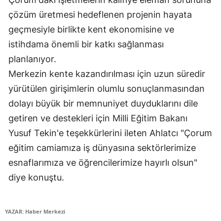
çözüm üretmesi hedeflenen projenin hayata
Malatya
geçmesiyle birlikte kent ekonomisine ve
Manisa
istihdama önemli bir katkı sağlanması
Kahramanmaraş
planlanıyor.
Merkezin kente kazandırılması için uzun süredir
Mardin
yürütülen girişimlerin olumlu sonuçlanmasından
Muğla
dolayı büyük bir memnuniyet duyduklarını dile
Muş
getiren ve destekleri için Milli Eğitim Bakanı
Yusuf Tekin'e teşekkürlerini ileten Ahlatcı "Çorum
Nevşehir
eğitim camiamıza iş dünyasına sektörlerimize
Niğde
esnaflarımıza ve öğrencilerimize hayırlı olsun"
diye konuştu.
Ordu
Rize
YAZAR: Haber Merkezi
Sakarya