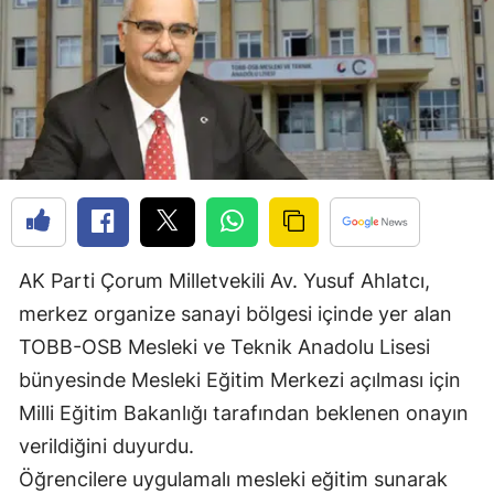
Edirne
Elazığ
Erzincan
Erzurum
Eskişehir
Gaziantep
AK Parti Çorum Milletvekili Av. Yusuf Ahlatcı,
Giresun
merkez organize sanayi bölgesi içinde yer alan
Gümüşhane
TOBB-OSB Mesleki ve Teknik Anadolu Lisesi
bünyesinde Mesleki Eğitim Merkezi açılması için
Hakkari
Milli Eğitim Bakanlığı tarafından beklenen onayın
Hatay
verildiğini duyurdu.
Öğrencilere uygulamalı mesleki eğitim sunarak
Isparta