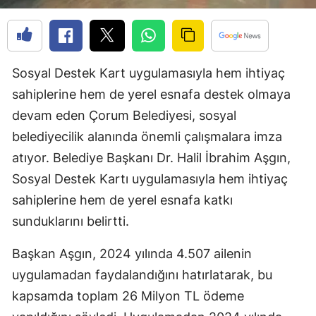
Edirne
Elazığ
Sosyal Destek Kart uygulamasıyla hem ihtiyaç
Erzincan
sahiplerine hem de yerel esnafa destek olmaya
Erzurum
devam eden Çorum Belediyesi, sosyal
Eskişehir
belediyecilik alanında önemli çalışmalara imza
atıyor. Belediye Başkanı Dr. Halil İbrahim Aşgın,
Gaziantep
Sosyal Destek Kartı uygulamasıyla hem ihtiyaç
Giresun
sahiplerine hem de yerel esnafa katkı
Gümüşhane
sunduklarını belirtti.
Hakkari
Başkan Aşgın, 2024 yılında 4.507 ailenin
uygulamadan faydalandığını hatırlatarak, bu
Hatay
kapsamda toplam 26 Milyon TL ödeme
Isparta