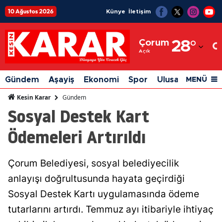
10 Ağustos 2026
Künye
İletişim
Adana
Çorum
28
°
Adıyaman
Açık
Afyonkarahisar
Gündem
Aşayiş
Ekonomi
Spor
Ulusal
Siyaset
MENÜ
Ağrı
Gündem
Kesin Karar
Sosyal Destek Kart
Amasya
Ödemeleri Artırıldı
Ankara
Antalya
Çorum Belediyesi, sosyal belediyecilik
Artvin
anlayışı doğrultusunda hayata geçirdiği
Aydın
Sosyal Destek Kartı uygulamasında ödeme
tutarlarını artırdı. Temmuz ayı itibariyle ihtiyaç
Balıkesir