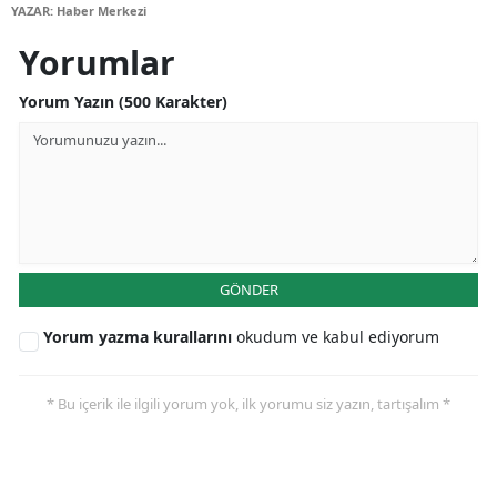
YAZAR: Haber Merkezi
Samsun
Yorumlar
Siirt
Yorum Yazın (500 Karakter)
Sinop
Sivas
Tekirdağ
Tokat
GÖNDER
Trabzon
Yorum yazma kurallarını
okudum ve kabul ediyorum
Tunceli
Şanlıurfa
* Bu içerik ile ilgili yorum yok, ilk yorumu siz yazın, tartışalım *
Uşak
Van