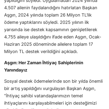
yapıldığını söyledi. Uygulamadan 2024 yılında
Mersin
4.507 ailenin faydalandığını hatırlatan Başkan
Aşgın, 2024 yılında toplam 26 Milyon TL’lik
İstanbul
ödeme yaptıklarını söyledi. 2025 yılının ilk
İzmir
yarısında ise destek kapsamının genişletilerek
Kars
4.755 aileye ulaşıldığını ifade eden Aşgın, Ocak-
Haziran 2025 döneminde ailelere toplam 17
Kastamonu
Milyon TL destek verildiğini açıkladı.
Kayseri
Aşgın: Her Zaman İhtiyaç Sahiplerinin
Kırklareli
Yanındayız
Kırşehir
Sosyal destek ödemelerinde son bir yılda önemli
Kocaeli
bir artış yapıldığını vurgulayan Başkan Aşgın,
“İhtiyaç sahibi vatandaşlarımızın temel
Konya
ihtiyaçlarını karşılayabilmeleri için desteğimizi
Kütahya