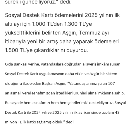
sürekli güncelliyoruz.” dedi.
Malatya
Sosyal Destek Kartı ödemelerini 2025 yılının ilk
Manisa
altı ayı için 1.000 TL’den 1.300 TL’ye
yükselttiklerini belirten Aşgın, Temmuz ayı
Kahramanmaraş
itibarıyla yeni bir artış daha yaparak ödemeleri
Mardin
1.500 TL’ye çıkardıklarını duyurdu.
Muğla
Gıda Bankası yerine, vatandaşlara doğrudan alışveriş imkânı sunan
Muş
Sosyal Destek Kartı uygulamasının daha etkin ve özgür bir sistem
Nevşehir
olduğunu ifade eden Başkan Aşgın, “Vatandaşlarımız şu an 107
Niğde
anlaşmalı yerel esnafımızdan istedikleri ürünleri alma imkânına sahip.
Bu sayede hem esnafımızı hem hemşehrilerimizi destekliyoruz. Sosyal
Ordu
Destek Kartı ile 2024 yılı ve 2025 yılının ilk ayı içerisinde toplam 43
Rize
milyon TL’lik katkı sağlamış olduk.” dedi.
Sakarya